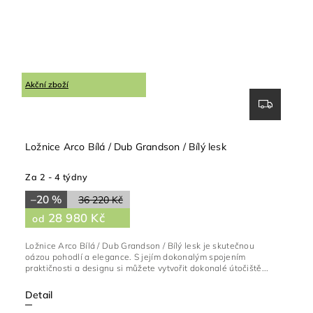
Akční zboží
Ložnice Arco Bílá / Dub Grandson / Bílý lesk
Za 2 - 4 týdny
–20 %
36 220 Kč
28 980 Kč
od
Ložnice Arco Bílá / Dub Grandson / Bílý lesk je skutečnou
oázou pohodlí a elegance. S jejím dokonalým spojením
praktičnosti a designu si můžete vytvořit dokonalé útočiště...
Detail