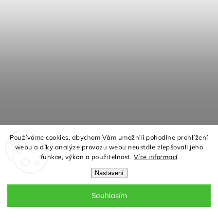
Používáme cookies, abychom Vám umožnili pohodlné prohlížení
webu a díky analýze provozu webu neustále zlepšovali jeho
funkce, výkon a použitelnost.
Více informací
Nastavení
Max obývací pokoj sestava C
Souhlasím
Za 2 - 4 týdny
23 290 Kč