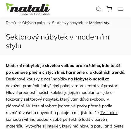
Domů
/
Obývací pokoj
/
Sektorový nábytek
/
Moderní styl
Sektorový nábytek v moderním
stylu
Moderní nábytek je skvělou volbou pro každého, kdo touží
po domově plném čistých linií, harmonie a aktuálních trendů.
Designové kousky z naší nabídky na
Nabytek-natali.cz
dokážou proměnit i obyčejný pokoj v reprezentativní prostor.
Hlavní předností našich kolekcí je jejich modularita – jde o
takzvaný sektorový nábytek, který vám dává svobodu v
plánování. Můžete si vybrat jednotlivé prvky přesně podle
rozměrů vašeho obývacího pokoje a mít jistotu, že
TV stolek
,
komoda
i
vitrína
budou k sobě perfektně ladit v barvě i
materiálu. Vytvořte si interiér, který má hlavu a patu, aniž byste