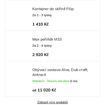
Kontejner do skříně Filip
Za 1 - 3 týdny
1 410 Kč
Max peřiňák M33
Za 2 - 4 týdny
2 920 Kč
Obývací sestava Alva, Dub craft,
Antracit
Skladem - ihned k odeslání
(1 ks)
11 020 Kč
od
Zobrazit více produktů