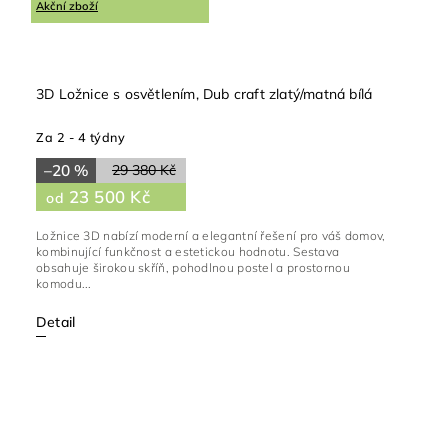
Akční zboží
3D Ložnice s osvětlením, Dub craft zlatý/matná bílá
Za 2 - 4 týdny
–20 %
29 380 Kč
23 500 Kč
od
Ložnice 3D nabízí moderní a elegantní řešení pro váš domov,
kombinující funkčnost a estetickou hodnotu. Sestava
obsahuje širokou skříň, pohodlnou postel a prostornou
komodu...
Detail