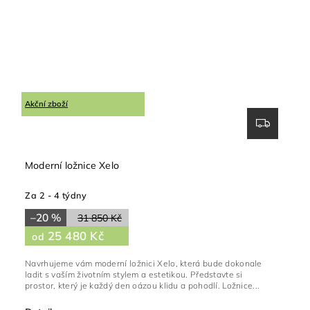
Akční zboží
Moderní ložnice Xelo
Za 2 - 4 týdny
–20 %
31 850 Kč
25 480 Kč
od
Navrhujeme vám moderní ložnici Xelo, která bude dokonale
ladit s vaším životním stylem a estetikou. Představte si
prostor, který je každý den oázou klidu a pohodlí. Ložnice...