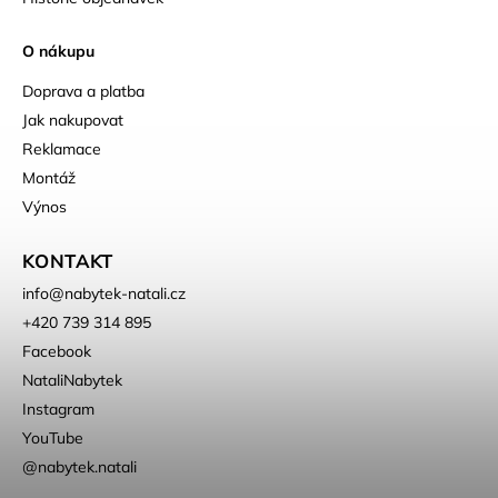
O nákupu
Doprava a platba
Jak nakupovat
Reklamace
Montáž
Výnos
KONTAKT
info
@
nabytek-natali.cz
+420 739 314 895
Facebook
NataliNabytek
Instagram
YouTube
@nabytek.natali