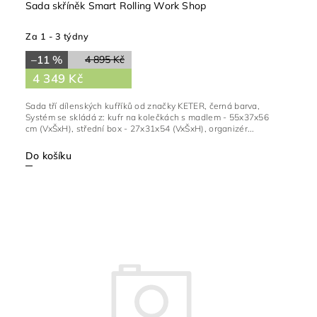
Sada skříněk Smart Rolling Work Shop
Za 1 - 3 týdny
–11 %
4 895 Kč
4 349 Kč
Sada tří dílenských kufříků od značky KETER, černá barva,
Systém se skládá z: kufr na kolečkách s madlem - 55x37x56
cm (VxŠxH), střední box - 27x31x54 (VxŠxH), organizér...
Do košíku