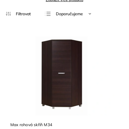
Doporučujeme
Nejlevnější
Nejdražší
Nejprodávanější
Abecedně
Max rohová skříň M34