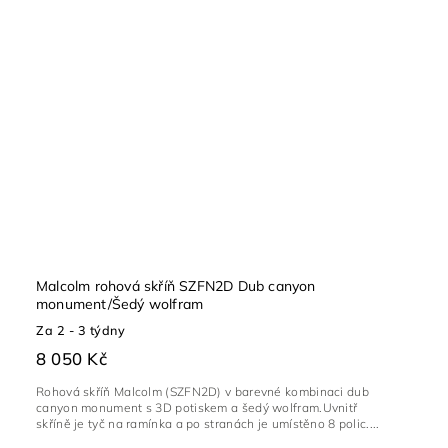
Malcolm rohová skříň SZFN2D Dub canyon
monument/Šedý wolfram
Za 2 - 3 týdny
8 050 Kč
Rohová skříň Malcolm (SZFN2D) v barevné kombinaci dub
canyon monument s 3D potiskem a šedý wolfram.Uvnitř
skříně je tyč na ramínka a po stranách je umístěno 8 polic....