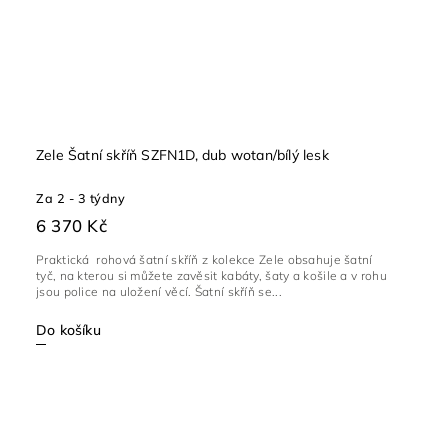
Zele Šatní skříň SZFN1D, dub wotan/bílý lesk
Za 2 - 3 týdny
6 370 Kč
Praktická rohová šatní skříň z kolekce Zele obsahuje šatní
tyč, na kterou si můžete zavěsit kabáty, šaty a košile a v rohu
jsou police na uložení věcí. Šatní skříň se...
Do košíku