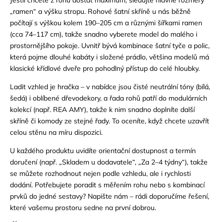
Jestli chcete z rohu dostat maximum, sledujte hlavně rozměry
„ramen“ a výšku stropu. Rohové šatní skříně u nás běžně
počítají s výškou kolem 190–205 cm a různými šířkami ramen
(cca 74–117 cm), takže snadno vyberete model do malého i
prostornějšího pokoje. Uvnitř bývá kombinace šatní tyče a polic,
která pojme dlouhé kabáty i složené prádlo, většina modelů má
klasické křídlové dveře pro pohodlný přístup do celé hloubky.
Ladit vzhled je hračka – v nabídce jsou čisté neutrální tóny (bílá,
šedá) i oblíbené dřevodekory, a řada rohů patří do modulárních
kolekcí (např. REA AMY), takže k nim snadno doplníte další
skříně či komody ze stejné řady. To oceníte, když chcete uzavřít
celou stěnu na míru dispozici.
U každého produktu uvidíte orientační dostupnost a termín
doručení (např. „Skladem u dodavatele“, „Za 2–4 týdny“), takže
se můžete rozhodnout nejen podle vzhledu, ale i rychlosti
dodání. Potřebujete poradit s měřením rohu nebo s kombinací
prvků do jedné sestavy? Napište nám – rádi doporučíme řešení,
které vašemu prostoru sedne na první dobrou.