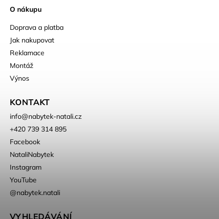
O nákupu
Doprava a platba
Jak nakupovat
Reklamace
Montáž
Výnos
KONTAKT
info
@
nabytek-natali.cz
+420 739 314 895
Facebook
NataliNabytek
Instagram
YouTube
@nabytek.natali
VYHLEDÁVÁNÍ