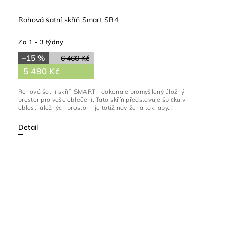
Rohová šatní skříň Smart SR4
Za 1 - 3 týdny
–15 %
6 460 Kč
5 490 Kč
Rohová šatní skříň SMART - dokonale promyšlený úložný
prostor pro vaše oblečení. Tato skříň představuje špičku v
oblasti úložných prostor – je totiž navržena tak, aby...
Detail