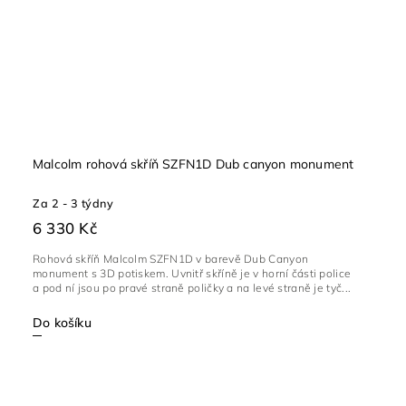
Malcolm rohová skříň SZFN1D Dub canyon monument
Za 2 - 3 týdny
6 330 Kč
Rohová skříň Malcolm SZFN1D v barevě Dub Canyon
monument s 3D potiskem. Uvnitř skříně je v horní části police
a pod ní jsou po pravé straně poličky a na levé straně je tyč...
Do košíku