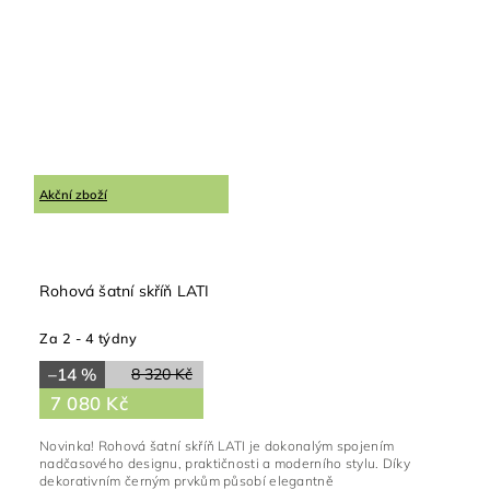
Akční zboží
Rohová šatní skříň LATI
Za 2 - 4 týdny
–14 %
8 320 Kč
7 080 Kč
Novinka! Rohová šatní skříň LATI je dokonalým spojením
nadčasového designu, praktičnosti a moderního stylu. Díky
dekorativním černým prvkům působí elegantně