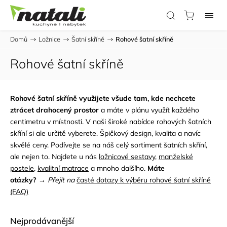
Domů
/
Ložnice
/
Šatní skříně
/
Rohové šatní skříně
Rohové šatní skříně
Rohové šatní skříně využijete všude tam, kde nechcete
ztrácet drahocený prostor
a máte v plánu využít každého
centimetru v místnosti. V naši široké nabídce rohových šatních
skříní si ale určitě vyberete.
Špičkový design, kvalita a navíc
skvělé ceny. Podívejte se na náš celý sortiment šatních skříní,
ale nejen to. Najdete u nás
ložnicové sestavy
,
manželské
postele
,
kvalitní matrace
a mnoho dalšího.
Máte
otázky?
→
Přejít na
časté dotazy k výběru rohové šatní skříně
(FAQ)
Nejprodávanější