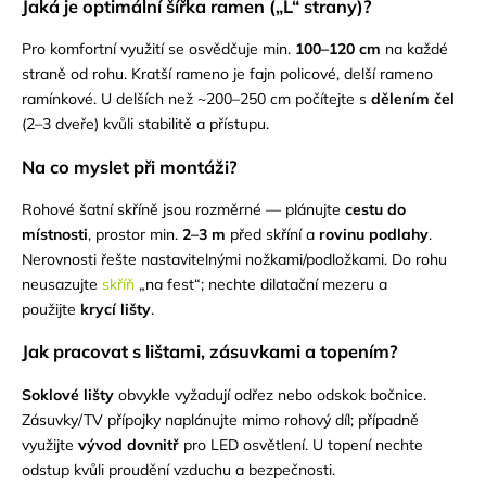
Jaká je optimální šířka ramen („L“ strany)?
Pro komfortní využití se osvědčuje min.
100–120 cm
na každé
straně od rohu. Kratší rameno je fajn policové, delší rameno
ramínkové. U delších než ~200–250 cm počítejte s
dělením čel
(2–3 dveře) kvůli stabilitě a přístupu.
Na co myslet při montáži?
Rohové šatní skříně jsou rozměrné — plánujte
cestu do
místnosti
, prostor min.
2–3 m
před skříní a
rovinu podlahy
.
Nerovnosti řešte nastavitelnými nožkami/podložkami. Do rohu
neusazujte
skříň
„na fest“; nechte dilatační mezeru a
použijte
krycí lišty
.
Jak pracovat s lištami, zásuvkami a topením?
Soklové lišty
obvykle vyžadují odřez nebo odskok bočnice.
Zásuvky/TV přípojky naplánujte mimo rohový díl; případně
využijte
vývod dovnitř
pro LED osvětlení. U topení nechte
odstup kvůli proudění vzduchu a bezpečnosti.