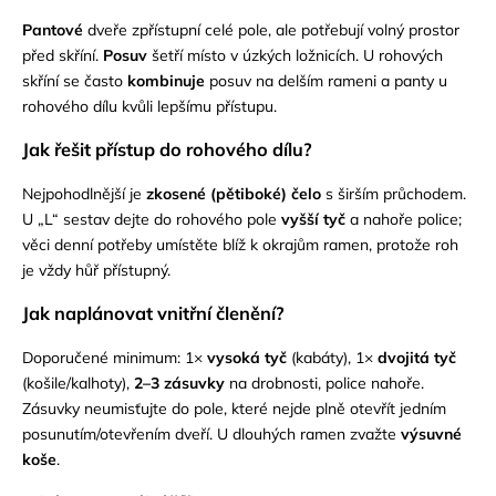
Pantové
dveře zpřístupní celé pole, ale potřebují volný prostor
před skříní.
Posuv
šetří místo v úzkých ložnicích. U rohových
skříní se často
kombinuje
posuv na delším rameni a panty u
rohového dílu kvůli lepšímu přístupu.
Jak řešit přístup do rohového dílu?
Nejpohodlnější je
zkosené (pětiboké) čelo
s širším průchodem.
U „L“ sestav dejte do rohového pole
vyšší tyč
a nahoře police;
věci denní potřeby umístěte blíž k okrajům ramen, protože roh
je vždy hůř přístupný.
Jak naplánovat vnitřní členění?
Doporučené minimum: 1×
vysoká tyč
(kabáty), 1×
dvojitá tyč
(košile/kalhoty),
2–3 zásuvky
na drobnosti, police nahoře.
Zásuvky neumisťujte do pole, které nejde plně otevřít jedním
posunutím/otevřením dveří. U dlouhých ramen zvažte
výsuvné
koše
.