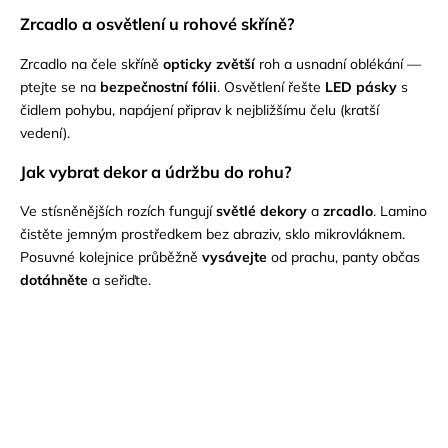
Zrcadlo a osvětlení u rohové skříně?
Zrcadlo na čele skříně
opticky zvětší
roh a usnadní oblékání —
ptejte se na
bezpečnostní fólii
. Osvětlení řešte
LED pásky
s
čidlem pohybu, napájení připrav k nejbližšímu čelu (kratší
vedení).
Jak vybrat dekor a údržbu do rohu?
Ve stísněnějších rozích fungují
světlé dekory
a
zrcadlo
. Lamino
čistěte jemným prostředkem bez abraziv, sklo mikrovláknem.
Posuvné kolejnice průběžně
vysávejte
od prachu, panty občas
dotáhněte
a seřiďte.