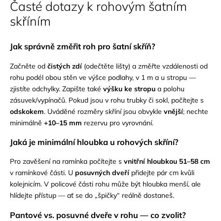
Časté dotazy k rohovým šatním
skříním
Jak správně změřit roh pro šatní skříň?
Začněte od
čistých zdí
(odečtěte lišty) a změřte vzdálenosti od
rohu podél obou stěn ve výšce podlahy, v 1 m a u stropu —
zjistíte odchylky. Zapište také
výšku ke stropu
a polohu
zásuvek/vypínačů. Pokud jsou v rohu trubky či sokl, počítejte s
odskokem
. Uváděné rozměry skříní jsou obvykle
vnější
; nechte
minimálně
+10–15 mm
rezervu pro vyrovnání.
Jaká je minimální hloubka u rohových skříní?
Pro zavěšení na ramínka počítejte s
vnitřní hloubkou 51–58 cm
v ramínkové části. U
posuvných dveří
přidejte pár cm kvůli
kolejnicím. V policové části rohu může být hloubka menší, ale
hlídejte přístup — ať se do „špičky“ reálně dostaneš.
Pantové vs. posuvné dveře v rohu — co zvolit?