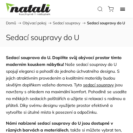
Domů
/
Obývací pokoj
/
Sedací soupravy
/
Sedací soupravy do U
Sedací soupravy do U
Sedací souprava do U. Doplňte svůj obývací prostor tímto
moderním kouskem nábytku!
Naše sedací soupravy do U
spojují eleganci a pohodlí do jednoho úchvatného designu. S
jejich atraktivním provedením a kvalitními materiály budou
skvělým doplňkem vašeho domova. Tyto
sedací soupravy
jsou
navrženy s ohledem na maximální komfort. Pohodlně se usadíte
na měkkých sedacích polštářích a užijete si relaxaci s rodinou a
přáteli. Díky svému designu využijete prostor efektivně a
vytvoříte si útulné místo k posezení a odpočinku.
Námi nabízené sedací soupravy do U jsou dostupné v
různých barvách a materiálech
, takže si můžete vybrat ten,