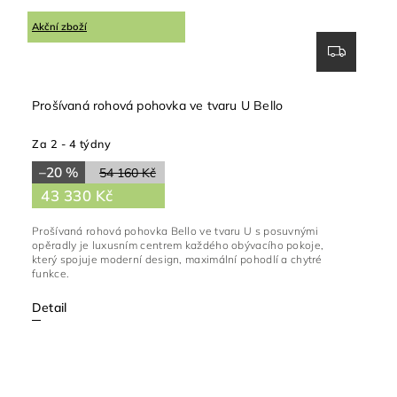
Akční zboží
Prošívaná rohová pohovka ve tvaru U Bello
Za 2 - 4 týdny
–20 %
54 160 Kč
43 330 Kč
Prošívaná rohová pohovka Bello ve tvaru U s posuvnými
opěradly je luxusním centrem každého obývacího pokoje,
který spojuje moderní design, maximální pohodlí a chytré
funkce.
Detail