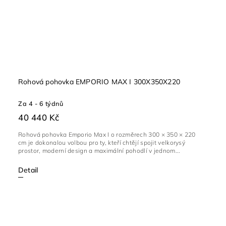
Rohová pohovka EMPORIO MAX I 300X350X220
Za 4 - 6 týdnů
40 440 Kč
Rohová pohovka Emporio Max I o rozměrech 300 × 350 × 220
cm je dokonalou volbou pro ty, kteří chtějí spojit velkorysý
prostor, moderní design a maximální pohodlí v jednom...
Detail