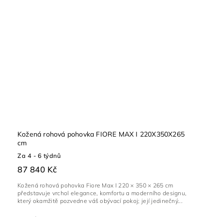
Kožená rohová pohovka FIORE MAX I 220X350X265
cm
Za 4 - 6 týdnů
87 840 Kč
Kožená rohová pohovka Fiore Max I 220 × 350 × 265 cm
představuje vrchol elegance, komfortu a moderního designu,
který okamžitě pozvedne váš obývací pokoj; její jedinečný...