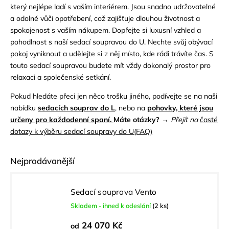
který nejlépe ladí s vaším interiérem. Jsou snadno udržovatelné
a odolné vůči opotřebení, což zajišťuje dlouhou životnost a
spokojenost s vaším nákupem. Dopřejte si luxusní vzhled a
pohodlnost s naší sedací soupravou do U. Nechte svůj obývací
pokoj vyniknout a udělejte si z něj místo, kde rádi trávíte čas. S
touto sedací soupravou budete mít vždy dokonalý prostor pro
relaxaci a společenské setkání.
Pokud hledáte přeci jen něco trošku jiného, podívejte se na naši
nabídku
sedacích souprav do L
, nebo na
pohovky, které jsou
určeny pro každodenní spaní.
Máte otázky?
→
Přejít na
časté
dotazy k výběru sedací soupravy do U(FAQ)
Nejprodávanější
Sedací souprava Vento
Skladem - ihned k odeslání
(2 ks)
24 070 Kč
od