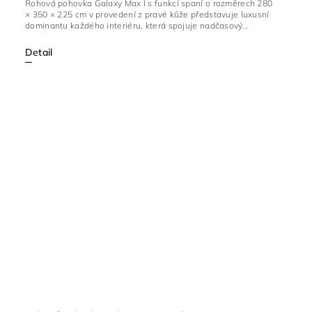
Rohová pohovka Galaxy Max I s funkcí spaní o rozměrech 280
× 350 × 225 cm v provedení z pravé kůže představuje luxusní
dominantu každého interiéru, která spojuje nadčasový...
Detail