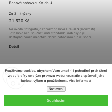
Rohová pohovka IKA do U
Za 2 - 4 týdny
21 620 Kč
Na úvodní fotografii je zobrazena látka LINCOLN (manžestr).
Tato látka není součástí naší standardní nabídky a je
dostupná pouze na dotaz. Nabízí pohodlnou funkci spaní,...
Detail
Používáme cookies, abychom Vám umožnili pohodlné prohlížení
webu a díky analýze provozu webu neustále zlepšovali jeho
funkce, výkon a použitelnost.
Více informací
Nastavení
Souhlasím