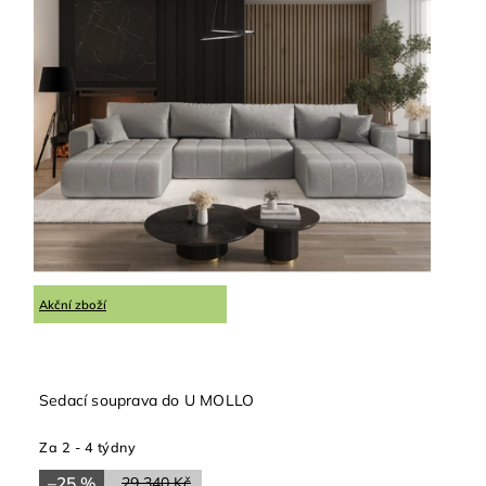
Nejprodávanější
Abecedně
Akční zboží
Sedací souprava do U MOLLO
Za 2 - 4 týdny
–25 %
29 340 Kč