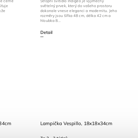
vé černé
Stropní svítidlo Indigeo je výjimečný
šťuje
světelný prvek, který do vašeho prostoru
kže
dokonale vnese eleganci a modernitu. Jeho
rozměry jsou šířka 48 cm, délka 42 cm a
hloubka 8...
Detail
x34cm
Lampička Vespillo, 18x18x34cm