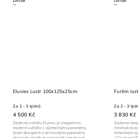
Detail
Detail
Eluvies Lustr 100x125x25cm
Furtim lu
Za 2 - 3 týdnů
Za 2 - 3 týd
4 500 Kč
3 830 Kč
Závěsné svítidlo Eluvies je elegantní a
Závěsná lamp
moderní svítidlo s výjimečnými parametry.
minimalistick
Svým designem a technickými parametry
řemeslným zp
dokonale doplňuje rozmanité interiérové
122 cm na ší