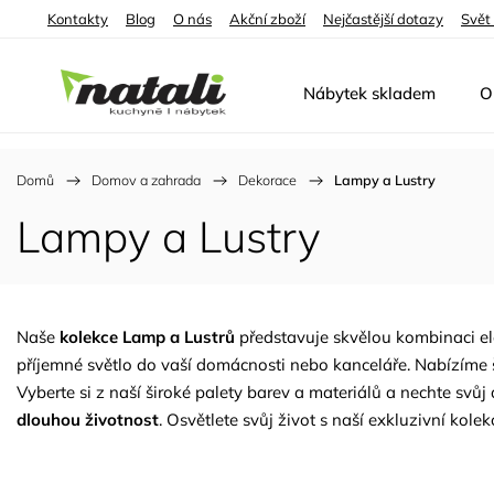
Kontakty
Blog
O nás
Akční zboží
Nejčastější dotazy
Svět
Nábytek skladem
O
Domů
/
Domov a zahrada
/
Dekorace
/
Lampy a Lustry
Lampy a Lustry
Naše
kolekce Lamp a Lustrů
představuje skvělou kombinaci ele
příjemné světlo do vaší domácnosti nebo kanceláře. Nabízíme ši
Vyberte si z naší široké palety barev a materiálů a nechte svůj
dlouhou životnost
. Osvětlete svůj život s naší exkluzivní kole