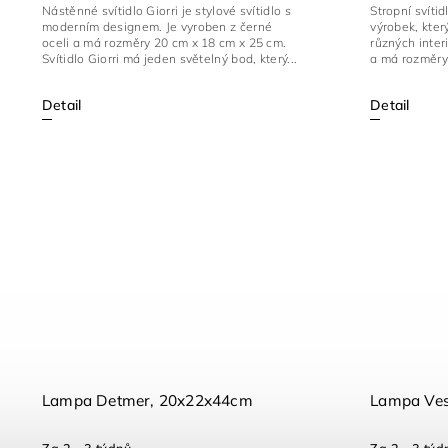
Nástěnné svítidlo Giorri je stylové svítidlo s
Stropní svítid
moderním designem. Je vyroben z černé
výrobek, kter
oceli a má rozměry 20 cm x 18 cm x 25 cm.
různých inter
Svítidlo Giorri má jeden světelný bod, který...
a má rozměry 
Detail
Detail
Lampa Detmer, 20x22x44cm
Lampa Ves