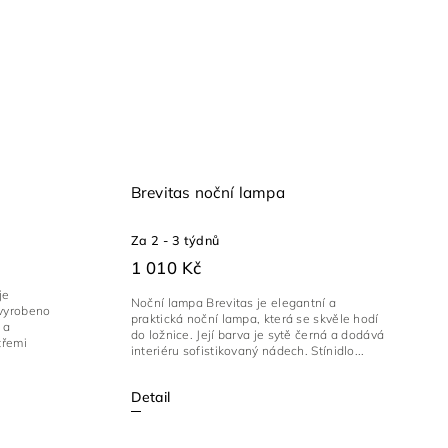
Brevitas noční lampa
Za 2 - 3 týdnů
1 010 Kč
je
Noční lampa Brevitas je elegantní a
 vyrobeno
praktická noční lampa, která se skvěle hodí
 a
do ložnice. Její barva je sytě černá a dodává
třemi
interiéru sofistikovaný nádech. Stínidlo...
Detail