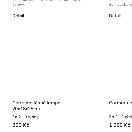
úpravy...
do hloubky, co
Detail
Detail
Giorri nástěnná lampa
Gormar ná
20x18x25cm
Za 2 - 3 týdny
Za 2 - 3 týd
890 Kč
1 000 Kč