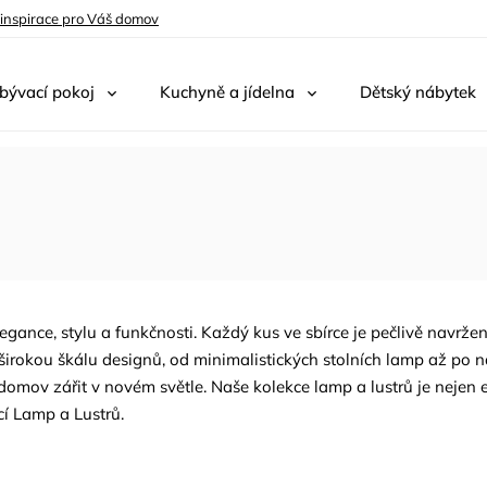
 inspirace pro Váš domov
bývací pokoj
Kuchyně a jídelna
Dětský nábytek
gance, stylu a funkčnosti. Každý kus ve sbírce je pečlivě navržen
rokou škálu designů, od minimalistických stolních lamp až po nápa
 domov zářit v novém světle. Naše kolekce lamp a lustrů je nejen es
kcí Lamp a Lustrů.