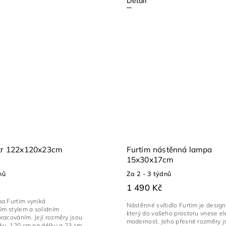
Detail
str 122x120x23cm
Furtim nástěnná lampa
15x30x17cm
nů
Za 2 - 3 týdnů
1 490 Kč
a Furtim vyniká
Nástěnné svítidlo Furtim je desig
ým stylem a solidním
který do vašeho prostoru vnese el
racováním. Její rozměry jsou
modernost. Jeho přesné rozměry j
řku, 120 cm na délku a 23 cm