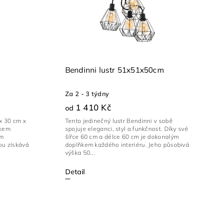
m
Bendinni lustr 51x51x50cm
Za 2 - 3 týdny
1 410 Kč
od
x 30 cm x
Tento jedinečný lustr Bendinni v sobě
vkem
spojuje eleganci, styl a funkčnost. Díky své
ím
šířce 60 cm a délce 60 cm je dokonalým
ou získává
doplňkem každého interiéru. Jeho působivá
výška 50...
Detail