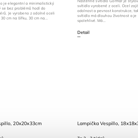
Nástěnné svítidlo Gormar je stylo
lo je elegantní a minimalistický
svítidlo vyrobené z oceli. Ocel zaji
ý se bez problémů hodí do
odolnost a pevnost konstrukce, ta
iérů. Je vyrobeno z odolné oceli
svítidlo má dlouhou životnost a je
30 cm na šířku, 30 cm na...
spolehlivé. Má...
Detail
pillo, 20x20x33cm
Lampička Vespillo, 18x18