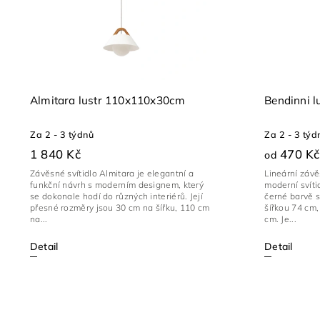
Almitara lustr 110x110x30cm
Bendinni 
Za 2 - 3 týdnů
Za 2 - 3 týd
1 840 Kč
470 Kč
od
Závěsné svítidlo Almitara je elegantní a
Lineární závě
funkční návrh s moderním designem, který
moderní svíti
se dokonale hodí do různých interiérů. Její
černé barvě 
přesné rozměry jsou 30 cm na šířku, 110 cm
šířkou 74 cm
na...
cm. Je...
Detail
Detail