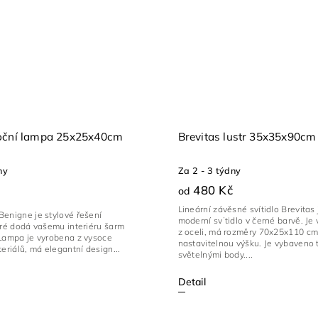
oční lampa 25x25x40cm
Brevitas lustr 35x35x90cm
ny
Za 2 - 3 týdny
480 Kč
od
Lineární závěsné svítidlo Brevitas 
enigne je stylové řešení
moderní svítidlo v černé barvě. Je
eré dodá vašemu interiéru šarm
z oceli, má rozměry 70x25x110 cm
 Lampa je vyrobena z vysoce
nastavitelnou výšku. Je vybaveno 
teriálů, má elegantní design...
světelnými body....
Detail