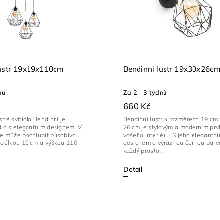
lustr 19x19x110cm
Bendinni lustr 19x30x26c
nů
Za 2 - 3 týdnů
660 Kč
sné svítidlo Bendinni je
Bendinni lustr o rozměrech 19 cm 
dlo s elegantním designem. V
26 cm je stylovým a moderním pr
se může pochlubit působivou
vašeho interiéru. S jeho elegantn
, délkou 19 cm a výškou 110
designem a výraznou černou barv
každý prostor...
Detail