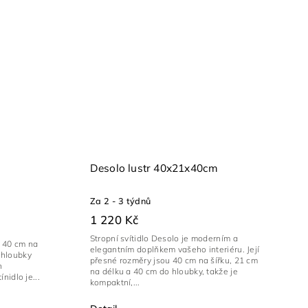
Desolo lustr 40x21x40cm
Za 2 - 3 týdnů
1 220 Kč
Stropní svítidlo Desolo je moderním a
y 40 cm na
elegantním doplňkem vašeho interiéru. Její
 hloubky
přesné rozměry jsou 40 cm na šířku, 21 cm
n
na délku a 40 cm do hloubky, takže je
nidlo je...
kompaktní,...