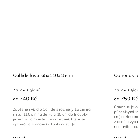
Callide lustr 65x110x15cm
Canonus l
Za 2 - 3 týdnů
Za 2 - 3 týd
740 Kč
750 Kč
od
od
Canonus je d
Závěsné svítidlo Callide s rozměry 15 cm na
působivými r
šířku, 110 cm na délku a 15 cm do hloubky
cm) a elegant
je vynikajícím řešením osvětlení, které se
z oceli a vy
vyznačuje elegancí a funkčností. Její...
nastavitelnou.