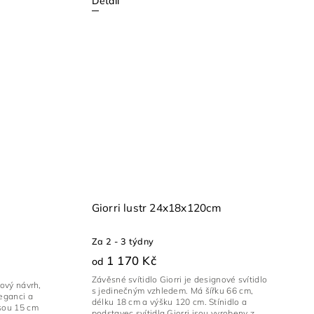
Detail
Giorri lustr 24x18x120cm
Za 2 - 3 týdny
1 170 Kč
od
Závěsné svítidlo Giorri je designové svítidlo
nový návrh,
s jedinečným vzhledem. Má šířku 66 cm,
eganci a
délku 18 cm a výšku 120 cm. Stínidlo a
sou 15 cm
podstavec svítidla Giorri jsou vyrobeny z