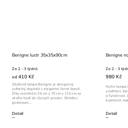
Benigne lustr 35x35x90cm
Benigne n
Za 2 - 3 týdnů
Za 2 - 3 týd
410 Kč
980 Kč
od
Závěsná lampa Benigne je designový
Noční lampa B
světelný doplněk v elegantní černé barvě.
osvětlení, kt
Díky rozměrům 25 cm x 70 cm x 110 cm se
a funkčnost.
skvěle hodí do různých prostor. Stínidlo i
kvalitních ma
podstavec...
Detail
Detail