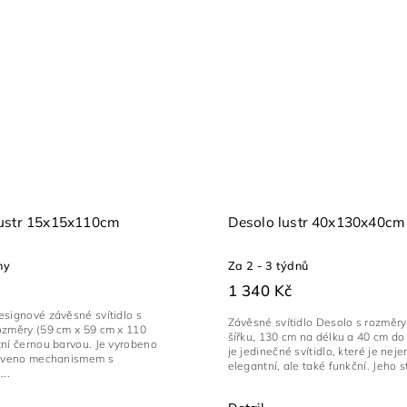
ustr 15x15x110cm
Desolo lustr 40x130x40cm
ny
Za 2 - 3 týdnů
1 340 Kč
esignové závěsné svítidlo s
Závěsné svítidlo Desolo s rozměr
ozměry (59 cm x 59 cm x 110
šířku, 130 cm na délku a 40 cm do
ní černou barvou. Je vyrobeno
je jedinečné svítidlo, které je neje
baveno mechanismem s
elegantní, ale také funkční. Jeho stí
..