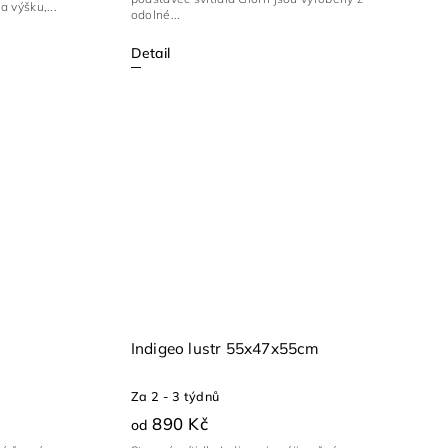
a výšku,...
odolné...
Detail
Indigeo lustr 55x47x55cm
Za 2 - 3 týdnů
890 Kč
od