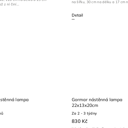
na šířku, 30 cm na délku a 17 cm n
ž z ní činí...
Detail
stěnná lampa
Gormar nástěnná lampa
22x13x20cm
nů
Za 2 - 3 týdny
830 Kč