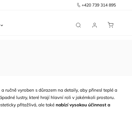
+420 739 314 895
Ložnice
Kancelář
Předsíň
Domov
 a ručně vyroben s důrazem na detaily, aby přinesl teplé a
dné lustry, které hrají hlavní roli v jakémkoli prostoru.
teticky přitažlivá, ale také
nabízí vysokou účinnost a