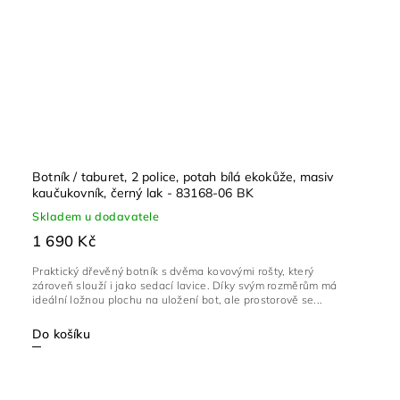
Botník / taburet, 2 police, potah bílá ekokůže, masiv
kaučukovník, černý lak - 83168-06 BK
Skladem u dodavatele
1 690 Kč
Praktický dřevěný botník s dvěma kovovými rošty, který
zároveň slouží i jako sedací lavice. Díky svým rozměrům má
ideální ložnou plochu na uložení bot, ale prostorově se...
Do košíku