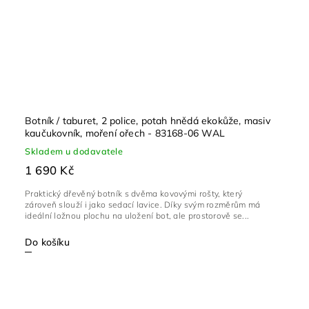
Botník / taburet, 2 police, potah hnědá ekokůže, masiv
kaučukovník, moření ořech - 83168-06 WAL
Skladem u dodavatele
1 690 Kč
Praktický dřevěný botník s dvěma kovovými rošty, který
zároveň slouží i jako sedací lavice. Díky svým rozměrům má
ideální ložnou plochu na uložení bot, ale prostorově se...
Do košíku