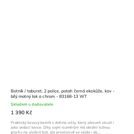
Botník / taburet, 2 police, potah černá ekokůže, kov -
bílý matný lak a chrom - 83168-13 WT
Skladem u dodavatele
1 390 Kč
Praktický kovový botník s dvěma rošty, který zároveň slouží i
jako sedací lavice. Díky svým rozměrům má ideální ložnou
plochu na uložení bot, ale prostorově se vejde i do...