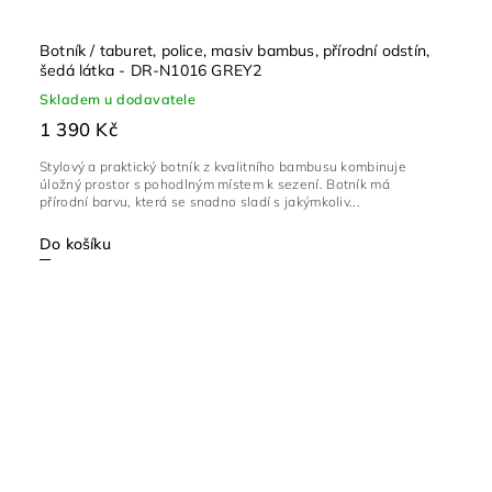
Botník / taburet, police, masiv bambus, přírodní odstín,
šedá látka - DR-N1016 GREY2
Skladem u dodavatele
1 390 Kč
Stylový a praktický botník z kvalitního bambusu kombinuje
úložný prostor s pohodlným místem k sezení. Botník má
přírodní barvu, která se snadno sladí s jakýmkoliv...
Do košíku