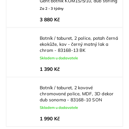
Gent botník KOM1S/5/10, dub stirling
Za 2 - 3 týdny
3 880 Kč
Botník / taburet, 2 police, potah černá
ekokůže, kov - černý matný lak a
chrom - 83168-13 BK
Skladem u dodavatele
1 390 Kč
Botník / taburet, 2 kovové
chromované police, MDF, 3D dekor
dub sonoma - 83168-10 SON
Skladem u dodavatele
1 990 Kč