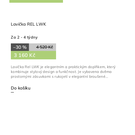
Lavička REL LWK
Za 2 - 4 týdny
–30 %
4 520 Kč
3 160 Kč
Lavička Rel LWK je elegantním a praktickým doplňkem, který
kombinuje stylový design a funkčnost. Je vybavena dvěma
prostornými zásuvkami s rukojetí v elegantní broušené...
Do košíku