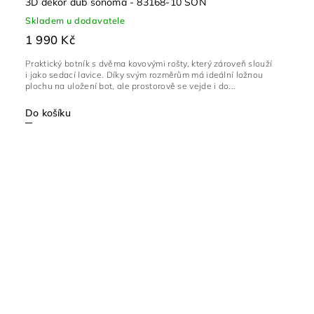
3D dekor dub sonoma - 83168-10 SON
Skladem u dodavatele
1 990 Kč
Praktický botník s dvěma kovovými rošty, který zároveň slouží
i jako sedací lavice. Díky svým rozměrům má ideální ložnou
plochu na uložení bot, ale prostorově se vejde i do...
Do košíku