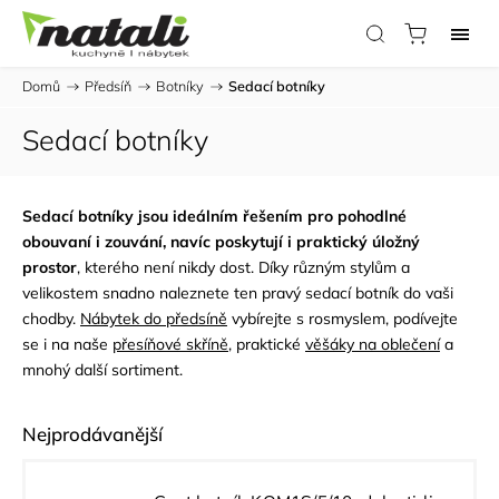
Domů
/
Předsíň
/
Botníky
/
Sedací botníky
Sedací botníky
Sedací botníky jsou ideálním řešením pro pohodlné
obouvaní i zouvání, navíc poskytují i praktický úložný
prostor
, kterého není nikdy dost. Díky různým stylům a
velikostem snadno naleznete ten pravý sedací botník do vaši
chodby.
Nábytek do předsíně
vybírejte s rosmyslem, podívejte
se i na naše
přesíňové skříně
, praktické
věšáky na oblečení
a
mnohý další sortiment.
Nejprodávanější