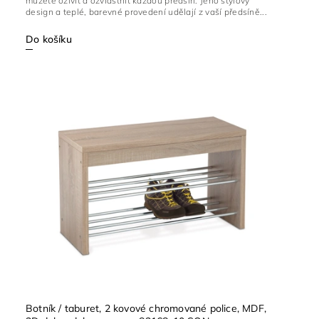
můžete oživit a ozvláštnit každou předsíň. Jeho stylový
design a teplé, barevné provedení udělají z vaší předsíně...
Do košíku
Botník / taburet, 2 kovové chromované police, MDF,