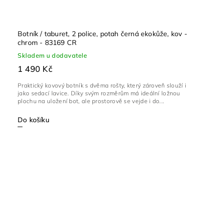
Botník / taburet, 2 police, potah černá ekokůže, kov -
chrom - 83169 CR
Skladem u dodavatele
1 490 Kč
Praktický kovový botník s dvěma rošty, který zároveň slouží i
jako sedací lavice. Díky svým rozměrům má ideální ložnou
plochu na uložení bot, ale prostorově se vejde i do...
Do košíku