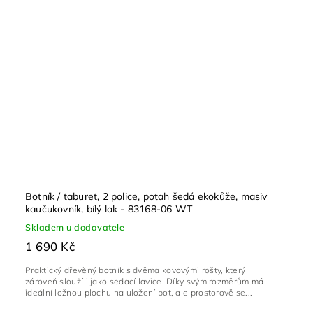
Botník / taburet, 2 police, potah šedá ekokůže, masiv
kaučukovník, bílý lak - 83168-06 WT
Skladem u dodavatele
1 690 Kč
Praktický dřevěný botník s dvěma kovovými rošty, který
zároveň slouží i jako sedací lavice. Díky svým rozměrům má
ideální ložnou plochu na uložení bot, ale prostorově se...