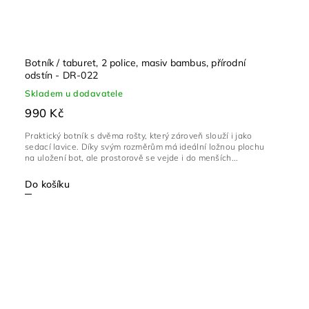
Botník / taburet, 2 police, masiv bambus, přírodní
odstín - DR-022
Skladem u dodavatele
990 Kč
Praktický botník s dvěma rošty, který zároveň slouží i jako
sedací lavice. Díky svým rozměrům má ideální ložnou plochu
na uložení bot, ale prostorově se vejde i do menších...
Do košíku