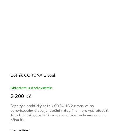
Botník CORONA 2 vosk
Skladem u dodavatele
2 200 Kč
Stylový a praktický botník CORONA 2 z masivního
borovicového dřeva je ideálním doplňkem pro vaši předsíň.
Toto kvalitní provedení ve voskovaném medovém odstínu
přináší...