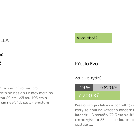
Akční zboží
ELLA
nů
č
Křeslo Ezo
Za 3 - 6 týdnů
–19 %
9 620 Kč
 je ideální volbou pro
derního designu a maximálního
7 700 Kč
řkou 80 cm, výškou 105 cm a
 cm nabízí dostatek prostoru
Křeslo Ezo je stylový a pohodlný d
který se hodí do každého moderní
interiéru. S rozměry 72,5 cm na šíř
cm na výšku a 83 cm na hloubku p
dostatek...