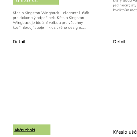
5 620 Kč
který dodá va
jedinečný sty
kvalitním mate
Křeslo Kingston Wingback – elegantní ušák
pro dokonalý odpočinek. Křeslo Kingston
Wingback je ideální volbou pro všechny,
kteří hledají spojení klasického designu,...
Detail
Detail
Akční zboží
Křeslo ušá