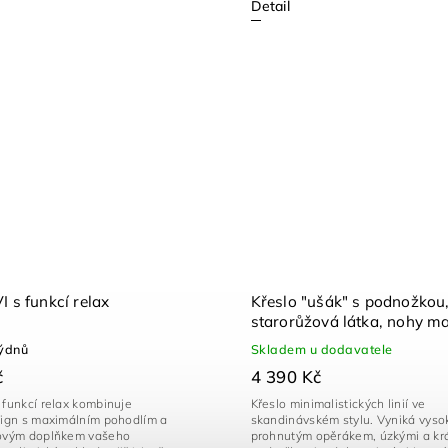
Detail
I s funkcí relax
Křeslo "ušák" s podnožkou
starorůžová látka, nohy m
kaučukovník - AK-302 PIN
týdnů
Skladem u dodavatele
č
4 390 Kč
 funkcí relax kombinuje
Křeslo minimalistických linií ve
esign s maximálním pohodlím a
skandinávském stylu. Vyniká vys
lovým doplňkem vašeho
prohnutým opěrákem, úzkými a kr