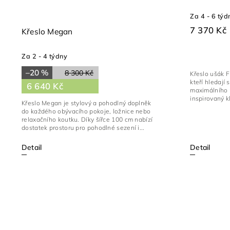
Za 4 - 6 týd
7 370 Kč
Křeslo Megan
Za 2 - 4 týdny
–20 %
8 300 Kč
Křeslo ušák F
kteří hledají
6 640 Kč
maximálního p
inspirovaný kl
Křeslo Megan je stylový a pohodlný doplněk
do každého obývacího pokoje, ložnice nebo
relaxačního koutku. Díky šířce 100 cm nabízí
dostatek prostoru pro pohodlné sezení i...
Detail
Detail