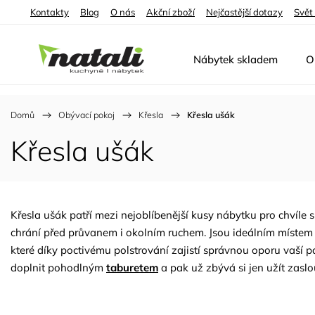
Kontakty
Blog
O nás
Akční zboží
Nejčastější dotazy
Svět
Nábytek skladem
O
Domů
/
Obývací pokoj
/
Křesla
/
Křesla ušák
Křesla ušák
Křesla ušák patří mezi nejoblíbenější kusy nábytku pro chvíl
chrání před průvanem i okolním ruchem. Jsou ideálním místem p
které díky poctivému polstrování zajistí správnou oporu vaší 
doplnit pohodlným
taburetem
a pak už zbývá si jen užít zas