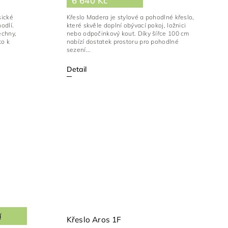
6 640 Kč
sické
Křeslo Madera je stylové a pohodlné křeslo,
odlí.
které skvěle doplní obývací pokoj, ložnici
echny,
nebo odpočinkový kout. Díky šířce 100 cm
to k
nabízí dostatek prostoru pro pohodlné
sezení...
Detail
í
Křeslo Aros 1F