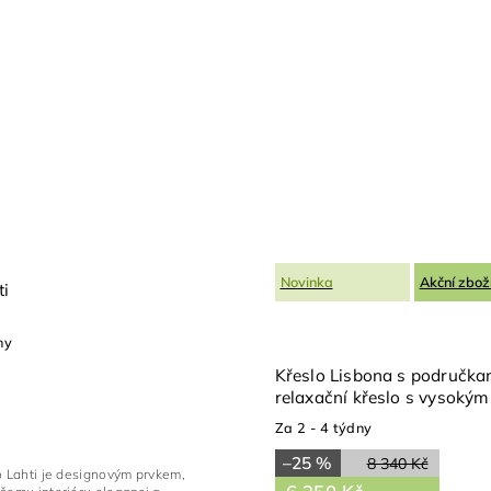
Novinka
Akční zbož
ti
ny
Křeslo Lisbona s područka
relaxační křeslo s vysokým
opěradlem 85 × 65 cm
Za 2 - 4 týdny
–25 %
8 340 Kč
o Lahti je designovým prvkem,