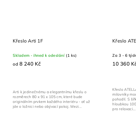
Křeslo Arti 1F
Křeslo AT
Skladem - ihned k odeslání
(1 ks)
Za 3 - 6 týd
8 240 Kč
10 360 K
od
Křeslo ATELLA
Arti k jedinečnému a elegantnímu křeslu o
milovníky mo
rozměrech 80 x 91 x 105 cm, které bude
pohodlí. S ší
originálním prvkem každého interiéru - ať už
hloubkou 100
jde o ložnici nebo obývací pokoj. Mezi...
pro relaxaci...