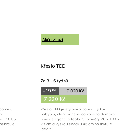
Akční zboží
Křeslo TED
Za 3 - 6 týdnů
–19 %
9 020 Kč
7 220 Kč
oplněk,
Křeslo TED je stylový a pohodlný kus
ho
nábytku, který přinese do vašeho domova
ku, 101,5
prvek eleganci a tepla. S rozměry 76 x 100 x
oskytuje
78 cm a výškou sedáku 46 cm poskytuje
ideální...