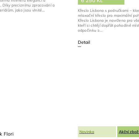
6 250 Kč
šemu interiéru eleganci a
l. Díky preciznímu zpracování a
riálům, jako jsou vlnité...
Křeslo Lisbona s područkami – kla
relaxační křeslo pro maximální poh
Křeslo Lisbona je navrženo pro vš
kteří si chtějí dopřát pohodlné mís
odpočinku a...
Detail
Novinka
Akční zbož
k Flori