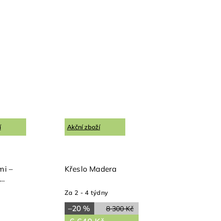
í
Akční zboží
mi –
Křeslo Madera
Za 2 - 4 týdny
–20 %
8 300 Kč