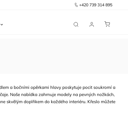
+420 739 314 895
Ložnice
Kancelář
Předsíň
Domov
adlem a bočními opěrkami hlavy poskytuje pocit soukromí a
em čaje. Naše nabídka zahrnuje modely na pevných nožkách,
stane skvělým doplňkem do každého interiéru. Křeslo můžete