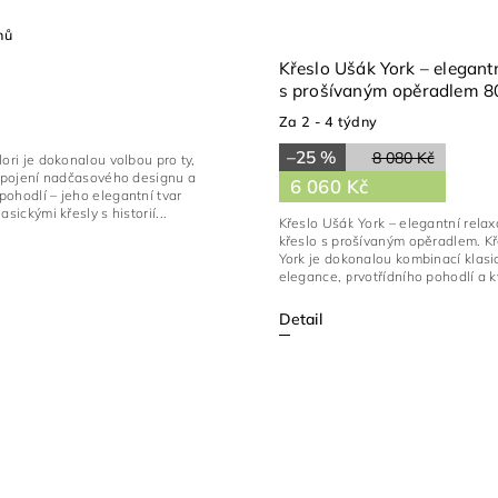
nů
Křeslo Ušák York – elegantn
s prošívaným opěradlem 8
cm
Za 2 - 4 týdny
–25 %
8 080 Kč
lori je dokonalou volbou pro ty,
 spojení nadčasového designu a
6 060 Kč
ohodlí – jeho elegantní tvar
asickými křesly s historií...
Křeslo Ušák York – elegantní relax
křeslo s prošívaným opěradlem. K
York je dokonalou kombinací klasi
elegance, prvotřídního pohodlí a kv
Detail