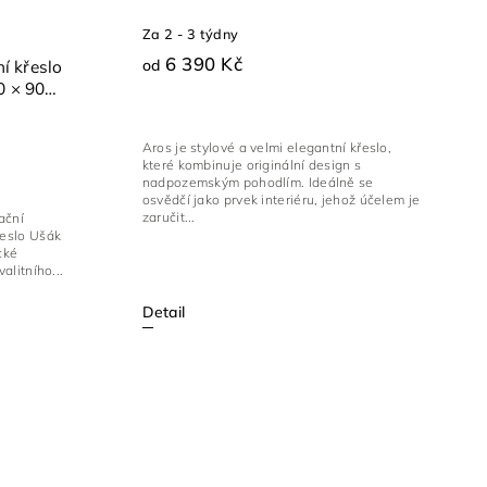
Za 2 - 3 týdny
6 390 Kč
od
í křeslo
0 × 90
Aros je stylové a velmi elegantní křeslo,
které kombinuje originální design s
nadpozemským pohodlím. Ideálně se
osvědčí jako prvek interiéru, jehož účelem je
zaručit...
ační
řeslo Ušák
cké
alitního...
Detail