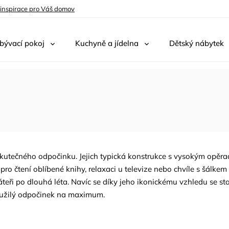
 inspirace pro Váš domov
bývací pokoj
Kuchyně a jídelna
Dětský nábytek
e skutečného odpočinku. Jejich typická konstrukce s vysokým opěr
ro čtení oblíbené knihy, relaxaci u televize nebo chvíle s šálk
páteři po dlouhá léta. Navíc se díky jeho ikonickému vzhledu se 
loužilý odpočinek na maximum.