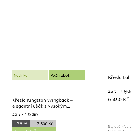
Novinka
Akční zboží
Křeslo Lah
Za 2 - 4 týd
6 450 Kč
Křeslo Kingston Wingback –
elegantní ušák s vysokým
opěradlem 80 × 90 cm
Za 2 - 4 týdny
–25 %
7 500 Kč
Stylové křesl