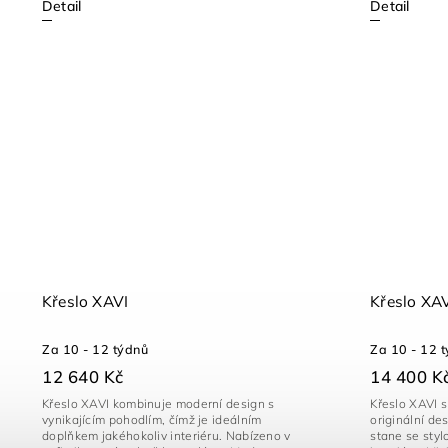
Detail
Detail
Křeslo XAVI
Křeslo XAV
Za 10 - 12 týdnů
Za 10 - 12 
12 640 Kč
14 400 K
Křeslo XAVI kombinuje moderní design s
Křeslo XAVI s
vynikajícím pohodlím, čímž je ideálním
originální d
doplňkem jakéhokoliv interiéru. Nabízeno v
stane se sty