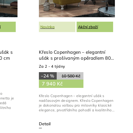
í
Novinka
Akční zboží
ušák s
Křeslo Copenhagen – elegantní
90 cm
ušák s prošívaným opěradlem 80 ×
90 cm
Za 2 - 4 týdny
–24 %
10 580 Kč
7 940 Kč
ro
Křeslo Copenhagen – elegantní ušák s
enetto je
nadčasovým designem. Křeslo Copenhagen
ledá
je dokonalou volbou pro milovníky klasické
litního
elegance, prvotřídního pohodlí a kvalitního...
Detail