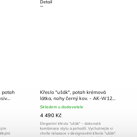
Detail
, potah
Křeslo "ušák", potah krémová
asiv
látka, nohy černý kov. - AK-W1206
K2
CRM2
Skladem u dodavatele
4 490 Kč
Elegantní křeslo "ušák" – dokonalá
okým
kombinace stylu a pohodlí. Vychutnejte si
átkými
chvíle relaxace v designovém křesle "ušák".