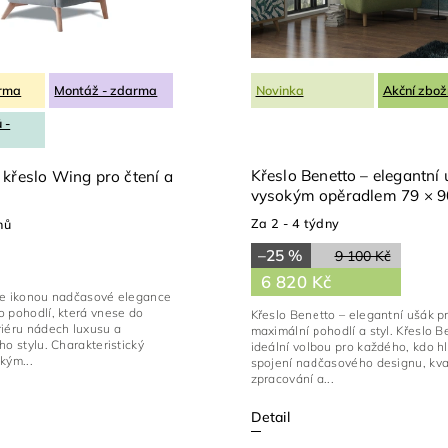
arma
Montáž - zdarma
Novinka
Akční zbož
 -
Křeslo Benetto – elegantní 
křeslo Wing pro čtení a
vysokým opěradlem 79 × 
Za 2 - 4 týdny
nů
–25 %
9 100 Kč
6 820 Kč
je ikonou nadčasové elegance
 pohodlí, která vnese do
Křeslo Benetto – elegantní ušák p
riéru nádech luxusu a
maximální pohodlí a styl. Křeslo B
ho stylu. Charakteristický
ideální volbou pro každého, kdo h
kým...
spojení nadčasového designu, kva
zpracování a...
Detail