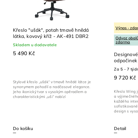
Výnos - zd
Křeslo "ušák", potah tmavě hnědá
látka, kovový kříž - AK-491 DBR2
Odvoz obalů
zdarma
Skladem u dodavatele
5 490 Kč
Designové 
odpočinek
Za 5 - 7 týd
9 720 Kč
Stylové křeslo „ušák“ v tmavě hnědé látce je
synonymem pohodlí a nadčasové elegance.
Křeslo Wing 
Jeho ikonický tvar s vysokým opěradlem a
a výjimečného
charakteristickými „uši“ nabízí
každého inte
sofistikované
design s vyso
Detail
Do košíku