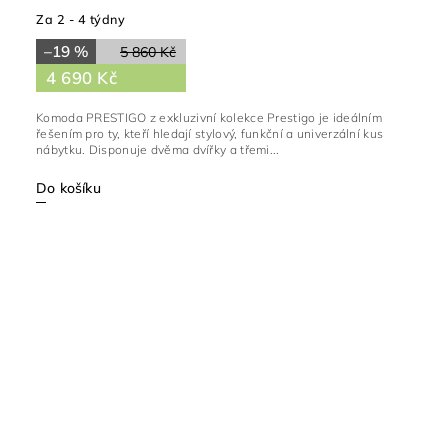
Za 2 - 4 týdny
–19 %
5 860 Kč
4 690 Kč
Komoda PRESTIGO z exkluzivní kolekce Prestigo je ideálním
řešením pro ty, kteří hledají stylový, funkční a univerzální kus
nábytku. Disponuje dvěma dvířky a třemi...
Do košíku