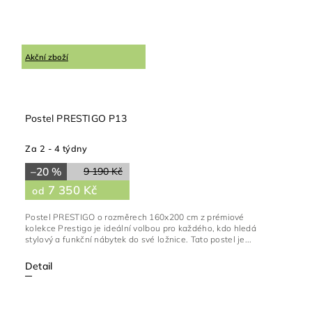
Akční zboží
Postel PRESTIGO P13
Za 2 - 4 týdny
–20 %
9 190 Kč
7 350 Kč
od
Postel PRESTIGO o rozměrech 160x200 cm z prémiové
kolekce Prestigo je ideální volbou pro každého, kdo hledá
stylový a funkční nábytek do své ložnice. Tato postel je...
Detail