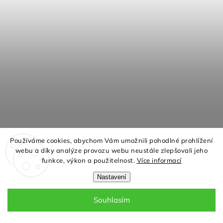
Používáme cookies, abychom Vám umožnili pohodlné prohlížení
Akční zboží
webu a díky analýze provozu webu neustále zlepšovali jeho
funkce, výkon a použitelnost.
Více informací
Nastavení
Noční stolek PRESTIGO P12
Souhlasím
Za 2 - 4 týdny