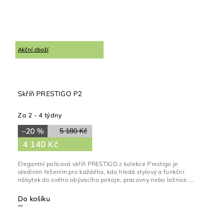
Akční zboží
Skříň PRESTIGO P2
Za 2 - 4 týdny
–20 %
5 180 Kč
4 140 Kč
Elegantní policová skříň PRESTIGO z kolekce Prestigo je
ideálním řešením pro každého, kdo hledá stylový a funkční
nábytek do svého obývacího pokoje, pracovny nebo ložnice....
Do košíku