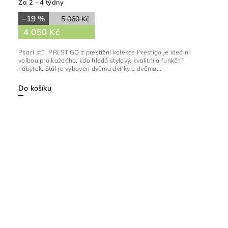
Za 2 - 4 týdny
–19 %
5 060 Kč
4 050 Kč
Psací stůl PRESTIGO z prestižní kolekce Prestigo je ideální
volbou pro každého, kdo hledá stylový, kvalitní a funkční
nábytek. Stůl je vybaven dvěma dvířky a dvěma...
Do košíku