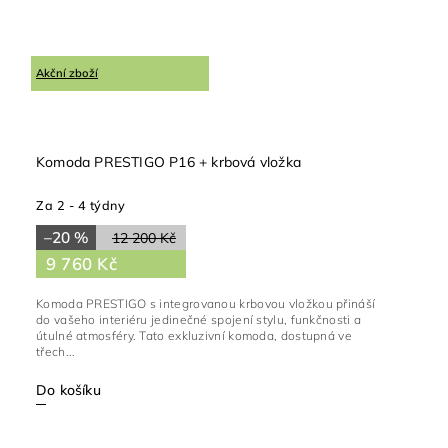
Akční zboží
Komoda PRESTIGO P16 + krbová vložka
Za 2 - 4 týdny
–20 %
12 200 Kč
9 760 Kč
Komoda PRESTIGO s integrovanou krbovou vložkou přináší
do vašeho interiéru jedinečné spojení stylu, funkčnosti a
útulné atmosféry. Tato exkluzivní komoda, dostupná ve
třech...
Do košíku