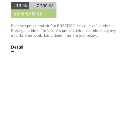
–19 %
7 330 Kč
5 870 Kč
od
Policová prosklená vitrína PRESTIGO z exkluzivní kolekce
Prestigo je ideálním řešením pro každého, kdo hledá stylový
a funkční nábytek, který dodá interiéru jedinečný...
Detail