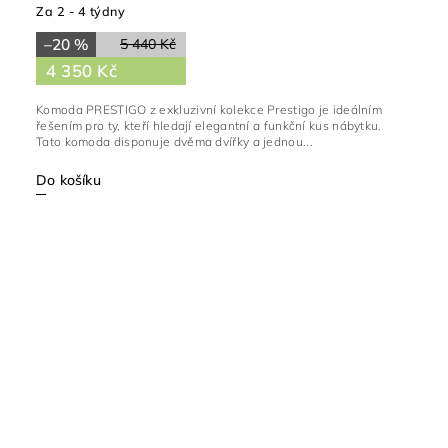
Za 2 - 4 týdny
–20 %
5 440 Kč
4 350 Kč
Komoda PRESTIGO z exkluzivní kolekce Prestigo je ideálním
řešením pro ty, kteří hledají elegantní a funkční kus nábytku.
Tato komoda disponuje dvěma dvířky a jednou...
Do košíku