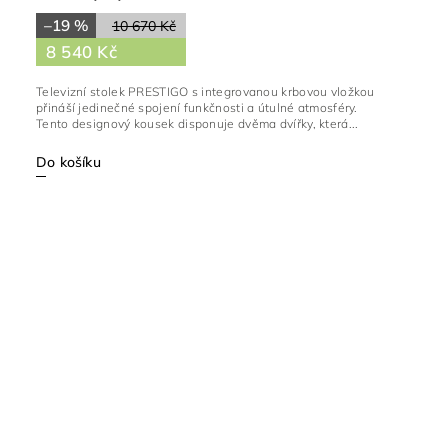
–19 %
10 670 Kč
8 540 Kč
Televizní stolek PRESTIGO s integrovanou krbovou vložkou
přináší jedinečné spojení funkčnosti a útulné atmosféry.
Tento designový kousek disponuje dvěma dvířky, která...
Do košíku