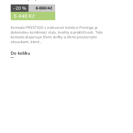
–20 %
6 800 Kč
5 440 Kč
Komoda PRESTIGO z exkluzivní kolekce Prestigo je
dokonalou kombinací stylu, kvality a praktičnosti. Tato
komoda disponuje třemi dvířky a třemi prostornými
zásuvkami, které...
Do košíku