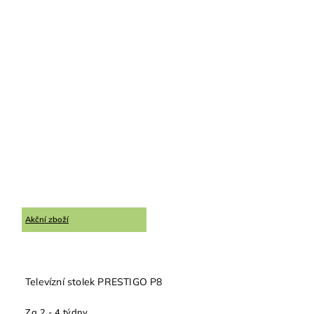
Akční zboží
Televízní stolek PRESTIGO P8
Za 2 - 4 týdny