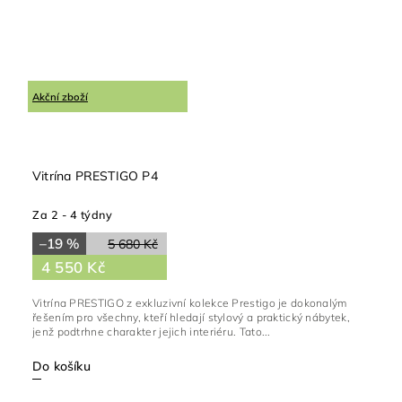
Akční zboží
Vitrína PRESTIGO P4
Za 2 - 4 týdny
–19 %
5 680 Kč
4 550 Kč
Vitrína PRESTIGO z exkluzivní kolekce Prestigo je dokonalým
řešením pro všechny, kteří hledají stylový a praktický nábytek,
jenž podtrhne charakter jejich interiéru. Tato...
Do košíku