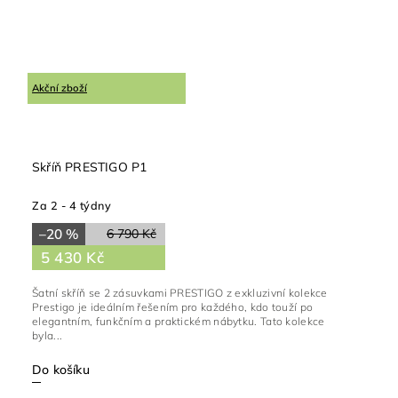
Akční zboží
Skříň PRESTIGO P1
Za 2 - 4 týdny
–20 %
6 790 Kč
5 430 Kč
Šatní skříň se 2 zásuvkami PRESTIGO z exkluzivní kolekce
Prestigo je ideálním řešením pro každého, kdo touží po
elegantním, funkčním a praktickém nábytku. Tato kolekce
byla...
Do košíku