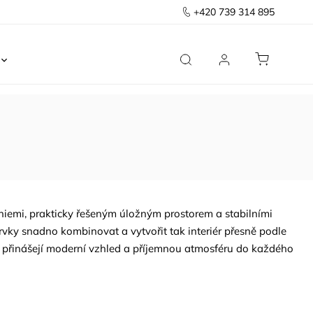
+420 739 314 895
Ložnice
Kancelář
Předsíň
Domov
liniemi, prakticky řešeným úložným prostorem a stabilními
prvky snadno kombinovat a vytvořit tak interiér přesně podle
ré přinášejí moderní vzhled a příjemnou atmosféru do každého