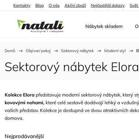
Kontakty
Blog
O nás
Akční zboží
Nejčastější dotazy
Svět
Nábytek skladem
O
Domů
/
Obývací pokoj
/
Sektorový nábytek
/
Moderní styl
/
E
Sektorový nábytek Elora
Kolekce Elora
představuje moderní sektorový nábytek, který sty
kovovými nohami,
které celé sestavě dodávají lehký a vzduš
vašich představ. Kolekce je dostupná ve dvou atraktivních d
domova.
Nejprodávanější