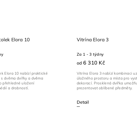
tolek Elora 10
Vitrína Elora 3
ny
Za 1 - 3 týdny
6 310 Kč
od
lek Elora 10 nabízí praktické
Vitrína Elora 3 nabízí kombinaci 
í s dvěma dvířky a dvěma
úložného prostoru a místa pro vys
o přehledné uložení
dekorací. Prosklená dvířka umožňu
médií a drobností.
prezentovat oblíbené předměty.
Detail