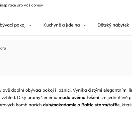
 inspirace pro Váš domov
bývací pokoj
Kuchyně a jídelna
Dětský nábytek
lora
lově doplní obývací pokoj i ložnici. Vyniká čistými elegantními 
ný vzhled. Díky promyšlenému
modulovému řešení
lze jednotlivé 
ekorových kombinacích
dub/makadamie a Baltic storm/toffie
, kte