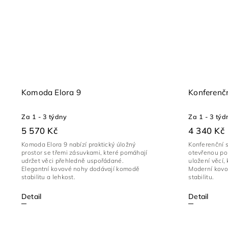
Komoda Elora 9
Konferenčn
Za 1 - 3 týdny
Za 1 - 3 týd
5 570 Kč
4 340 Kč
Komoda Elora 9 nabízí praktický úložný
Konferenční s
prostor se třemi zásuvkami, které pomáhají
otevřenou pol
udržet věci přehledně uspořádané.
uložení věcí,
Elegantní kovové nohy dodávají komodě
Moderní kovo
stabilitu a lehkost.
stabilitu.
Detail
Detail