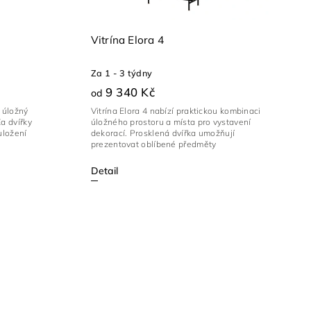
Vitrína Elora 4
Za 1 - 3 týdny
9 340 Kč
od
ý úložný
Vitrína Elora 4 nabízí praktickou kombinaci
a dvířky
úložného prostoru a místa pro vystavení
uložení
dekorací. Prosklená dvířka umožňují
prezentovat oblíbené předměty
Detail