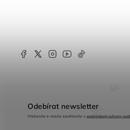
Facebook
NataliNabytek
Instagram
YouTube
@nabytek.natali
Odebírat newsletter
Vložením e-mailu souhlasíte s
podmínkami ochrany osob