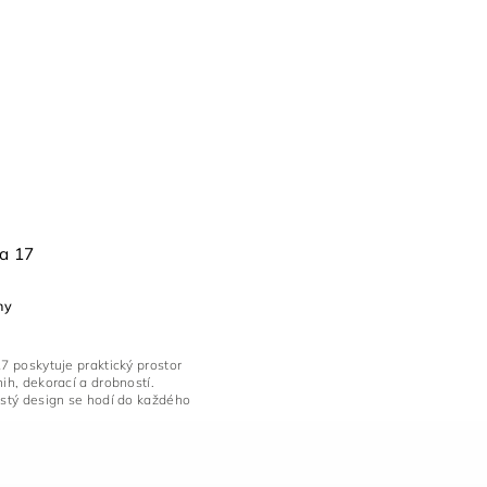
ra 17
ny
17 poskytuje praktický prostor
nih, dekorací a drobností.
istý design se hodí do každého