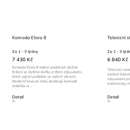
Komoda Elora 8
Televizní s
Za 1 - 3 týdny
Za 1 - 3 týd
7 430 Kč
6 840 Kč
Komoda Elora 8 nabízí praktické úložné
Televizní sto
řešení se dvěma dvířky a třemi zásuvkami,
úložné řešen
které zajistí pořádek ve vašich věcech.
zásuvkami pr
Moderní kovové nohy dodávají komodě
elektroniky, 
stabilitu a...
Detail
Detail