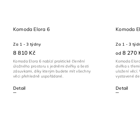
Komoda Elora 6
Komoda El
Za 1 - 3 týdny
Za 1 - 3 týd
8 810 Kč
8 270 
od
Komoda Elora 6 nabízí praktické členění
Komoda Elora
úložného prostoru s jedněmi dvířky a šesti
dvířka s třem
zásuvkami, díky kterým budete mít všechny
uložení věcí. 
věci přehledně uspořádané.
vystavené de
Detail
Detail