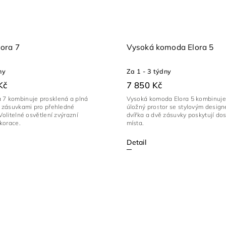
ora 7
Vysoká komoda Elora 5
ny
Za 1 - 3 týdny
Kč
7 850 Kč
 7 kombinuje prosklená a plná
Vysoká komoda Elora 5 kombinuje 
i zásuvkami pro přehledné
úložný prostor se stylovým desig
Volitelné osvětlení zvýrazní
dvířka a dvě zásuvky poskytují do
korace.
místa.
Detail