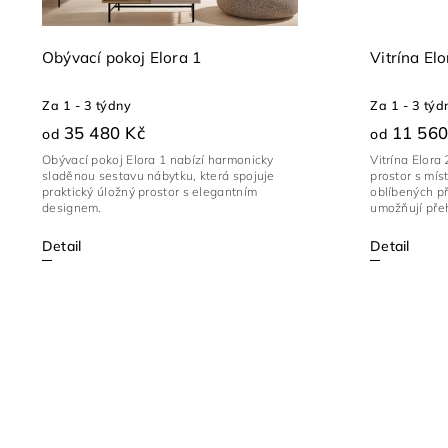
Obývací pokoj Elora 1
Vitrína Elo
Za 1 - 3 týdny
Za 1 - 3 týd
35 480 Kč
11 560
od
od
Obývací pokoj Elora 1 nabízí harmonicky
Vitrína Elora
sladěnou sestavu nábytku, která spojuje
prostor s mís
praktický úložný prostor s elegantním
oblíbených p
designem.
umožňují přeh
Detail
Detail