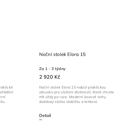
Noční stolek Elora 15
Za 1 - 3 týdny
2 920 Kč
raktické
Noční stolek Elora 15 nabízí praktickou
pořádání
zásuvku pro uložení drobností, které chcete
erní
mít vždy po ruce. Moderní kovové nohy
itu.
dodávají stolku stabilitu a lehkost.
Detail