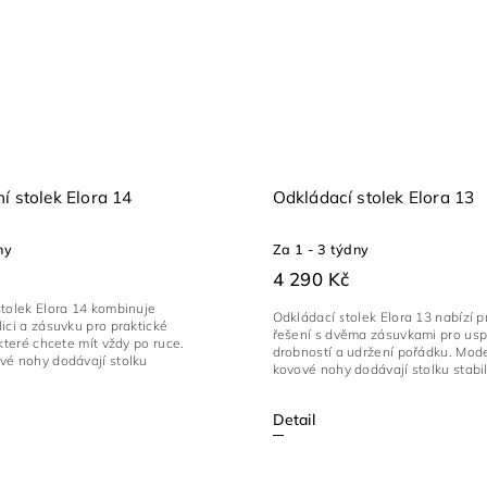
í stolek Elora 14
Odkládací stolek Elora 13
ny
Za 1 - 3 týdny
4 290 Kč
tolek Elora 14 kombinuje
Odkládací stolek Elora 13 nabízí p
ici a zásuvku pro praktické
řešení s dvěma zásuvkami pro us
 které chcete mít vždy po ruce.
drobností a udržení pořádku. Mod
vé nohy dodávají stolku
kovové nohy dodávají stolku stabil
Detail