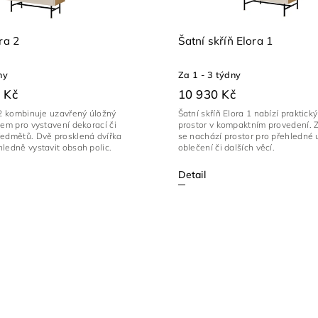
ra 2
Šatní skříň Elora 1
ny
Za 1 - 3 týdny
 Kč
10 930 Kč
 2 kombinuje uzavřený úložný
Šatní skříň Elora 1 nabízí praktick
tem pro vystavení dekorací či
prostor v kompaktním provedení. Z
ředmětů. Dvě prosklená dvířka
se nachází prostor pro přehledné 
ledně vystavit obsah polic.
oblečení či dalších věcí.
Detail