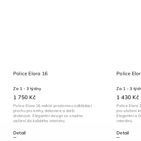
Police Elora 16
Police Elo
Za 1 - 3 týdny
Za 1 - 3 týd
1 750 Kč
1 430 Kč
Police Elora 16 nabízí prostornou odkládací
Police Elora 
plochu pro knihy, dekorace a další
pro uložení k
drobnosti. Elegantní design se snadno
Elegantní a č
začlení do každého interiéru.
interiéru.
Detail
Detail