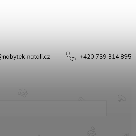
@
nabytek-natali.cz
+420 739 314 895