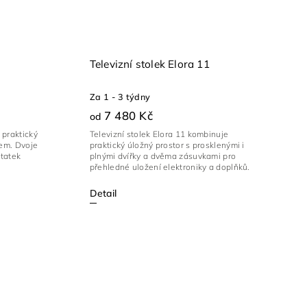
Televizní stolek Elora 11
Za 1 - 3 týdny
7 480 Kč
od
praktický
Televizní stolek Elora 11 kombinuje
nem. Dvoje
praktický úložný prostor s prosklenými i
statek
plnými dvířky a dvěma zásuvkami pro
přehledné uložení elektroniky a doplňků.
Detail