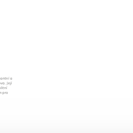
antní a
a. Její
litní
m pro