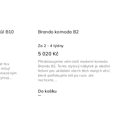
tůl B10
Brando komoda B2
Za 2 - 4 týdny
5 020 Kč
Představujeme vám naší moderní komodu
je tou
Brando B2. Tento stylový nábytek je ideální
 milují
řešení pro ukládání všech těch malých věcí,
s omezeným
které potřebujete mít po ruce, ale
ylový...
nechcete,...
Do košíku