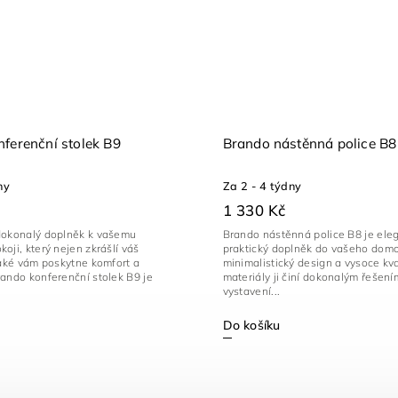
ferenční stolek B9
Brando nástěnná police B8
ny
Za 2 - 4 týdny
1 330 Kč
dokonalý doplněk k vašemu
Brando nástěnná police B8 je eleg
oji, který nejen zkrášlí váš
praktický doplněk do vašeho domov
také vám poskytne komfort a
minimalistický design a vysoce kva
ando konferenční stolek B9 je
materiály ji činí dokonalým řešení
vystavení...
Do košíku