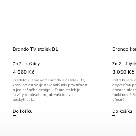
Brando TV stolek B1
Brando kon
Za 2 - 4 týdny
Za 2 - 4 týd
4 660 Kč
3 050 Kč
Představujeme vám Brando TV stolek B1,
Potřebujete 
který představuje dokonalý mix praktičnosti
obývacímu pok
a jedinečného designu. Tento stolek je
prostor, ale 
skvělým způsobem, jak vaší televizi
funkčnost? Br
poskytnout...
přesně...
Do košíku
Do košíku