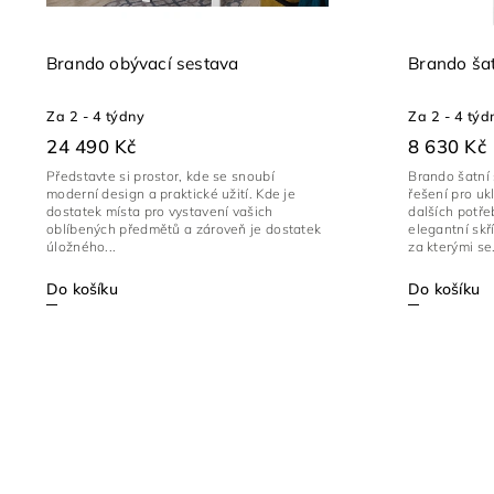
Brando obývací sestava
Brando šat
Za 2 - 4 týdny
Za 2 - 4 týd
24 490 Kč
8 630 Kč
Představte si prostor, kde se snoubí
Brando šatní 
moderní design a praktické užití. Kde je
řešení pro uk
dostatek místa pro vystavení vašich
dalších potř
oblíbených předmětů a zároveň je dostatek
elegantní sk
úložného...
za kterými se.
Do košíku
Do košíku