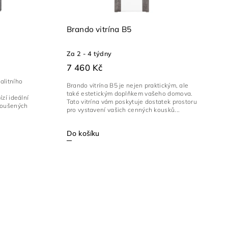
Brando vitrína B5
Za 2 - 4 týdny
7 460 Kč
alitního
Brando vitrína B5 je nejen praktickým, ale
u
také estetickým doplňkem vašeho domova.
ízí ideální
Tato vitrína vám poskytuje dostatek prostoru
broušených
pro vystavení vašich cenných kousků...
Do košíku