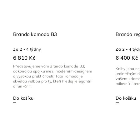
Brando komoda B3
Brando re
Za 2 - 4 týdny
Za 2 - 4 týd
6 810 Kč
6 400 Kč
Představujeme vám Brando komodu B3,
Knihy jsou ne
dokonalou spojku mezi moderním designem
jedinečným d
a vysokou praktičností. Tato komoda je
vašemu domov
skvělou volbou pro ty, kteří hledají elegantní
milovník liter
a funkční...
Do košíku
Do košíku