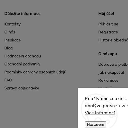
Důležité informace
Můj účet
Kontakty
Přihlásit se
O nás
Registrace
Inspirace
Historie objedn
Blog
O nákupu
Hodnocení obchodu
Obchodní podmínky
Doprava a platb
Podmínky ochrany osobních údajů
Jak nakupovat
FAQ
Reklamace
Správa objednávky
Montáž
Výnos
Používáme cookies,
analýze provozu web
Více informací
Nastavení