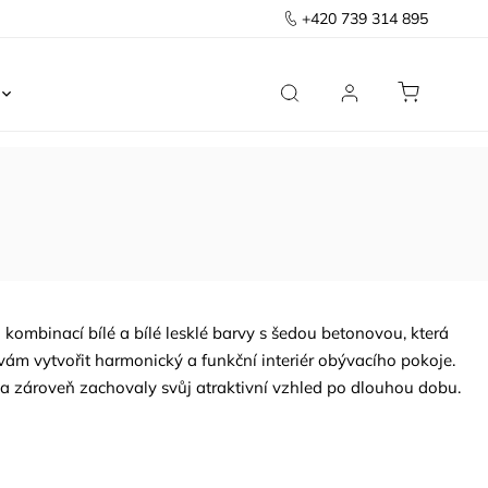
+420 739 314 895
Ložnice
Kancelář
Předsíň
Domov
kombinací bílé a bílé lesklé barvy s šedou betonovou, která
ám vytvořit harmonický a funkční interiér obývacího pokoje.
 a zároveň zachovaly svůj atraktivní vzhled po dlouhou dobu.