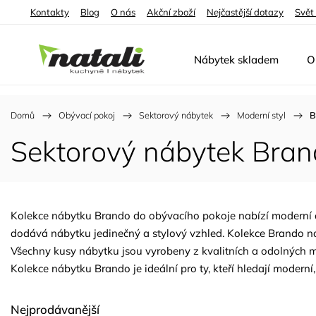
Kontakty
Blog
O nás
Akční zboží
Nejčastější dotazy
Svět
Nábytek skladem
O
Domů
/
Obývací pokoj
/
Sektorový nábytek
/
Moderní styl
/
B
Sektorový nábytek Bra
Kolekce nábytku Brando do obývacího pokoje nabízí moderní a e
dodává nábytku jedinečný a stylový vzhled. Kolekce Brando na
Všechny kusy nábytku jsou vyrobeny z kvalitních a odolných ma
Kolekce nábytku Brando je ideální pro ty, kteří hledají moderní,
Nejprodávanější