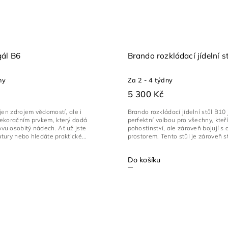
gál B6
Brando rozkládací jídelní s
ny
Za 2 - 4 týdny
5 300 Kč
jen zdrojem vědomostí, ale i
Brando rozkládací jídelní stůl B10 
ekoračním prvkem, který dodá
perfektní volbou pro všechny, kteří
u osobitý nádech. Ať už jste
pohostinství, ale zároveň bojují 
atury nebo hledáte praktické...
prostorem. Tento stůl je zároveň st
Do košíku