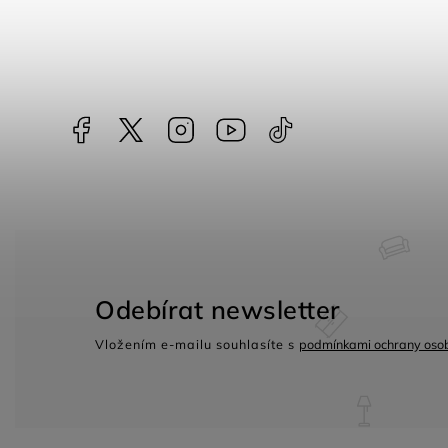
Facebook
NataliNabytek
Instagram
YouTube
@nabytek.natali
Odebírat newsletter
Vložením e-mailu souhlasíte s
podmínkami ochrany osob