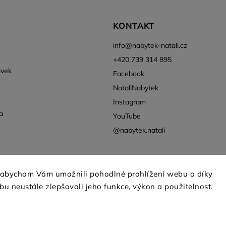
KONTAKT
info
@
nabytek-natali.cz
+420 739 314 895
ávek
Facebook
NataliNabytek
Instagram
a
YouTube
@nabytek.natali
 abychom Vám umožnili pohodlné prohlížení webu a díky
u neustále zlepšovali jeho funkce, výkon a použitelnost.
Copyright 2026
Nábytek Natali
. Všechna práva vyhrazena.