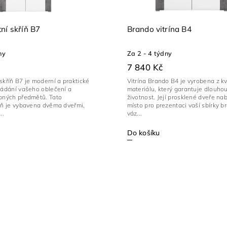
ní skříň B7
Brando vitrína B4
ny
Za 2 - 4 týdny
7 840 Kč
skříň B7 je moderní a praktické
Vitrína Brando B4 je vyrobena z kv
ládání vašeho oblečení a
materiálu, který garantuje dlouho
ebných předmětů. Tato
životnost. Její prosklené dveře nab
říň je vybavena dvěma dveřmi,
místo pro prezentaci vaší sbírky 
..
váz...
Do košíku