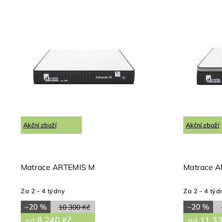
Nejdražší
Nejprodávanější
Abecedně
Akční zboží
Akční zboží
Matrace ARTEMIS M
Matrace A
Za 2 - 4 týdny
Za 2 - 4 týd
–20 %
–20 %
10 300 Kč
8 240 Kč
11 33
od
od