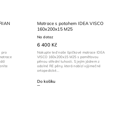
TRIAN
Matrace s potahem IDEA VISCO
160x200x15 M25
Na dotaz
6 400 Kč
i pro
Nakupte teď naše špičkové matrace IDEA
matrace
VISCO 160x200x15 M25 s paměťovou
áší
pěnou střední tuhosti. S jejím jádrem z
eníte
odolné RE pěny, která nabízí výjimečné
ortopedické...
Do košíku