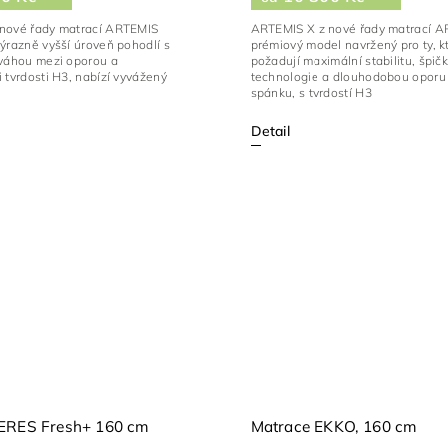
nové řady matrací ARTEMIS
ARTEMIS X z nové řady matrací A
ýrazně vyšší úroveň pohodlí s
prémiový model navržený pro ty, kt
ováhou mezi oporou a
požadují maximální stabilitu, špič
 tvrdosti H3, nabízí vyvážený
technologie a dlouhodobou oporu 
spánku, s tvrdostí H3
Detail
ERES Fresh+ 160 cm
Matrace EKKO, 160 cm