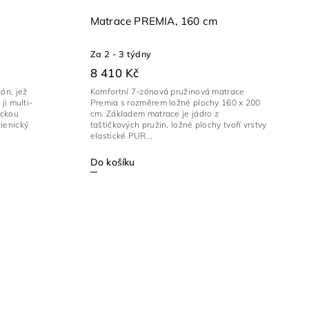
Matrace PREMIA, 160 cm
Za 2 - 3 týdny
8 410 Kč
ón, jež
Komfortní 7-zónová pružinová matrace
ji multi-
Premia s rozměrem ložné plochy 160 x 200
ickou
cm. Základem matrace je jádro z
ienický
taštičkových pružin, ložné plochy tvoří vrstvy
elastické PUR...
Do košíku