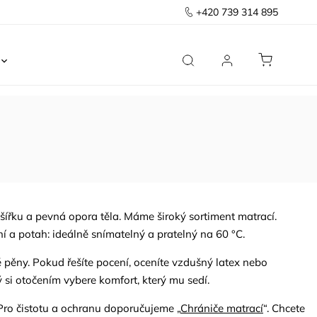
+420 739 314 895
Ložnice
Kancelář
Předsíň
Domov
šířku a pevná opora těla. Máme široký sortiment matrací.
í a potah: ideálně snímatelný a pratelný na 60 °C.
 pěny. Pokud řešíte pocení, oceníte vzdušný latex nebo
 si otočením vybere komfort, který mu sedí.
Pro čistotu a ochranu doporučujeme „
Chrániče matrací
“. Chcete