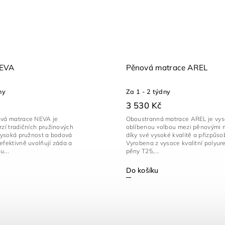
NEVA
Pěnová matrace AREL
ny
Za 1 - 2 týdny
3 530 Kč
ová matrace NEVA je
Oboustranná matrace AREL je vy
rzí tradičních pružinových
oblíbenou volbou mezi pěnovými 
 vysoká pružnost a bodová
díky své vysoké kvalitě a přizpůsob
efektivně uvolňují záda a
Vyrobena z vysoce kvalitní polyur
u...
pěny T25,...
Do košíku