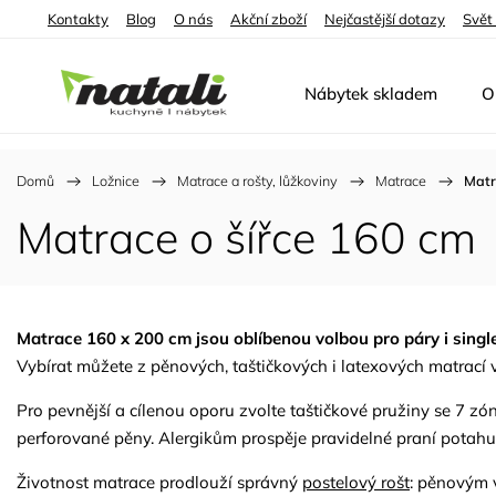
Kontakty
Blog
O nás
Akční zboží
Nejčastější dotazy
Svět
Nábytek skladem
O
Domů
/
Ložnice
/
Matrace a rošty, lůžkoviny
/
Matrace
/
Matr
Matrace o šířce 160 cm
Matrace 160 x 200 cm jsou oblíbenou volbou pro páry i singl
Vybírat můžete z pěnových, taštičkových i latexových matrací 
Pro pevnější a cílenou oporu zvolte taštičkové pružiny se 7 z
perforované pěny. Alergikům prospěje pravidelné praní potahu.
Životnost matrace prodlouží správný
postelový rošt
: pěnovým 