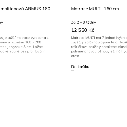
molitanová ARMUS 160
Matrace MULTI, 160 cm
ny
Za 2 - 3 týdny
12 550 Kč
s je tužší matrace vyrobena z
Matrace MULTI má 7 jednotlivých z
 pěny o rozměru 160 x 200
zajišťují správnou oporu těla. Tvoří 
race je vysoké 8 cm. Ložné
taštičkové pružiny potažené elast
ladké, rovné bez profilování.
polyuretanovou pěnou, jež má hyg
atest....
Do košíku