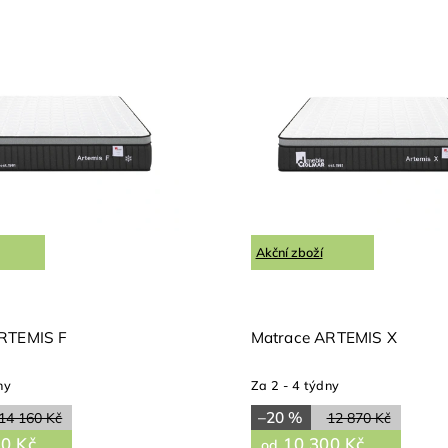
Akční zboží
RTEMIS F
Matrace ARTEMIS X
ny
Za 2 - 4 týdny
–20 %
14 160 Kč
12 870 Kč
0 Kč
10 300 Kč
od