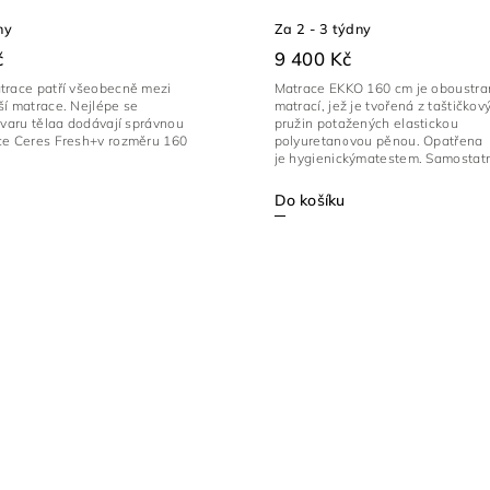
ny
Za 2 - 3 týdny
č
9 400 Kč
trace patří všeobecně mezi
Matrace EKKO 160 cm je oboustr
ší matrace. Nejlépe se
matrací, jež je tvořená z taštičkov
tvaru tělaa dodávají správnou
pružin potažených elastickou
ce Ceres Fresh+v rozměru 160
polyuretanovou pěnou. Opatřena
je hygienickýmatestem. Samostatn
Do košíku