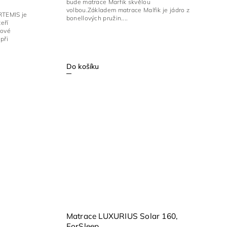
bude matrace Marfik skvělou
volbou.Základem matrace Malfik je jádro z
RTEMIS je
bonellových pružin....
eří
kové
při
Do košíku
Matrace LUXURIUS Solar 160,
ForSleep