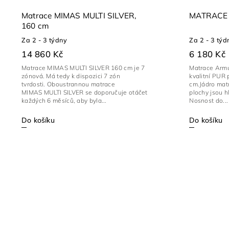
Matrace MIMAS MULTI SILVER,
MATRACE 
160 cm
Za 2 - 3 týdny
Za 2 - 3 týd
14 860 Kč
6 180 Kč
Matrace MIMAS MULTI SILVER 160 cm je 7
Matrace Armu
zónová. Má tedy k dispozici 7 zón
kvalitní PUR
tvrdosti. Oboustrannou matrace
cm.Jádro mat
MIMAS MULTI SILVER se doporučuje otáčet
plochy jsou h
každých 6 měsíců, aby byla...
Nosnost do...
Do košíku
Do košíku