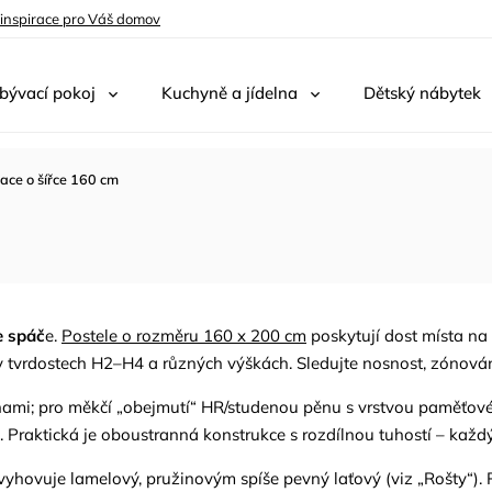
 inspirace pro Váš domov
bývací pokoj
Kuchyně a jídelna
Dětský nábytek
ace o šířce 160 cm
e spáč
e.
Postele o rozměru 160 x 200 cm
poskytují dost místa na 
v tvrdostech H2–H4 a různých výškách. Sledujte nosnost, zónován
ónami; pro měkčí „obejmutí“ HR/studenou pěnu s vrstvou paměťové
 Praktická je oboustranná konstrukce s rozdílnou tuhostí – každý
vyhovuje lamelový, pružinovým spíše pevný laťový (viz „Rošty“). 