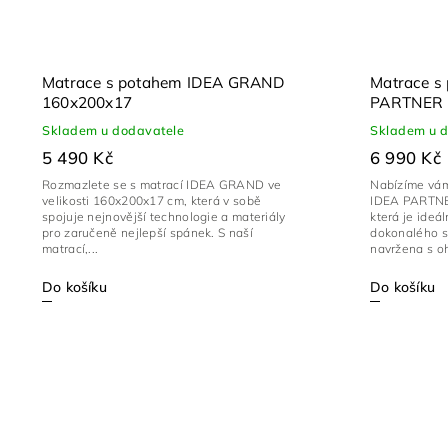
Matrace s potahem IDEA GRAND
Matrace s
160x200x17
PARTNER 
Skladem u dodavatele
Skladem u 
5 490 Kč
6 990 Kč
Rozmazlete se s matrací IDEA GRAND ve
Nabízíme vám
velikosti 160x200x17 cm, která v sobě
IDEA PARTNER
spojuje nejnovější technologie a materiály
která je ideá
pro zaručeně nejlepší spánek. S naší
dokonalého s
matrací,...
navržena s o
Do košíku
Do košíku