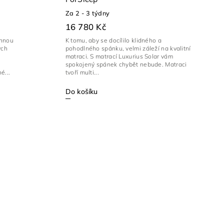
Za 2 - 3 týdny
16 780 Kč
annou
K tomu, aby se docílilo klidného a
ých
pohodlného spánku, velmi záleží na kvalitní
matraci. S matrací Luxurius Solar vám
spokojený spánek chybět nebude. Matraci
é...
tvoří multi...
Do košíku