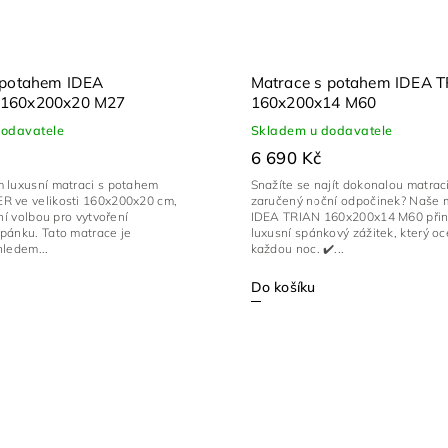
 potahem IDEA
Matrace s potahem IDEA 
160x200x20 M27
160x200x14 M60
dodavatele
Skladem u dodavatele
6 690 Kč
 luxusní matraci s potahem
Snažíte se najít dokonalou matrac
 ve velikosti 160x200x20 cm,
zaručený noční odpočinek? Naše 
lní volbou pro vytvoření
IDEA TRIAN 160x200x14 M60 přin
pánku. Tato matrace je
luxusní spánkový zážitek, který oc
hledem...
každou noc. ✔️...
Do košíku