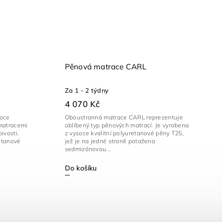
Pěnová matrace CARL
Za 1 - 2 týdny
4 070 Kč
soce
Oboustranná matrace CARL reprezentuje
matracemi
oblíbený typ pěnových matrací. Je vyrobena
ivosti.
z vysoce kvalitní polyuretanové pěny T25,
etanové
jež je na jedné straně potažena
sedmizónovou...
Do košíku