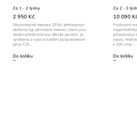
Za 1 - 2 týdny
Za 2 - 3 týd
2 950 Kč
10 090 K
Oboustranná matrace ZENA představuje
Pružinové ma
oblíbený typ pěnových matrací, které jsou
nejpohodlněj
ideální především pro dětské postele. Je
přizpůsobují 
vyrobena z vysoce kvalitní polyuretanové
oporu. Matra
pěny T25...
x 200 cmje...
Do košíku
Do košíku