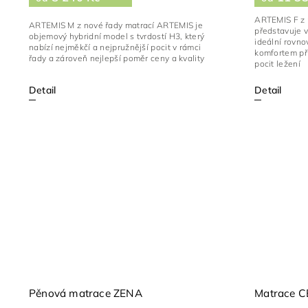
ARTEMIS F z 
ARTEMIS M z nové řady matrací ARTEMIS je
představuje v
objemový hybridní model s tvrdostí H3, který
ideální rovn
nabízí nejměkčí a nejpružnější pocit v rámci
komfortem při
řady a zároveň nejlepší poměr ceny a kvality
pocit ležení
Detail
Detail
Pěnová matrace ZENA
Matrace C