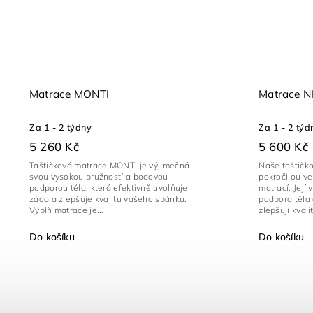
Matrace MONTI
Matrace 
Za 1 - 2 týdny
Za 1 - 2 týd
5 260 Kč
5 600 Kč
Taštičková matrace MONTI je výjimečná
Naše taštičk
svou vysokou pružností a bodovou
pokročilou ve
podporou těla, která efektivně uvolňuje
matrací. Její
záda a zlepšuje kvalitu vašeho spánku.
podpora těla 
Výplň matrace je...
zlepšují kvalit
Do košíku
Do košíku