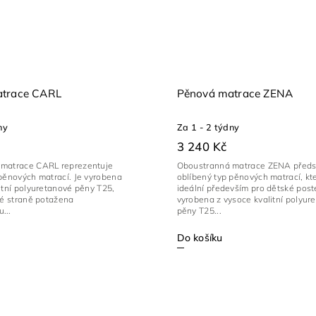
atrace CARL
Pěnová matrace ZENA
ny
Za 1 - 2 týdny
3 240 Kč
matrace CARL reprezentuje
Oboustranná matrace ZENA předs
pěnových matrací. Je vyrobena
oblíbený typ pěnových matrací, kt
itní polyuretanové pěny T25,
ideální především pro dětské poste
né straně potažena
vyrobena z vysoce kvalitní polyur
...
pěny T25...
Do košíku