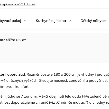
 inspirace pro Váš domov
bývací pokoj
Kuchyně a jídelna
Dětský nábytek
ace o šířce 180 cm
tor i oporu zad
. Rozměr
postele 180 x 200 cm
je vhodný i pro vyš
–H4 a různých výškách. Sledujte nosnost, zónování a prodyšnost. 
ním zvolí komfort.
ovém jádru se 7 zónami. Měkčí obejmutí těla dodá HR/studená pěn
votnost doporučujeme chránič (viz „
Chrániče matrací
“) a vhodný r