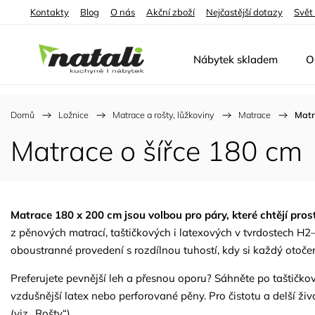
Kontakty
Blog
O nás
Akční zboží
Nejčastější dotazy
Svět
Nábytek skladem
O
Domů
/
Ložnice
/
Matrace a rošty, lůžkoviny
/
Matrace
/
Matr
Matrace o šířce 180 cm
Matrace 180 x 200 cm jsou volbou pro páry, které chtějí pros
z pěnových matrací, taštičkových i latexových v tvrdostech H2
oboustranné provedení s rozdílnou tuhostí, kdy si každý otoče
Preferujete pevnější leh a přesnou oporu? Sáhněte po taštičk
vzdušnější latex nebo perforované pěny. Pro čistotu a delší ži
(viz „Rošty“).