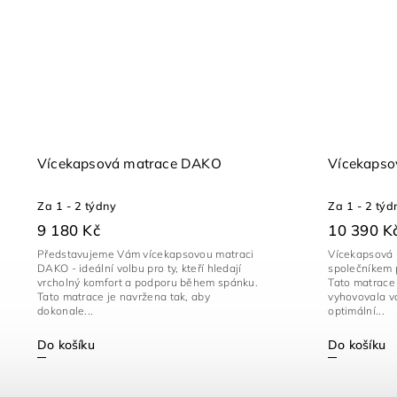
Vícekapsová matrace DAKO
Vícekapso
Za 1 - 2 týdny
Za 1 - 2 týd
9 180 Kč
10 390 K
Představujeme Vám vícekapsovou matraci
Vícekapsová 
DAKO - ideální volbu pro ty, kteří hledají
společníkem p
vrcholný komfort a podporu během spánku.
Tato matrace
Tato matrace je navržena tak, aby
vyhovovala v
dokonale...
optimální...
Do košíku
Do košíku