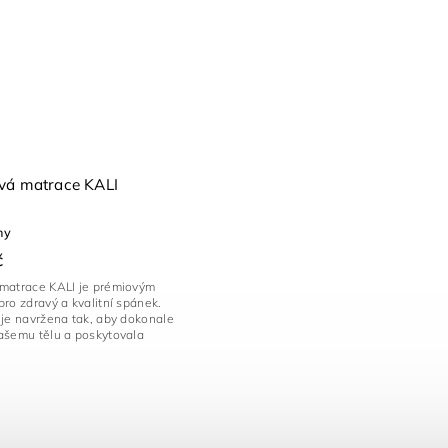
vá matrace KALI
ny
č
matrace KALI je prémiovým
ro zdravý a kvalitní spánek.
 je navržena tak, aby dokonale
ašemu tělu a poskytovala