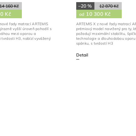
–20 %
14 160 Kč
12 870 Kč
0 Kč
10 300 Kč
od
nové řady matrací ARTEMIS
ARTEMIS X z nové řady matrací A
ýrazně vyšší úroveň pohodlí s
prémiový model navržený pro ty, kt
ováhou mezi oporou a
požadují maximální stabilitu, špič
 tvrdosti H3, nabízí vyvážený
technologie a dlouhodobou oporu 
spánku, s tvrdostí H3
Detail