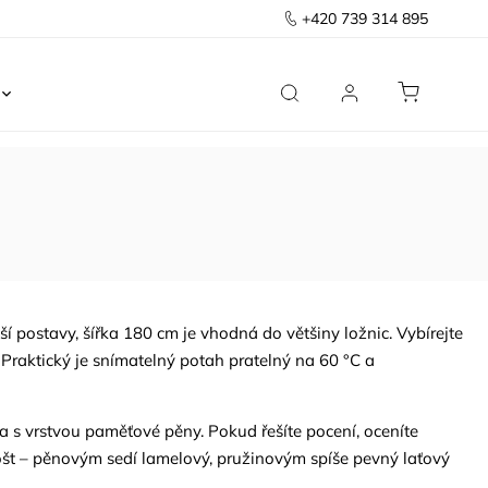
+420 739 314 895
Ložnice
Kancelář
Předsíň
Domov
ší postavy, šířka 180 cm je vhodná do většiny ložnic. Vybírejte
Praktický je snímatelný potah pratelný na 60 °C a
a s vrstvou paměťové pěny. Pokud řešíte pocení, oceníte
ošt – pěnovým sedí lamelový, pružinovým spíše pevný laťový