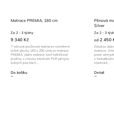
Matrace PREMIA, 180 cm
Pěnová ma
Silver
Za 2 - 3 týdny
Za 2 - 3 týd
9 340 Kč
2 450 
od
7-zónová pružinová matraces rozměrem
Zárukou dobr
ložné plochy 180 x 200 cmto je matrace
matrace. Víme
PREMIA. Jádro matrace tvoří taštičkové
proto vám př
pružiny, s vrstvou elastické PUR pěnyna
s hedvábným potahem
ložných plochách....
elastické...
Do košíku
Detail