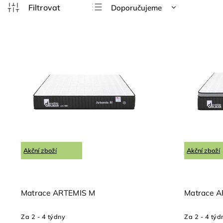
Doporučujeme
Nejlevnější
Nejdražší
Nejprodávanější
Abecedně
Akční zboží
Akční zboží
Matrace ARTEMIS M
Matrace A
Za 2 - 4 týdny
Za 2 - 4 týd