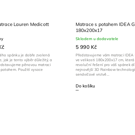
trace Lauren Medicott
Matrace s potahem IDEA
180x200x17
ny
Skladem u dodavatele
Kč
5 990 Kč
ého spánku je dobře zvolená
Představujeme vám matraci IDE
, jak je tento výběr důležitý, a
ve velikosti 180x200x17 cm, která 
edstavujeme pěnovou matraci
revoluční řešení pro váš spánek dí
. Použití vysoce
nejnovější 3D Rainbow technologi
sendvičové vrstvě...
Do košíku