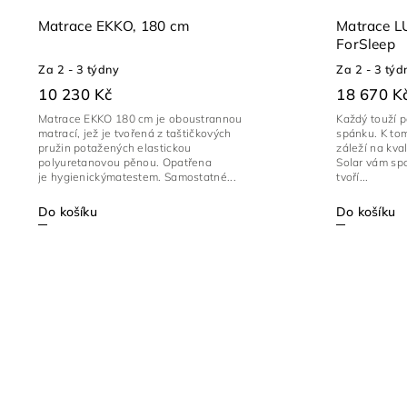
Matrace EKKO, 180 cm
Matrace L
ForSleep
Za 2 - 3 týdny
Za 2 - 3 týd
10 230 Kč
18 670 K
Matrace EKKO 180 cm je oboustrannou
Každý touží 
matrací, jež je tvořená z taštičkových
spánku. K tom
pružin potažených elastickou
záleží na kva
polyuretanovou pěnou. Opatřena
Solar vám spo
je hygienickýmatestem. Samostatné...
tvoří...
Do košíku
Do košíku