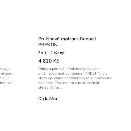
Pružinová matrace Bonnell
PRESTIN
Za 1 - 2 týdny
4 610 Kč
tavuje
Dámy a pánové, představujeme vám
eré jsou
pružinovou matraci Bonnell PRESTIN, pro
le. Je
kterou je charakteristická vysoká pružnost a
etanové
odolnost. Tato matrace je skutečným
ztělesněním...
Do košíku