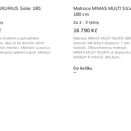
UXURIUS Solar 180,
Matrace MIMAS MULTI SIL
180 cm
ny
Za 2 - 3 týdny
č
16 790 Kč
po klidném a pohodlném
Matrace MIMAS MULTI SILVER 180 
u, aby se ho docílilo velmi
zónová. Má tedy k dispozici 7 zón
litní matraci. Matrace Luxurius
tvrdosti. Oboustrannou matrace
kojený spánek zajistí. Matraci
MIMAS MULTI SILVER se doporučuj
každých 6 měsíců, aby byla...
Do košíku