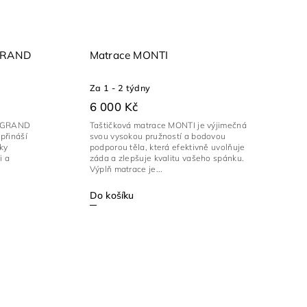
 GRAND
Matrace MONTI
Za 1 - 2 týdny
6 000 Kč
A GRAND
Taštičková matrace MONTI je výjimečná
přináší
svou vysokou pružností a bodovou
ky
podporou těla, která efektivně uvolňuje
i a
záda a zlepšuje kvalitu vašeho spánku.
Výplň matrace je...
Do košíku