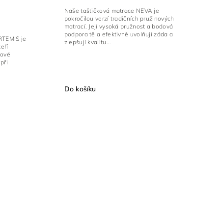
Naše taštičková matrace NEVA je
pokročilou verzí tradičních pružinových
matrací. Její vysoká pružnost a bodová
podpora těla efektivně uvolňují záda a
RTEMIS je
zlepšují kvalitu...
eří
kové
při
Do košíku