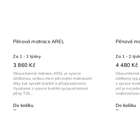
Pěnová matrace AREL
Pěnová m
Za 1 - 2 týdny
Za 1 - 2 týd
3 860 Kč
4 480 Kč
Oboustranná matrace AREL je vysoce
Oboustranná 
oblíbenou volbou mezi pěnovými matracemi
oblíbený typ 
díky své vysoké kvalitě a přizpůsobivosti.
z vysoce kval
Vyrobena z vysoce kvalitní polyuretanové
jež je na jed
pěny T25,...
sedmizónovou
Do košíku
Do košíku