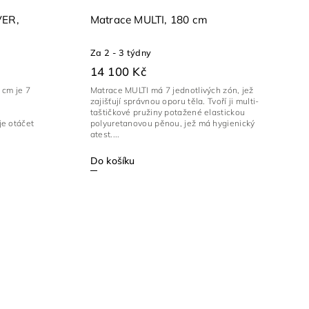
VER,
Matrace MULTI, 180 cm
Za 2 - 3 týdny
14 100 Kč
cm je 7
Matrace MULTI má 7 jednotlivých zón, jež
zajišťují správnou oporu těla. Tvoří ji multi-
taštičkové pružiny potažené elastickou
e otáčet
polyuretanovou pěnou, jež má hygienický
atest....
Do košíku