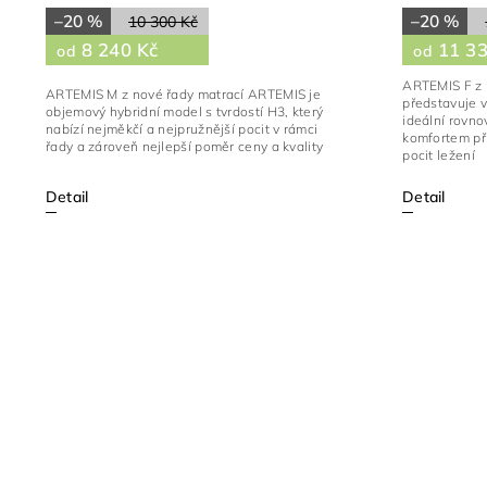
–20 %
–20 %
10 300 Kč
8 240 Kč
11 33
od
od
ARTEMIS F z 
ARTEMIS M z nové řady matrací ARTEMIS je
představuje v
objemový hybridní model s tvrdostí H3, který
ideální rovn
nabízí nejměkčí a nejpružnější pocit v rámci
komfortem při
řady a zároveň nejlepší poměr ceny a kvality
pocit ležení
Detail
Detail