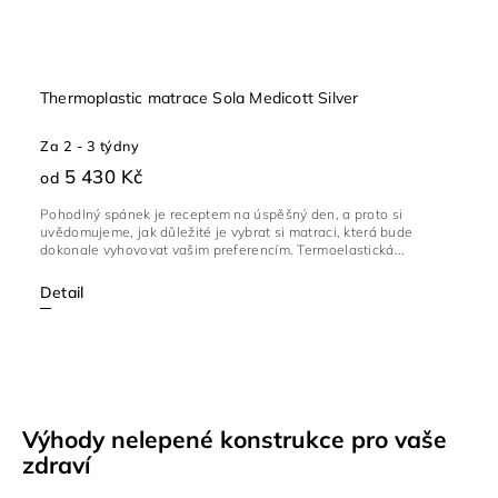
Thermoplastic matrace Sola Medicott Silver
Za 2 - 3 týdny
5 430 Kč
od
Pohodlný spánek je receptem na úspěšný den, a proto si
uvědomujeme, jak důležité je vybrat si matraci, která bude
dokonale vyhovovat vašim preferencím. Termoelastická...
Detail
Výhody nelepené konstrukce pro vaše
zdraví