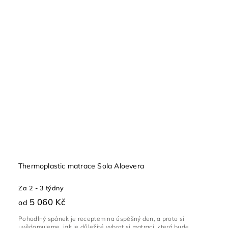
Thermoplastic matrace Sola Aloevera
Za 2 - 3 týdny
5 060 Kč
od
Pohodlný spánek je receptem na úspěšný den, a proto si
uvědomujeme, jak je důležité vybrat si matraci, která bude