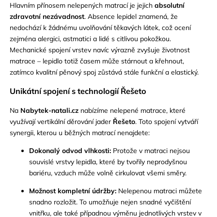
Hlavním přínosem nelepených matrací je jejich
absolutní
zdravotní nezávadnost
. Absence lepidel znamená, že
nedochází k žádnému uvolňování těkavých látek, což ocení
zejména alergici, astmatici a lidé s citlivou pokožkou.
Mechanické spojení vrstev navíc výrazně zvyšuje životnost
matrace – lepidlo totiž časem může stárnout a křehnout,
zatímco kvalitní pěnový spoj zůstává stále funkční a elastický.
Unikátní spojení s technologií Řešeto
Na
Nabytek-natali.cz
nabízíme nelepené matrace, které
využívají vertikální děrování jader
Řešeto
. Toto spojení vytváří
synergii, kterou u běžných matrací nenajdete:
Dokonalý odvod vlhkosti:
Protože v matraci nejsou
souvislé vrstvy lepidla, které by tvořily neprodyšnou
bariéru, vzduch může volně cirkulovat všemi směry.
Možnost kompletní údržby:
Nelepenou matraci můžete
snadno rozložit. To umožňuje nejen snadné vyčištění
vnitřku, ale také případnou výměnu jednotlivých vrstev v