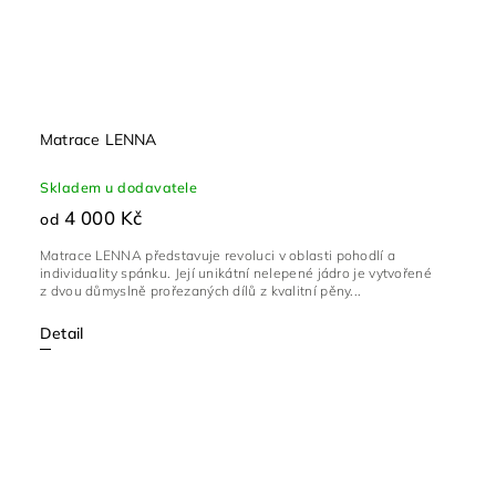
Matrace LENNA
Skladem u dodavatele
4 000 Kč
od
Matrace LENNA představuje revoluci v oblasti pohodlí a
individuality spánku. Její unikátní nelepené jádro je vytvořené
z dvou důmyslně prořezaných dílů z kvalitní pěny...
Detail