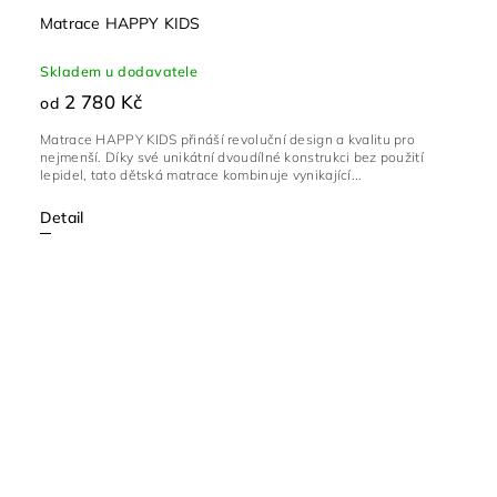
Matrace HAPPY KIDS
Skladem u dodavatele
2 780 Kč
od
Matrace HAPPY KIDS přináší revoluční design a kvalitu pro
nejmenší. Díky své unikátní dvoudílné konstrukci bez použití
lepidel, tato dětská matrace kombinuje vynikající...
Detail