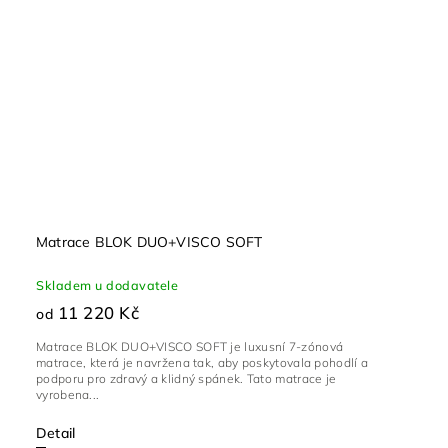
Matrace BLOK DUO+VISCO SOFT
Skladem u dodavatele
11 220 Kč
od
Matrace BLOK DUO+VISCO SOFT je luxusní 7-zónová
matrace, která je navržena tak, aby poskytovala pohodlí a
podporu pro zdravý a klidný spánek. Tato matrace je
vyrobena...
Detail