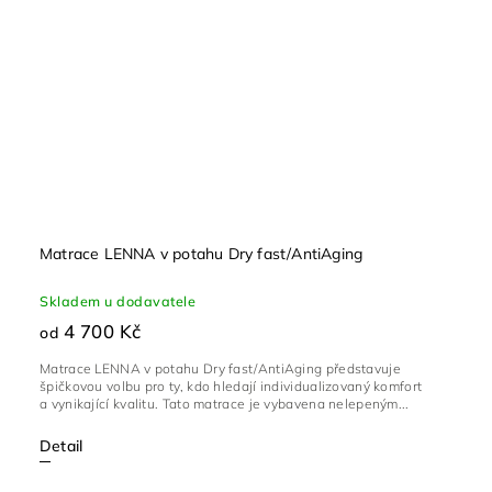
Matrace LENNA v potahu Dry fast/AntiAging
Skladem u dodavatele
4 700 Kč
od
Matrace LENNA v potahu Dry fast/AntiAging představuje
špičkovou volbu pro ty, kdo hledají individualizovaný komfort
a vynikající kvalitu. Tato matrace je vybavena nelepeným...
Detail