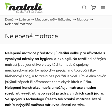
Domů
/
Ložnice
/
Matrace a rošty, lůžkoviny
/
Matrace
/
Nelepené matrace
Nelepené matrace
Nelepené matrace představují ideální volbu pro uživatele s
vysokými nároky na hygienu a ekologii.
Na rozdíl od běžných
matrací jsou jednotlivé vrstvy těchto modelů spojeny
mechanickými zámky nebo díky preciznímu tvarování (tzv.
hřebenový spoj), a to zcela bez použití lepidel. Tím je eliminován
jakýkoli zápach či přítomnost chemických látek v lůžku.
Nelepená konstrukce navíc umožňuje matrace snadno
rozebrat, vyvětrat nebo vysát prach z vnitřních částí jádra.
Ve spojení s technologií Řešeto tak vzniká matrace, která
nabízí nejvyšší možnou míru vzdušnosti na trhu.