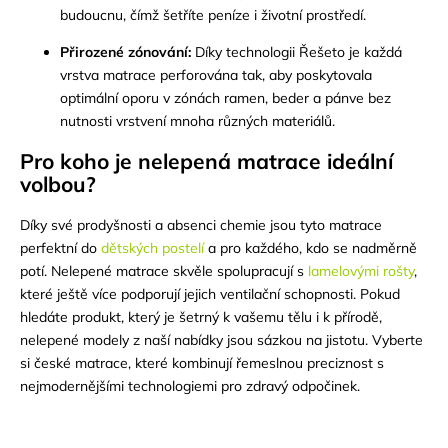
budoucnu, čímž šetříte peníze i životní prostředí.
Přirozené zónování:
Díky technologii Řešeto je každá
vrstva matrace perforována tak, aby poskytovala
optimální oporu v zónách ramen, beder a pánve bez
nutnosti vrstvení mnoha různých materiálů.
Pro koho je nelepená matrace ideální
volbou?
Díky své prodyšnosti a absenci chemie jsou tyto matrace
perfektní do
dětských postelí
a pro každého, kdo se nadměrně
potí. Nelepené matrace skvěle spolupracují s
lamelovými rošty
,
které ještě více podporují jejich ventilační schopnosti. Pokud
hledáte produkt, který je šetrný k vašemu tělu i k přírodě,
nelepené modely z naší nabídky jsou sázkou na jistotu. Vyberte
si české matrace, které kombinují řemeslnou preciznost s
nejmodernějšími technologiemi pro zdravý odpočinek.