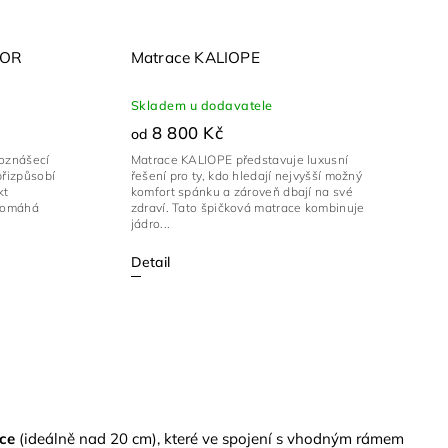
IOR
Matrace KALIOPE
Skladem u dodavatele
8 800 Kč
od
Roznášecí
Matrace KALIOPE představuje luxusní
přizpůsobí
řešení pro ty, kdo hledají nejvyšší možný
kt
komfort spánku a zároveň dbají na své
apomáhá
zdraví. Tato špičková matrace kombinuje
jádro...
Detail
ce
(ideálně nad 20 cm), které ve spojení s vhodným rámem