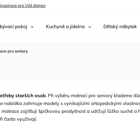
 inspirace pro Váš domov
bývací pokoj
Kuchyně a jídelna
Dětský nábytek
ace pro seniory
potřeby starších osob
. Při výběru matrací pro seniory klademe d
nabídka zahrnuje modely s vynikajícími ortopedickými vlastnostm
to matrace zajišťují špičkovou prodyšnost a udržují lůžko suché a
ři často využívají.