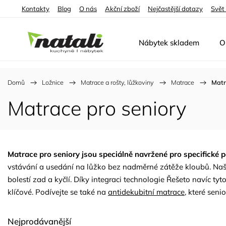
Kontakty
Blog
O nás
Akční zboží
Nejčastější dotazy
Svět
Nábytek skladem
O
Domů
/
Ložnice
/
Matrace a rošty, lůžkoviny
/
Matrace
/
Matr
Matrace pro seniory
Matrace pro seniory jsou speciálně navržené pro specifické 
vstávání a usedání na lůžko bez nadměrné zátěže kloubů. Naše 
bolestí zad a kyčlí. Díky integraci technologie Řešeto navíc ty
klíčové. Podívejte se také na
antidekubitní matrace
, které senio
Nejprodávanější