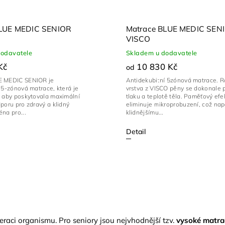
BLUE MEDIC SENIOR
Matrace BLUE MEDIC SEN
VISCO
dodavatele
Skladem u dodavatele
Kč
10 830 Kč
od
E MEDIC SENIOR je
Antidekubitní 5zónová matrace. 
 5-zónová matrace, která je
vrstva z VISCO pěny se dokonale 
, aby poskytovala maximální
tlaku a teplotě těla. Paměťový efe
poru pro zdravý a klidný
eliminuje mikroprobuzení, což n
na pro...
klidnějšímu...
Detail
raci organismu. Pro seniory jsou nejvhodnější tzv.
vysoké matra