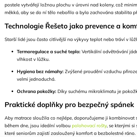
postele vytvářejí ložnou plochu v úrovni nad koleny, což mini
měkká, aby se do ní tělo nebořilo a byla zachována stabilita při 
Technologie Řešeto jako prevence a kom
Starší lidé jsou často citlivější na výkyvy teplot nebo tráví v
Termoregulace a suché teplo:
Vertikální odvětrávání jád
vlhkost v lůžku.
Hygiena bez námahy:
Zvýšené proudění vzduchu přirozeně
velmi jednoduchá.
Ochrana pokožky:
Díky suchému mikroklimatu je pokožka
Praktické doplňky pro bezpečný spánek
Aby matrace sloužila co nejlépe, doporučujeme ji kombinovat 
během dne, jsou ideální volbou
polohovací rošty
, se kterými 
které seniorům zajistí zasloužený komfort a bezbolestné ráno.