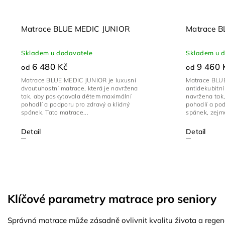
Matrace BLUE MEDIC JUNIOR
Matrace 
Skladem u dodavatele
Skladem u 
6 480 Kč
9 460 
od
od
Matrace BLUE MEDIC JUNIOR je luxusní
Matrace BLU
dvoutuhostní matrace, která je navržena
antidekubitní
tak, aby poskytovala dětem maximální
navržena tak
pohodlí a podporu pro zdravý a klidný
pohodlí a pod
spánek. Tato matrace...
spánek, zejmé
Detail
Detail
Klíčové parametry matrace pro seniory
Správná matrace může zásadně ovlivnit kvalitu života a regene