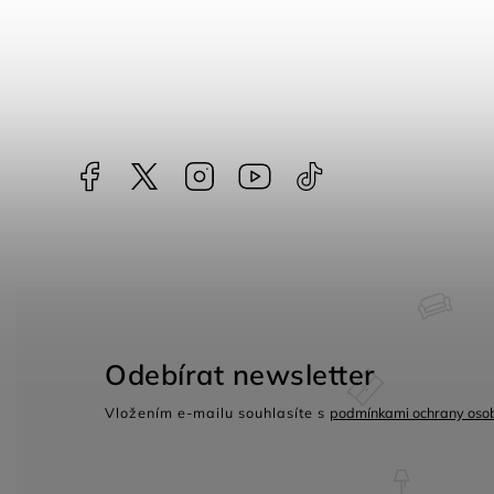
Facebook
NataliNabytek
Instagram
YouTube
@nabytek.natali
Odebírat newsletter
Vložením e-mailu souhlasíte s
podmínkami ochrany osob