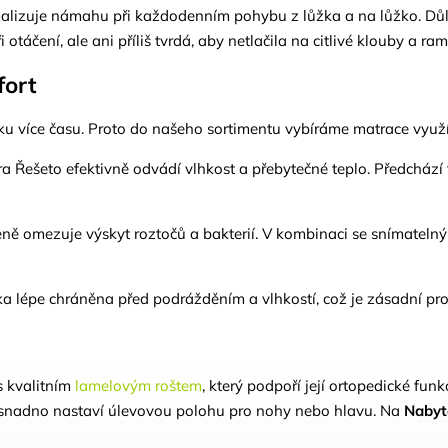
malizuje námahu při každodenním pohybu z lůžka a na lůžko. Důlež
otáčení, ale ani příliš tvrdá, aby netlačila na citlivé klouby a ra
fort
 lůžku více času. Proto do našeho sortimentu vybíráme matrace využ
ra Řešeto efektivně odvádí vlhkost a přebytečné teplo. Předchází
 omezuje výskyt roztočů a bakterií. V kombinaci se snímatelnými
 lépe chráněna před podrážděním a vlhkostí, což je zásadní pro 
s kvalitním
lamelovým roštem
, který podpoří její ortopedické funkc
si snadno nastaví úlevovou polohu pro nohy nebo hlavu. Na
Nabyt