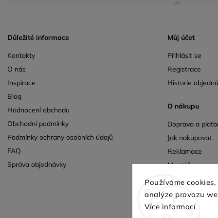
Důležité informace
Můj účet
Kontakty
Přihlásit se
O nás
Registrace
Inspirace
Historie objedn
Blog
O nákupu
Hodnocení obchodu
Obchodní podmínky
Doprava a platb
Podmínky ochrany osobních údajů
Jak nakupovat
FAQ
Reklamace
Správa objednávky
Montáž
Výnos
Používáme cookies,
analýze provozu web
Více informací