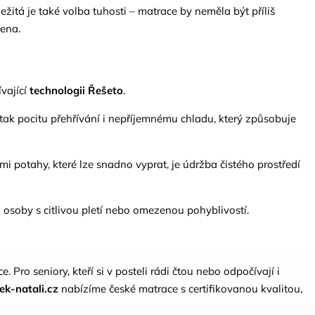
itá je také volba tuhosti – matrace by neměla být příliš
mena.
ívající
technologii Řešeto
.
 tak pocitu přehřívání i nepříjemnému chladu, který způsobuje
 potahy, které lze snadno vyprat, je údržba čistého prostředí
osoby s citlivou pletí nebo omezenou pohyblivostí.
e. Pro seniory, kteří si v posteli rádi čtou nebo odpočívají i
ek-natali.cz
nabízíme české matrace s certifikovanou kvalitou,