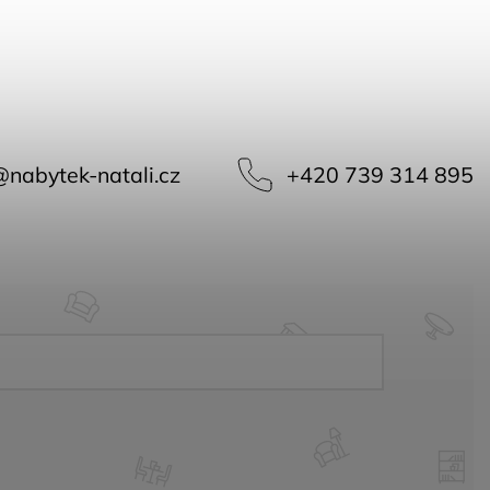
@
nabytek-natali.cz
+420 739 314 895