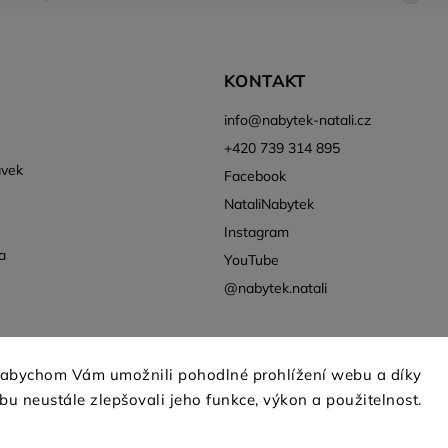
KONTAKT
info
@
nabytek-natali.cz
+420 739 314 895
ávek
Facebook
NataliNabytek
Instagram
a
YouTube
@nabytek.natali
 abychom Vám umožnili pohodlné prohlížení webu a díky
u neustále zlepšovali jeho funkce, výkon a použitelnost.