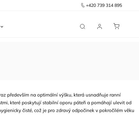
+420 739 314 895
Ložnice
Kancelář
Předsíň
Domov
ůraz především na optimální výšku, která usnadňuje ranní
i, které poskytují stabilní oporu páteři a pomáhají ulevit od
 hygienicky čisté, což je pro zdravý odpočinek v pokročilém věku