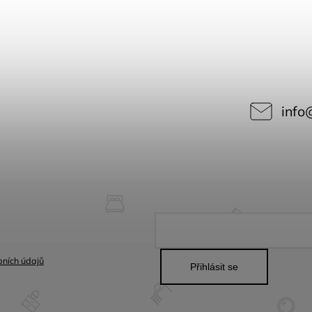
info
ních údajů
Přihlásit se