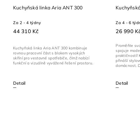
Kuchyňská linka Aria ANT 300
Kuchyňská 
Za 2 - 4 týdny
Za 4 - 6 týd
44 310 Kč
26 990 K
Proměňte svou
Kuchyňská linka Aria ANT 300 kombinuje
spojuje mode
rovnou pracovní část s blokem vysokých
praktičností!
skříní pro vestavné spotřebiče, čímž nabízí
přináší stylo
funkční a vizuálně vyvážené řešení prostoru.
domácnost. De
Detail
Detail