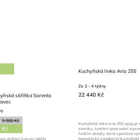
Kuchyňská linka Aria 255
Za 2 - 4 týdny
22 440 Kč
hyňská skříňka Sorento
tavec
ny
9 980 Kč
Kuchyňská linka Aria 255 spojuje
 Kč
estetiku, kvalitní zpracování a pr
funkční detaily, které společně vyt
harmonický a praktický kuchyňský 
ská skříňka Sorento N60N