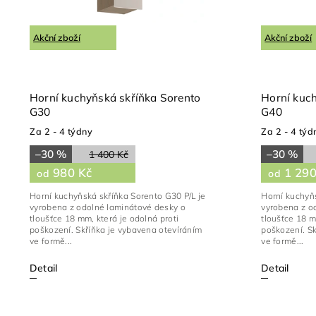
Akční zboží
Akční zboží
Horní kuchyňská skříňka Sorento
Horní kuc
G30
G40
Za 2 - 4 týdny
Za 2 - 4 týd
–30 %
–30 %
1 400 Kč
980 Kč
1 290
od
od
Horní kuchyňská skříňka Sorento G30 P/L je
Horní kuchyňs
vyrobena z odolné laminátové desky o
vyrobena z o
tloušťce 18 mm, která je odolná proti
tloušťce 18 m
poškození. Skříňka je vybavena otevíráním
poškození. Sk
ve formě...
ve formě...
Detail
Detail