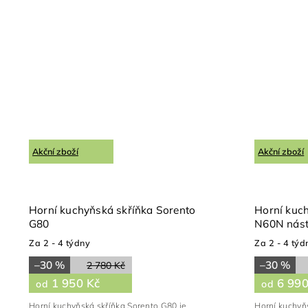
Akční zboží
Akční zboží
Horní kuchyňská skříňka Sorento
Horní kuc
G80
N60N nás
Za 2 - 4 týdny
Za 2 - 4 týd
–30 %
–30 %
2 780 Kč
1 950 Kč
6 990
od
od
Horní kuchyňská skříňka Sorento G80 je
Horní kuchyň