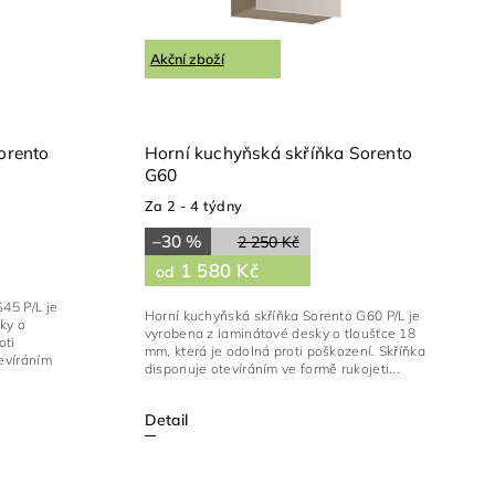
Akční zboží
orento
Horní kuchyňská skříňka Sorento
G60
Za 2 - 4 týdny
–30 %
2 250 Kč
1 580 Kč
od
45 P/L je
Horní kuchyňská skříňka Sorento G60 P/L je
ky o
vyrobena z laminátové desky o tloušťce 18
oti
mm, která je odolná proti poškození. Skříňka
evíráním
disponuje otevíráním ve formě rukojeti...
Detail