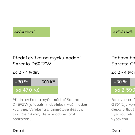
Akční zboží
Akční zboží
Přední dvířka na myčku nádobí
Rohová ho
Sorento D60FZW
Sorento 
Za 2 - 4 týdny
Za 2 - 4 týd
–30 %
–30 %
680 Kč
470 Kč
2 590
od
od
Přední dvířka na myčku nádobí Sorento
Rohová horní
D45FZW je ideálním doplňkem vaší moderní
G60N2 je vyro
kuchyně. Vyrobena z laminátové desky o
desky o tlouš
tloušťce 18 mm, která je odolná proti
vysokou odoln
poškození,...
vybavena...
Detail
Detail