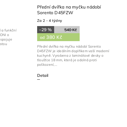
Přední dvířka na myčku nádobí
Sorento D45FZW
Za 2 - 4 týdny
–29 %
540 Kč
 a funkční
TONI o
380 Kč
od
 spojuje
istou
Přední dvířka na myčku nádobí Sorento
D45FZW je ideálním doplňkem vaší moderní
kuchyně. Vyrobena z laminátové desky o
tloušťce 18 mm, která je odolná proti
poškození,...
Detail