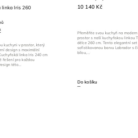
10 140 Kč
linka Iris 260
nů
č
Přeměňte svou kuchyň na moderní
prostor s naší kuchyňskou linkou 
délce 260 cm. Tento elegantní set
 kuchyni v prostor, který
sofistikovanou barvu Labrador s č
rní design s maximální
bílou,...
 Kuchyňská linka Iris 240 cm
vé řešení pro každou
sign této...
Do košíku