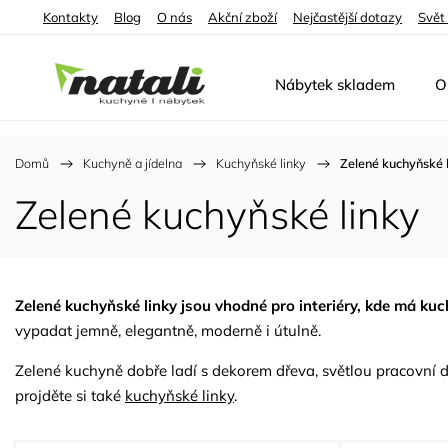
Kontakty
Blog
O nás
Akční zboží
Nejčastější dotazy
Svět
Nábytek skladem
O
Domů
/
Kuchyně a jídelna
/
Kuchyňské linky
/
Zelené kuchyňské 
Zelené kuchyňské linky
Zelené kuchyňské linky jsou vhodné pro interiéry, kde má ku
vypadat jemně, elegantně, moderně i útulně.
Zelené kuchyně dobře ladí s dekorem dřeva, světlou pracovní de
projděte si také
kuchyňské linky
.