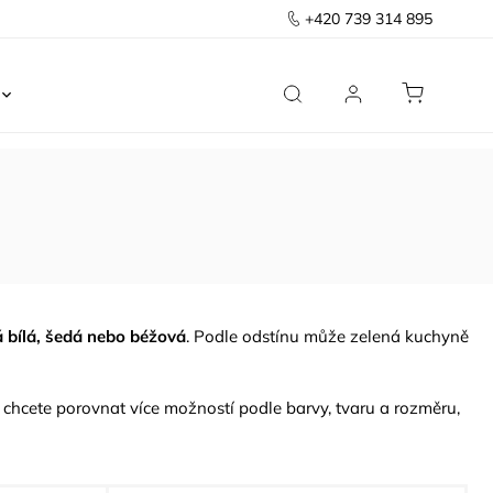
+420 739 314 895
Ložnice
Kancelář
Předsíň
Domov
á bílá, šedá nebo béžová
. Podle odstínu může zelená kuchyně
i chcete porovnat více možností podle barvy, tvaru a rozměru,