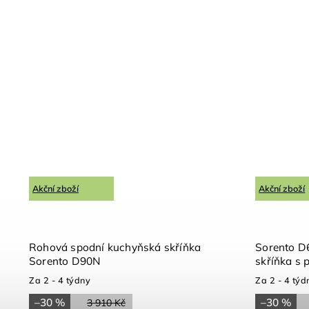
Akční zboží
Akční zboží
Rohová spodní kuchyňská skříňka
Sorento D
Sorento D90N
skříňka s 
Za 2 - 4 týdny
Za 2 - 4 týd
–30 %
–30 %
3 910 Kč