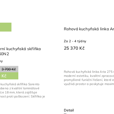
Rohová kuchyňská linka Ar
Za 2 - 4 týdny
25 370 Kč
rní kuchyňská skříňka
G60N2
ny
3 700 Kč
Rohová kuchyňská linka Aria 275 
 Kč
moderní estetiku, kvalitní zpracov
promyšlené funkční řešení, které 
využívá prostor a poskytuje maximá
 kuchyňská skříňka Sorento
bena z kvalitní laminátové
ťce 18 mm, která zajišťuje
ost proti poškození. Skříňka je
Detail