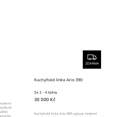
ZDARMA
Kuchyňská linka Aria 390
Za 2 - 4 týdny
30 000 Kč
 moderní
omyšlené
vářejí
Kuchyňská linka Aria 390 spojuje moderní
prostor.