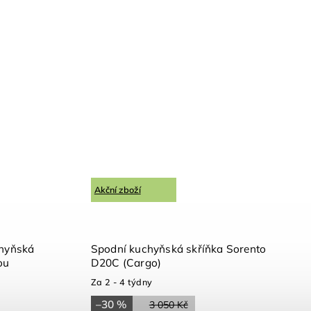
Akční zboží
chyňská
Spodní kuchyňská skříňka Sorento
ou
D20C (Cargo)
Za 2 - 4 týdny
–30 %
3 050 Kč