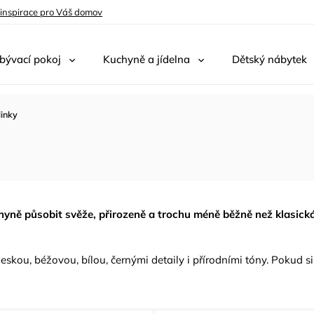
 inspirace pro Váš domov
bývací pokoj
Kuchyně a jídelna
Dětský nábytek
linky
chyně působit svěže, přirozeně a trochu méně běžně než klasick
skou, béžovou, bílou, černými detaily i přírodními tóny. Pokud s