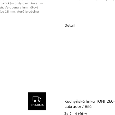
praktickým a stylovým řešením
hyň. Vyrobena z laminátové
ťce 18 mm, která je odolná
Detail
Kuchyňská linka TONI 260
ZDARMA
Labrador / Bílá
Za 2 - 4 týdny