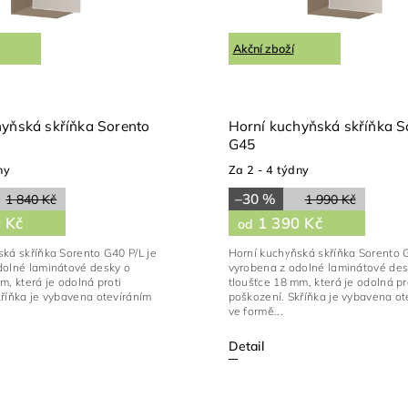
Akční zboží
hyňská skříňka Sorento
Horní kuchyňská skříňka S
G45
ny
Za 2 - 4 týdny
–30 %
1 840 Kč
1 990 Kč
 Kč
1 390 Kč
od
ká skříňka Sorento G40 P/L je
Horní kuchyňská skříňka Sorento G
dolné laminátové desky o
vyrobena z odolné laminátové des
m, která je odolná proti
tloušťce 18 mm, která je odolná pr
říňka je vybavena otevíráním
poškození. Skříňka je vybavena ot
ve formě...
Detail