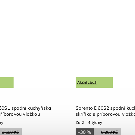
Akční zboží
60S1 spodní kuchyňská
Sorento D60S2 spodní ku
příborovou vložkou
skříňka s příborovou vložk
ny
Za 2 - 4 týdny
–30 %
3 680 Kč
6 260 Kč