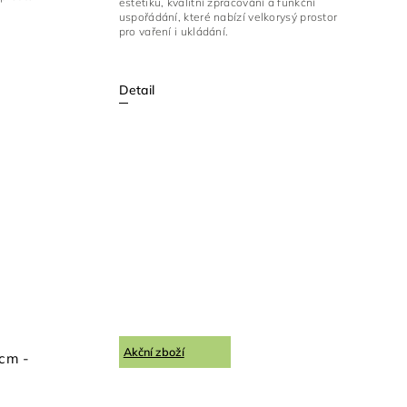
estetiku, kvalitní zpracování a funkční
uspořádání, které nabízí velkorysý prostor
pro vaření i ukládání.
Detail
Akční zboží
 cm -