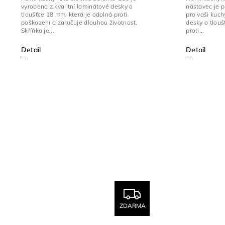
vyrobena z kvalitní laminátové desky o
nástavec je 
tloušťce 18 mm, která je odolná proti
pro vaši kuc
poškození a zaručuje dlouhou životnost.
desky o tlouš
Skříňka je...
proti...
Detail
Detail
ZDARMA