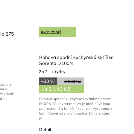
Akční zboží
ia 275
Rohová spodní kuchyňská skříňka
Sorento D100N
Za 2 - 4 týdny
–30 %
3 060 Kč
spojuje
2 140 Kč
ání a
od
efektivně
lní...
Rohová spodní kuchyňská skříňka Sorento
D100N P/L rovná rohová je ideální volbou
pro moderní a funkční kuchyni. Vyrobena z
laminátové desky o tloušťce 18 mm, která
je...
Detail