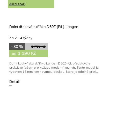
Akční zboží
Dolní dřezová skříňka D60Z (P/L) Langen
Za 2 - 4 týdny
–30 %
1 700 Kč
1 190 Kč
od
Dolní kuchyňská skříňka Langen D60Z-P/L představuje
praktické řešení pro každou moderní kuchyň. Tento model je
vybaven 15 mm laminovanou deskou, která je odolná proti...
Detail