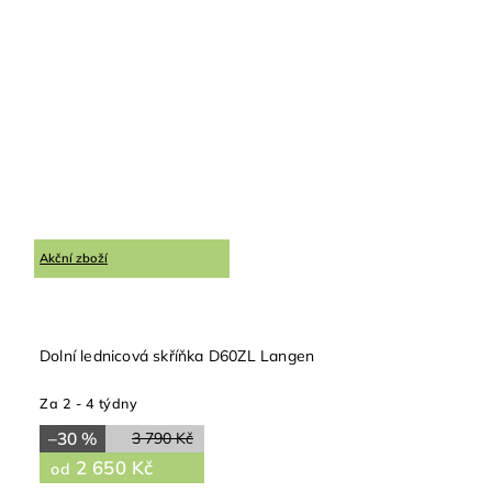
Akční zboží
Dolní lednicová skříňka D60ZL Langen
Za 2 - 4 týdny
–30 %
3 790 Kč
2 650 Kč
od