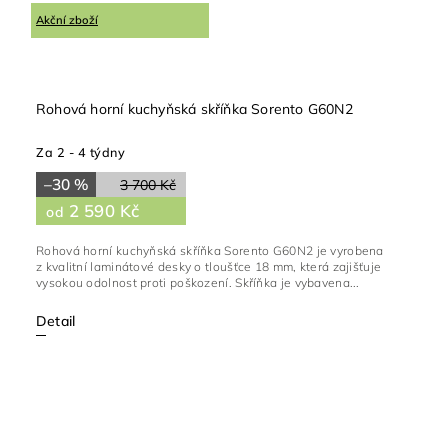
Akční zboží
Rohová horní kuchyňská skříňka Sorento G60N2
Za 2 - 4 týdny
–30 %
3 700 Kč
2 590 Kč
od
Rohová horní kuchyňská skříňka Sorento G60N2 je vyrobena
z kvalitní laminátové desky o tloušťce 18 mm, která zajišťuje
vysokou odolnost proti poškození. Skříňka je vybavena...
Detail