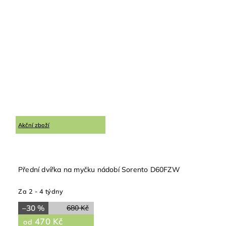
Akční zboží
Přední dvířka na myčku nádobí Sorento D60FZW
Za 2 - 4 týdny
–30 %
680 Kč
470 Kč
od