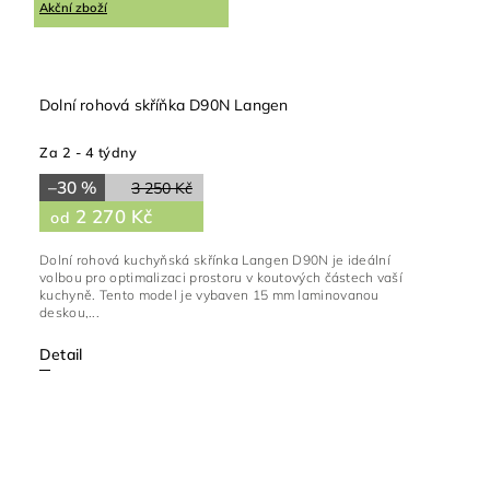
Akční zboží
Dolní rohová skříňka D90N Langen
Za 2 - 4 týdny
–30 %
3 250 Kč
2 270 Kč
od
Dolní rohová kuchyňská skřínka Langen D90N je ideální
volbou pro optimalizaci prostoru v koutových částech vaší
kuchyně. Tento model je vybaven 15 mm laminovanou
deskou,...
Detail