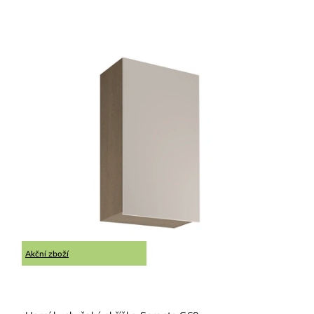
Nejlevnější
Nejdražší
Nejprodávanější
Abecedně
Akční zboží