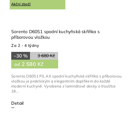
Akční zboží
Sorento D60S1 spodní kuchyňská skříňka s
příborovou vložkou
Za 2 - 4 týdny
–30 %
3 680 Kč
2 580 Kč
od
Sorento D60S1 P/L AX spodní kuchyňská skříňka s příborovou
vložkou je praktickým a elegantním doplňkem do každé
moderní kuchyně. Vyrobena z laminátové desky o tloušťce
18...
Detail