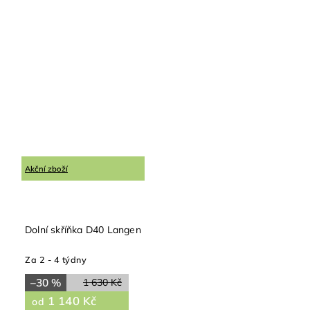
Akční zboží
Dolní skříňka D40 Langen
Za 2 - 4 týdny
–30 %
1 630 Kč
1 140 Kč
od