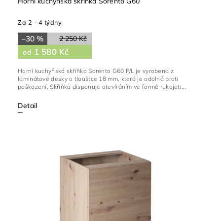
Horní kuchyňská skříňka Sorento G60
Za 2 - 4 týdny
–30 %
2 250 Kč
1 580 Kč
od
Horní kuchyňská skříňka Sorento G60 P/L je vyrobena z
laminátové desky o tloušťce 18 mm, která je odolná proti
poškození. Skříňka disponuje otevíráním ve formě rukojeti...
Detail