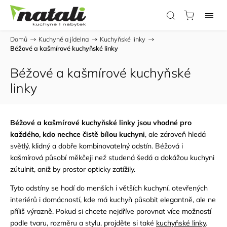
Domů
/
Kuchyně a jídelna
/
Kuchyňské linky
/
Béžové a kašmírové kuchyňské linky
Béžové a kašmírové kuchyňské
linky
Béžové a kašmírové kuchyňské linky jsou vhodné pro
každého, kdo nechce čistě bílou kuchyni
, ale zároveň hledá
světlý, klidný a dobře kombinovatelný odstín. Béžová i
kašmírová působí měkčeji než studená šedá a dokážou kuchyni
zútulnit, aniž by prostor opticky zatížily.
Tyto odstíny se hodí do menších i větších kuchyní, otevřených
interiérů i domácností, kde má kuchyň působit elegantně, ale ne
příliš výrazně. Pokud si chcete nejdříve porovnat více možností
podle tvaru, rozměru a stylu, projděte si také
kuchyňské linky
.