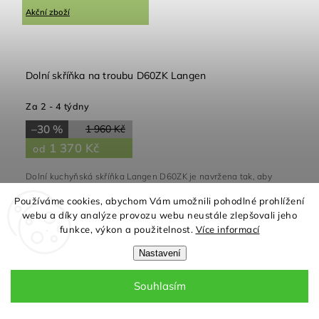
Akční zboží
Dolní skříňka na troubu D60ZK Langen
Za 2 - 4 týdny
–30 %
1 960 Kč
1 370 Kč
od
Dolní kuchyňská skříňka Langen D60ZK je navržena tak, aby
poskytovala komfortní a esteticky příjemné uspořádání pro
integrování trouby do vaší kuchyně. Skříňka je vybavena...
Používáme cookies, abychom Vám umožnili pohodlné prohlížení
webu a díky analýze provozu webu neustále zlepšovali jeho
Detail
funkce, výkon a použitelnost.
Více informací
Nastavení
Souhlasím