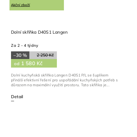
Akční zboží
Dolní skříňka D40S1 Langen
Za 2 - 4 týdny
–30 %
2 250 Kč
1 580 Kč
od
Dolní kuchyňská skříňka Langen D40S1 P/L se šuplíkem
přináší efektivní řešení pro uspořádání kuchyňských potřeb s
důrazem na maximální využití prostoru. Tato skříňka je...
Detail