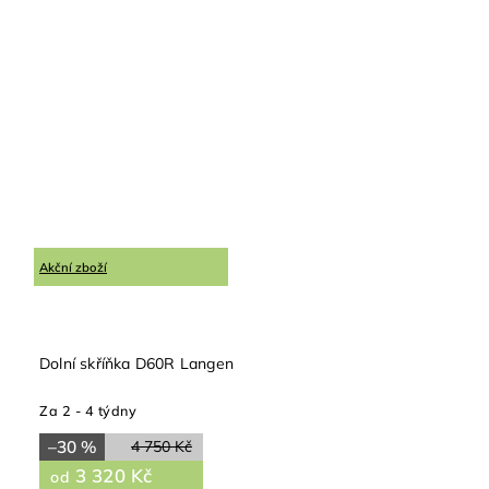
Akční zboží
Dolní skříňka D60R Langen
Za 2 - 4 týdny
–30 %
4 750 Kč
3 320 Kč
od