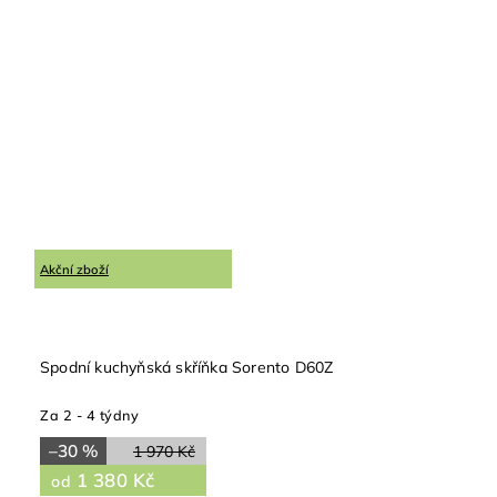
Akční zboží
Spodní kuchyňská skříňka Sorento D60Z
Za 2 - 4 týdny
–30 %
1 970 Kč
1 380 Kč
od