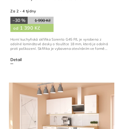
Za 2 - 4 týdny
–30 %
1 990 Kč
1 390 Kč
od
Horní kuchyňská skříňka Sorento G45 P/L je vyrobena z
odolné laminátové desky o tloušťce 18 mm, která je odolná
proti poškození. Skříňka je vybavena otevíráním ve formě...
Detail