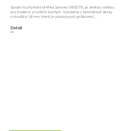
Spodní kuchyňská skříňka Sorento D60Z P/L je skvělou volbou
pro moderní a funkční kuchyni. Vyrobena z laminátové desky
o tloušťce 18 mm, která je odolná proti poškození,...
Detail