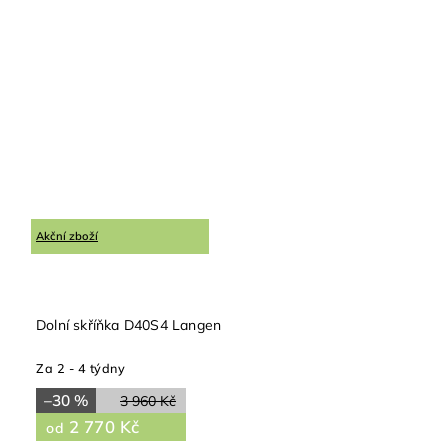
Akční zboží
Dolní skříňka D40S4 Langen
Za 2 - 4 týdny
–30 %
3 960 Kč
2 770 Kč
od