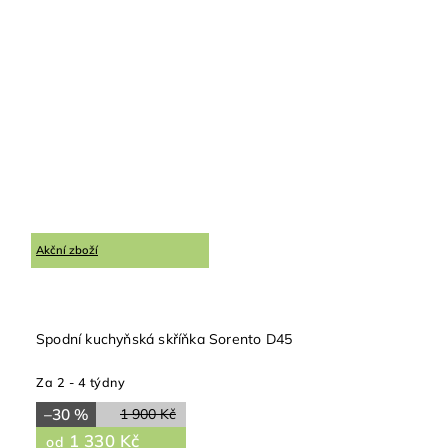
Akční zboží
Spodní kuchyňská skříňka Sorento D45
Za 2 - 4 týdny
–30 %
1 900 Kč
1 330 Kč
od