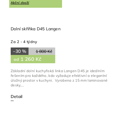
Akční zboží
Dolní skříňka D45 Langen
Za 2 - 4 týdny
–30 %
1 800 Kč
1 260 Kč
od
Základní dolní kuchyňská linka Langen D45 je ideálním
řešením pro každého, kdo vyžaduje efektivní a elegantní
úložný prostor v kuchyni. Vyrobena z 15 mm laminované
desky,...
Detail