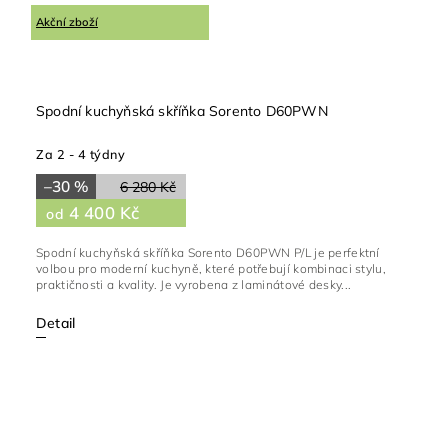
Akční zboží
Spodní kuchyňská skříňka Sorento D60PWN
Za 2 - 4 týdny
–30 %
6 280 Kč
4 400 Kč
od
Spodní kuchyňská skříňka Sorento D60PWN P/L je perfektní
volbou pro moderní kuchyně, které potřebují kombinaci stylu,
praktičnosti a kvality. Je vyrobena z laminátové desky...
Detail