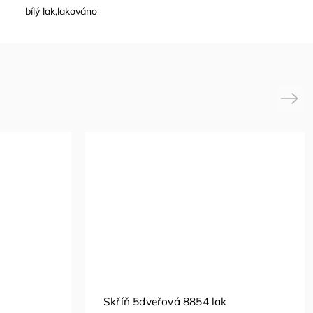
bílý lak,lakováno
Next
Skříň 5dveřová 8854 lak