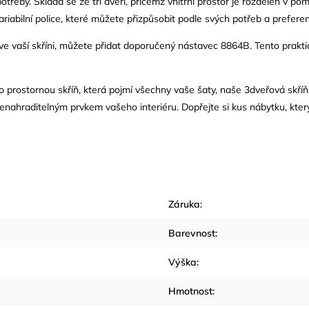
řeby. Skládá se ze tří dveří, přičemž vnitřní prostor je rozdělen v pom
ariabilní police, které můžete přizpůsobit podle svých potřeb a preferen
u ve vaší skříni, můžete přidat doporučený nástavec 8864B. Tento prak
o prostornou skříň, která pojmí všechny vaše šaty, naše 3dveřová skříň 
enahraditelným prvkem vašeho interiéru. Dopřejte si kus nábytku, kte
Záruka
:
Barevnost
:
Výška
:
Hmotnost
: