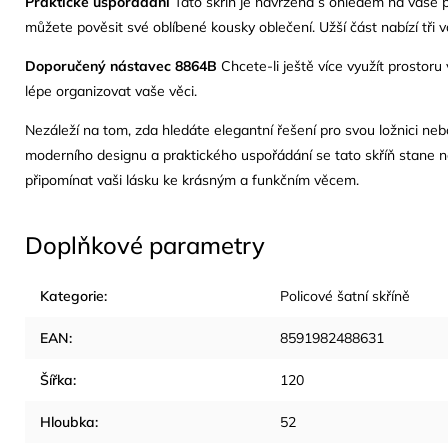
Praktické uspořádání
Tato skříň je navržena s ohledem na vaše pot
můžete pověsit své oblíbené kousky oblečení. Užší část nabízí tři v
Doporučený nástavec 8864B
Chcete-li ještě více využít prostor
lépe organizovat vaše věci.
Nezáleží na tom, zda hledáte elegantní řešení pro svou ložnici neb
moderního designu a praktického uspořádání se tato skříň stane n
připomínat vaši lásku ke krásným a funkčním věcem.
Doplňkové parametry
Kategorie
:
Policové šatní skříně
EAN
:
8591982488631
Šířka
:
120
Hloubka
:
52