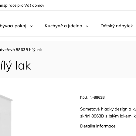
 inspirace pro Váš domov
bývací pokoj
Kuchyně a jídelna
Dětský nábytek
3dveřová 8863B bílý lak
lý lak
Kód:
IN-8863B
Sametově hladký design a kva
skříni 8863B s bílým lakem, 
Detailní informace