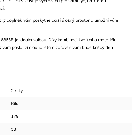
ěru 2:1. Širší část je vyhrazena pro
šatní tyč
, na kterou
cí.
tický doplněk vám poskytne další úložný prostor a umožní vám
8863B je ideální volbou. Díky kombinaci kvalitního materiálu,
rý vám poslouží dlouhá léta a zároveň vám bude každý den
2 roky
Bílá
178
53