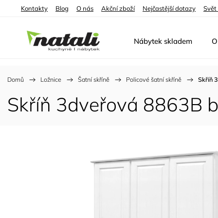
Kontakty
Blog
O nás
Akční zboží
Nejčastější dotazy
Svět
Nábytek skladem
O
Domů
/
Ložnice
/
Šatní skříně
/
Policové šatní skříně
/
Skříň 
Skříň 3dveřová 8863B bí