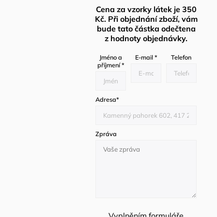
Cena za vzorky látek je 350
Kč. Při objednání zboží, vám
bude tato částka odečtena
z hodnoty objednávky.
Jméno a
E-mail
*
Telefon
příjmení
*
Adresa
*
Zpráva
Vyplněním formuláře