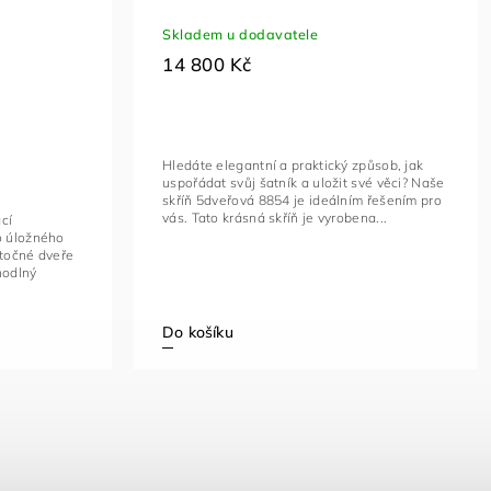
Skladem u dodavatele
14 800 Kč
Hledáte elegantní a praktický způsob, jak
uspořádat svůj šatník a uložit své věci? Naše
skříň 5dveřová 8854 je ideálním řešením pro
vás. Tato krásná skříň je vyrobena...
cí
o úložného
točné dveře
hodlný
Do košíku