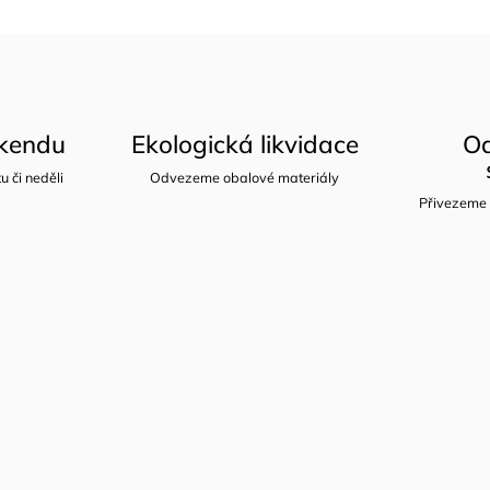
íkendu
Ekologická likvidace
Od
u či neděli
Odvezeme obalové materiály
Přivezeme 