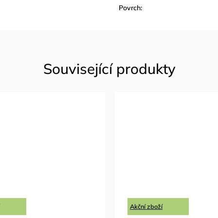
Povrch
:
Akční zboží