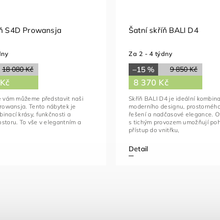
íň S4D Prowansja
Šatní skříň BALI D4
dny
Za 2 - 4 týdny
–15 %
18 080 Kč
9 850 Kč
 Kč
8 370 Kč
že vám můžeme představit naši
Skříň BALI D4 je ideální kombina
Prowansja. Tento nábytek je
moderního designu, prostornéh
inací krásy, funkčnosti a
řešení a nadčasové elegance. O
storu. To vše v elegantním a
s tichým provozem umožňují po
.
přístup do vnitřku,
Detail