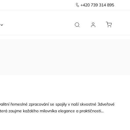
+420 739 314 895
Ložnice
Kancelář
Předsíň
Domov
litní řemeslné zpracování se spojily v naší skvostné 3dveřové
která zaujme každého milovníka elegance a praktičnosti...