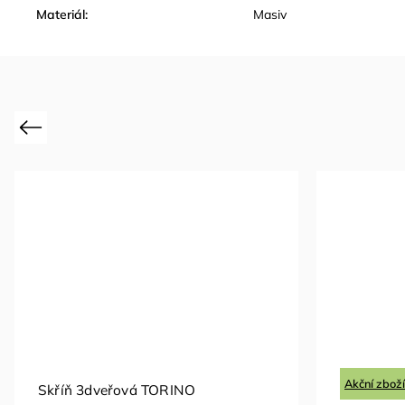
Materiál
:
Masiv
Previous
Akční zboží
Skříň 3dveřová TORINO