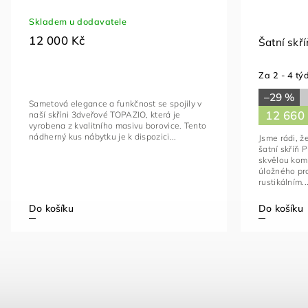
Skladem u dodavatele
12 000 Kč
Šatní skř
Za 2 - 4 tý
–29 %
Sametová elegance a funkčnost se spojily v
12 660
naší skříni 3dveřové TOPAZIO, která je
vyrobena z kvalitního masivu borovice. Tento
nádherný kus nábytku je k dispozici...
Jsme rádi, 
šatní skříň 
skvělou komb
úložného pro
rustikálním..
Do košíku
Do košíku