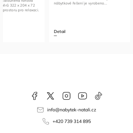
nábytkové řešení je vyrobeno...
kovovými če
Detail
Detail
Facebook
NataliNabytek
Instagram
YouTube
@nabytek.natal
info
@
nabytek-natali.cz
+420 739 314 895