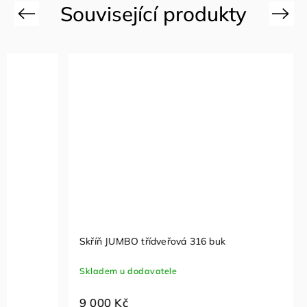
Previous
Next
Akční zboží
Skříň JUMBO třídveřová 316 buk
Skladem u dodavatele
Šatní skř
9 000 Kč