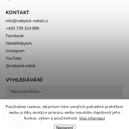
KONTAKT
info
@
nabytek-natali.cz
+420 739 314 895
Facebook
NataliNabytek
Instagram
YouTube
@nabytek.natali
VYHLEDÁVÁNÍ
Hledat
Používáme cookies, abychom Vám umožnili pohodlné prohlížení
webu a díky analýze provozu webu neustále zlepšovali jeho
funkce, výkon a použitelnost.
Více informací
Nastavení