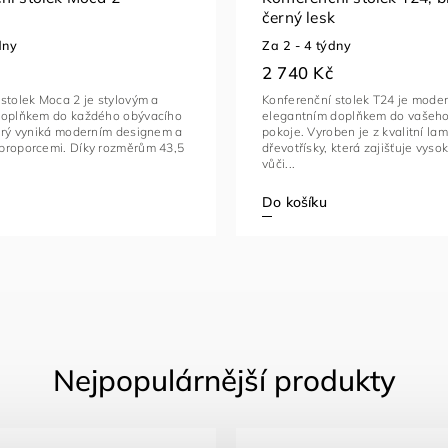
černý lesk
dny
Za 2 - 4 týdny
2 740 Kč
stolek Moca 2 je stylovým a
Konferenční stolek T24 je mode
doplňkem do každého obývacího
elegantním doplňkem do vašeho
terý vyniká moderním designem a
pokoje. Vyroben je z kvalitní la
proporcemi. Díky rozměrům 43,5
dřevotřísky, která zajišťuje vys
vůči...
Do košíku