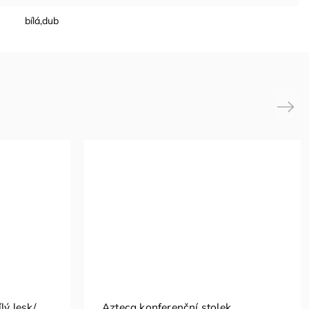
bílá,dub
Next
lý lesk/
Azteca konferenční stolek