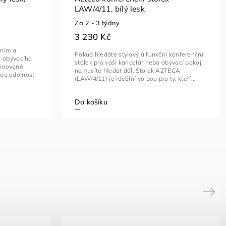
LAW/4/11, bílý lesk
Za 2 - 3 týdny
3 230 Kč
rním a
Pokud hledáte stylový a funkční konferenční
 obývacího
stolek pro vaši kancelář nebo obývací pokoj,
minované
nemusíte hledat dál. Stolek AZTECA
okou odolnost
(LAW/4/11) je ideální volbou pro ty, kteří...
Do košíku
Next