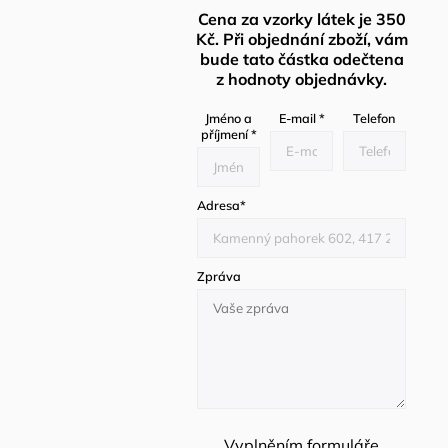
Cena za vzorky látek je 350
Kč. Při objednání zboží, vám
bude tato částka odečtena
z hodnoty objednávky.
Jméno a
E-mail
*
Telefon
příjmení
*
Adresa
*
Zpráva
Vyplněním formuláře