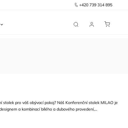
+420 739 314 895
Ložnice
Kancelář
Předsíň
Domov
í stolek pro váš obývací pokoj? Náš Konferenční stolek MILAO je
 designem a kombinací bílého a dubového provedení,...