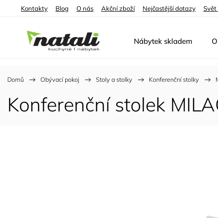
Kontakty
Blog
O nás
Akční zboží
Nejčastější dotazy
Svět
Nábytek skladem
O
Domů
/
Obývací pokoj
/
Stoly a stolky
/
Konferenční stolky
/
Konferenční stolek MILA