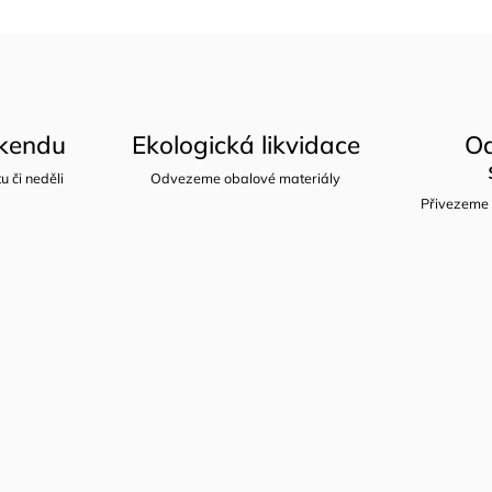
íkendu
Ekologická likvidace
Od
u či neděli
Odvezeme obalové materiály
Přivezeme 