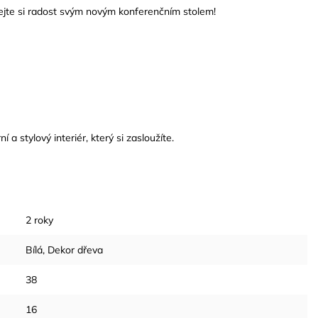
ejte si radost svým novým konferenčním stolem!
 stylový interiér, který si zasloužíte.
2 roky
Bílá
,
Dekor dřeva
38
16