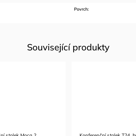
Povrch
:
ní stolek Moca 2
Konferenční stolek T24, bí