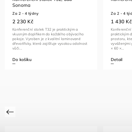
Sonoma
Za 2 - 4 týdny
Za 2 - 4 tý
2 230 Kč
1 430 Kč
Konferenční stolek T32 je praktickým a
Konferenční 
vkusným doplňkem do každého obývacího
praktickým 
pokoje. Vyroben je z kvalitní laminované
prostoru, k
dřevotřísky, která zajišťuje vysokou odolnost
vyváženými 
vůči...
× 60 ×...
Do košíku
Detail
Previous