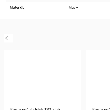
Materiál
:
Masiv
Previous
Konferenční stolek T32, dub
Konferenč