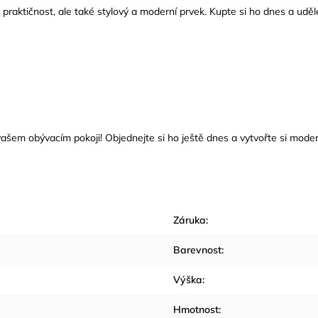
ktičnost, ale také stylový a moderní prvek. Kupte si ho dnes a uděl
m obývacím pokoji! Objednejte si ho ještě dnes a vytvořte si moderní a
Záruka
:
Barevnost
:
Výška
:
Hmotnost
: