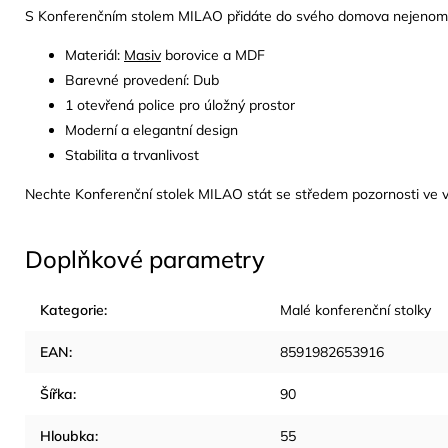
S Konferenčním stolem MILAO přidáte do svého domova nejenom pra
Materiál:
Masiv
borovice a MDF
Barevné provedení: Dub
1 otevřená police pro úložný prostor
Moderní a elegantní design
Stabilita a trvanlivost
Nechte Konferenční stolek MILAO stát se středem pozornosti ve vaše
Doplňkové parametry
Kategorie
:
Malé konferenční stolky
EAN
:
8591982653916
Šířka
:
90
Hloubka
:
55