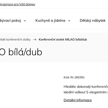
 inspirace pro Váš domov
bývací pokoj
Kuchyně a jídelna
Dětský nábytek
Malé konferenční stolky
/
Konferenční stolek MILAO bílá/dub
O bílá/dub
Kód:
IN-265391
Hledáte dokonalý konferenčn
ideální volbou! S elegantním
Detailní informace