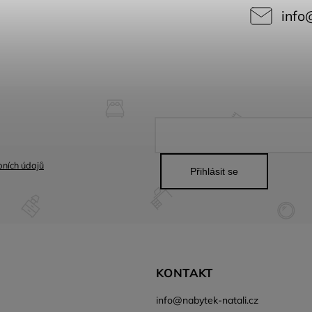
info
ních údajů
Přihlásit se
KONTAKT
info
@
nabytek-natali.cz