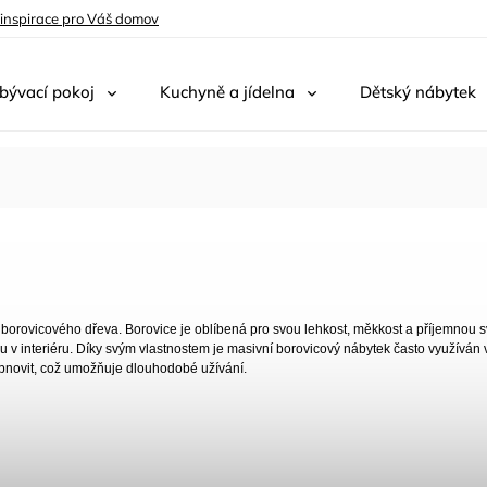
 inspirace pro Váš domov
bývací pokoj
Kuchyně a jídelna
Dětský nábytek
borovicového dřeva. Borovice je oblíbená pro svou lehkost, měkkost a příjemnou s
ru v interiéru. Díky svým vlastnostem je masivní borovicový nábytek často využíván
 obnovit, což umožňuje dlouhodobé užívání.