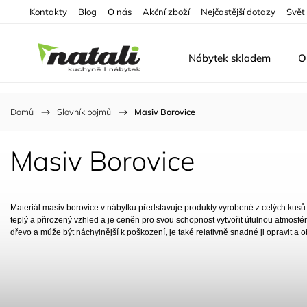
Kontakty
Blog
O nás
Akční zboží
Nejčastější dotazy
Svět
Nábytek skladem
O
Domů
/
Slovník pojmů
/
Masiv Borovice
Masiv Borovice
Materiál
masiv
borovice v nábytku představuje produkty vyrobené z celých kusů 
teplý a přirozený vzhled a je ceněn pro svou schopnost vytvořit útulnou atmosfé
dřevo a může být náchylnější k poškození, je také relativně snadné ji opravit a