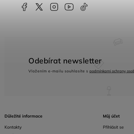
Facebook
NataliNabytek
Instagram
YouTube
@nabytek.natali
Odebírat newsletter
Vložením e-mailu souhlasíte s
podmínkami ochrany osob
Důležité informace
Můj účet
Kontakty
Přihlásit se