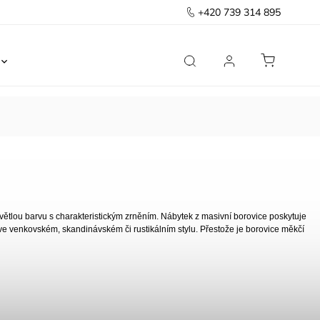
+420 739 314 895
Ložnice
Kancelář
Předsíň
Domov
větlou barvu s charakteristickým zrněním. Nábytek z masivní borovice poskytuje
 ve venkovském, skandinávském či rustikálním stylu. Přestože je borovice měkčí