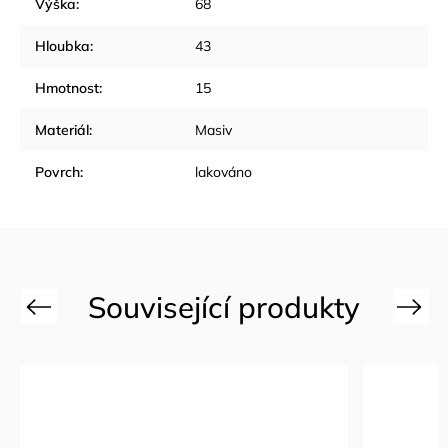
Výška
:
68
Hloubka
:
43
Hmotnost
:
15
Materiál
:
Masiv
Povrch
:
lakováno
Previous
Next