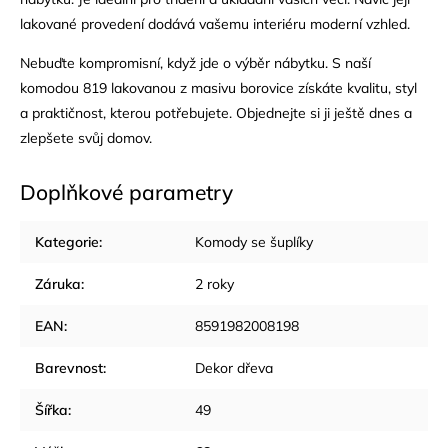
lakované provedení dodává vašemu interiéru moderní vzhled.
Nebuďte kompromisní, když jde o výběr nábytku. S naší
komodou 819 lakovanou z masivu borovice získáte kvalitu, styl
a praktičnost, kterou potřebujete. Objednejte si ji ještě dnes a
zlepšete svůj domov.
Doplňkové parametry
Kategorie
:
Komody se šuplíky
Záruka
:
2 roky
EAN
:
8591982008198
Barevnost
:
Dekor dřeva
Šířka
:
49