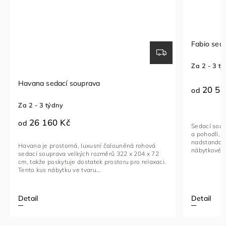
Fabio sedací souprava
Seda
Za 2 - 3 týdny
Za 1
20 510 Kč
2
od
od
Sedací souprava FABIO je ideální kombinací luxusu
Roho
a pohodlí, navržená pro ty, kteří hledají
funk
nadstandardní komfort. Toto stylové a multifunkční
vyba
á
nábytkové řešení je vyrobeno...
kovo
72
xaci.
Detail
Deta