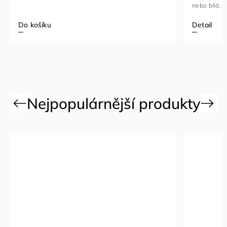
nebo bílá. Korpus je vyroben z kvalitní...
Detail
Do koší
Previous
Next