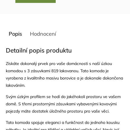
Popis
Hodnocení
Detailní popis produktu
Získáte dokonalý prvek pro vaše domácnosti s naší úzkou
komodou s 3 zásuvkami 819 lakovanou. Tato komoda je
vyrobena z kvalitního masivu borovice a je dokonale dokončena
lakováním.
Svým úzkým profilem se hodí do jakéhokoli prostoru ve vašem
domě. S třemi prostornými zásuvkami vybavenými kovovými
pojezdy máte dostatek úložného prostoru pro vaše věci.
Tato komoda spojuje eleganci a funkčnost do jednoho kousku
nábytku. Je ideální pro třídění a ukládání vašich věcí. Navíc její