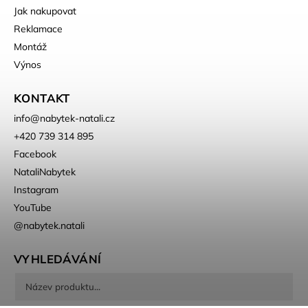
Jak nakupovat
Reklamace
Montáž
Výnos
KONTAKT
info
@
nabytek-natali.cz
+420 739 314 895
Facebook
NataliNabytek
Instagram
YouTube
@nabytek.natali
VYHLEDÁVÁNÍ