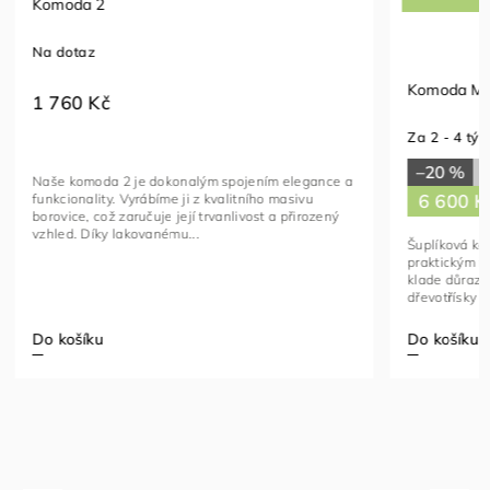
Komoda 4 
úchytky
Na dotaz
Komoda Milton 6S
2 300 K
Za 2 - 4 týdny
–20 %
8 250 Kč
Komoda 4 z
6 600 Kč
praktickým
z kvalitníh
vysokou odo
Šuplíková komoda Milton je elegantním a
praktickým řešením pro moderní interiéry, které
klade důraz na kvalitu a styl. Korpus z laminované
dřevotřísky E05 o tloušťce 16 mm...
Do košíku
Do košíku