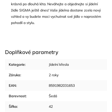
krásná po dlouhá léta. Neváhejte a objednejte si jídelní
židle SIGMA ještě dnes! Vaše jídelna dostane zcela nový
vzhled a vy budete moci vychutnat své jídlo v naprostém
pohodlí a stylu.
Doplňkové parametry
Kategorie
:
Jídelní křesla
Záruka
:
2 roky
EAN
:
8591982031653
Barevnost
:
Šedá
Šířka
:
42