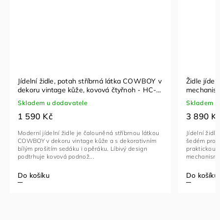
Židle jídelní, šedá látka, 360° vratný
Židle jíd
mechanismus, černý kov - DCH-D1328 SIL2
kovová 
Skladem u dodavatele
Skladem 
3 890 Kč
990 Kč
Jídelní židle DCH-D1328 SIL2 značky Autronic v
Jídelní ž
šedém provedení kombinuje moderní design s
nabízí el
praktickou funkčností díky 360° vratnému
do každéh
mechanismu, který umožňuje snadný pohyb...
udržovatel
Do košíku
Do koší