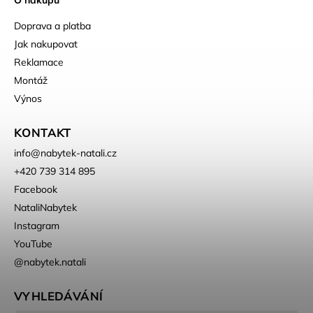
Doprava a platba
Jak nakupovat
Reklamace
Montáž
Výnos
KONTAKT
info
@
nabytek-natali.cz
+420 739 314 895
Facebook
NataliNabytek
Instagram
YouTube
@nabytek.natali
VYHLEDÁVÁNÍ