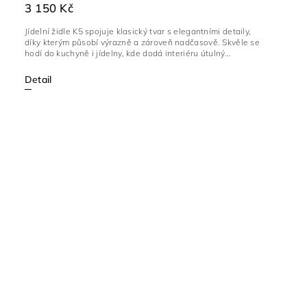
3 150 Kč
Jídelní židle K5 spojuje klasický tvar s elegantními detaily,
díky kterým působí výrazně a zároveň nadčasově. Skvěle se
hodí do kuchyně i jídelny, kde dodá interiéru útulný...
Detail