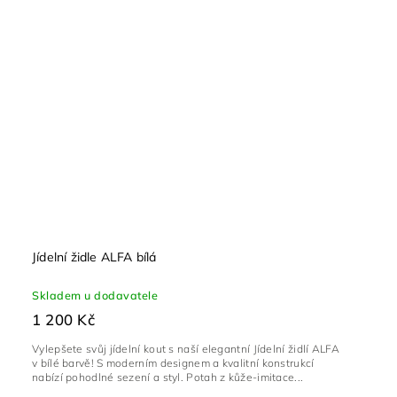
Jídelní židle ALFA bílá
Skladem u dodavatele
1 200 Kč
Vylepšete svůj jídelní kout s naší elegantní Jídelní židlí ALFA
v bílé barvě! S moderním designem a kvalitní konstrukcí
nabízí pohodlné sezení a styl. Potah z kůže-imitace...