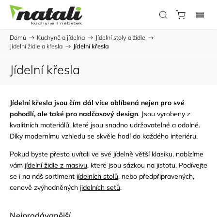
Domů
/
Kuchyně a jídelna
/
Jídelní stoly a židle
/
Jídelní židle a křesla
/
Jídelní křesla
Jídelní křesla
Jídelní křesla jsou čím dál více oblíbená nejen pro své
pohodlí, ale také pro nadčasový design
. Jsou vyrobeny z
kvalitních materiálů, které jsou snadno udržovatelné a odolné.
Díky modernímu vzhledu se skvěle hodí do každého interiéru.
Pokud byste přesto uvítali ve své jídelně větší klasiku, nabízíme
vám
jídelní židle z masivu
, které jsou sázkou na jistotu. Podívejte
se i na náš sortiment
jídelních stolů
, nebo předpřipravených,
cenově zvýhodněných
jidelních setů
.
Nejprodávanější