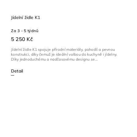
Jídelní židle K1
Za 3 - 5 týdnů
5 250 Kč
Jídelní židle K1 spojuje přírodní materiály, pohodlí a pevnou
konstrukci, díky čemuž je ideální volbou do kuchyně i jídelny.
Díky jednoduchému a nadčasovému designu se...
Detail