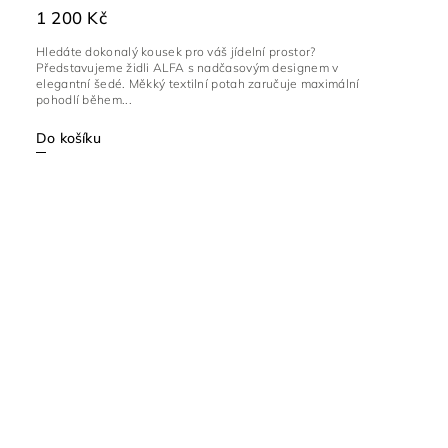
1 200 Kč
Hledáte dokonalý kousek pro váš jídelní prostor?
Představujeme židli ALFA s nadčasovým designem v
elegantní šedé. Měkký textilní potah zaručuje maximální
pohodlí během...
Do košíku