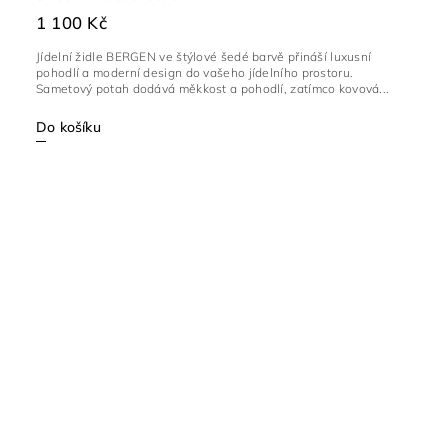
1 100 Kč
Jídelní židle BERGEN ve štýlové šedé barvě přináší luxusní
pohodlí a moderní design do vašeho jídelního prostoru.
Sametový potah dodává měkkost a pohodlí, zatímco kovová...
Do košíku