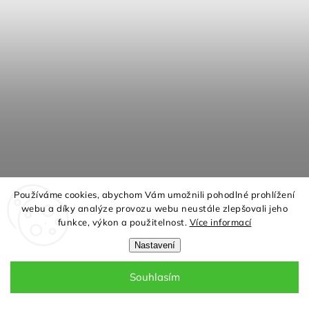
Používáme cookies, abychom Vám umožnili pohodlné prohlížení
Jídelní židle DELTA modrý samet
webu a díky analýze provozu webu neustále zlepšovali jeho
funkce, výkon a použitelnost.
Více informací
Skladem u dodavatele
2 300 Kč
Nastavení
Objemte luxus s naší jídelní židlí DELTA v královské modré!
Souhlasím
Tato židle s potahem z jemného sametu přináší pohodlí a styl
do každého jídelního prostoru. Konstrukce je...