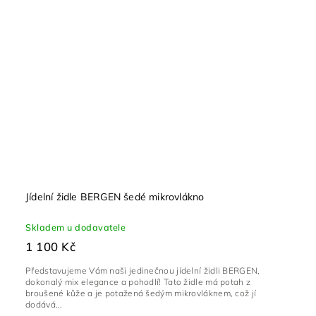
Jídelní židle BERGEN šedé mikrovlákno
Skladem u dodavatele
1 100 Kč
Představujeme Vám naši jedinečnou jídelní židli BERGEN,
dokonalý mix elegance a pohodlí! Tato židle má potah z
broušené kůže a je potažená šedým mikrovláknem, což jí
dodává...