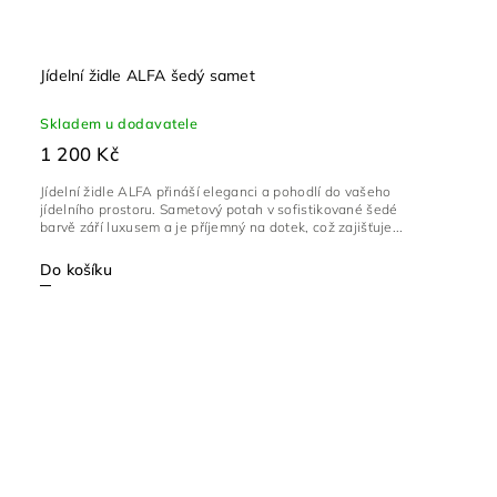
Jídelní židle ALFA šedý samet
Skladem u dodavatele
1 200 Kč
Jídelní židle ALFA přináší eleganci a pohodlí do vašeho
jídelního prostoru. Sametový potah v sofistikované šedé
barvě září luxusem a je příjemný na dotek, což zajišťuje...
Do košíku