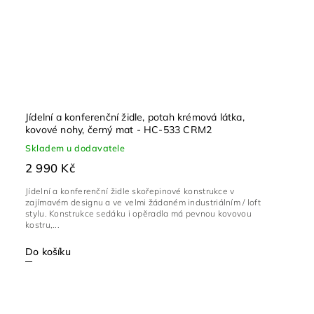
Jídelní a konferenční židle, potah krémová látka,
kovové nohy, černý mat - HC-533 CRM2
Skladem u dodavatele
2 990 Kč
Jídelní a konferenční židle skořepinové konstrukce v
zajímavém designu a ve velmi žádaném industriálním / loft
stylu. Konstrukce sedáku i opěradla má pevnou kovovou
kostru,...
Do košíku