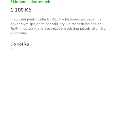
Skladem u dodavatele
1 100 Kč
Elegantní jídelní židle BERGEN v béžovém provedení je
dokonalým spojením pohodlí, stylu a moderního designu.
Textilní potah v jemném béžovém odstínu působí útulně a
elegantně
Do košíku