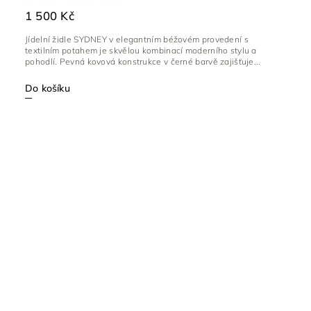
1 500 Kč
Jídelní židle SYDNEY v elegantním béžovém provedení s
textilním potahem je skvělou kombinací moderního stylu a
pohodlí. Pevná kovová konstrukce v černé barvě zajišťuje...
Do košíku