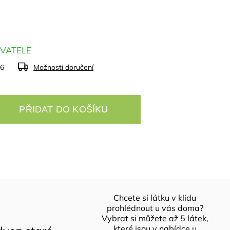
VATELE
26
Možnosti doručení
PŘIDAT DO KOŠÍKU
Chcete si látku v klidu
prohlédnout u vás doma?
Vybrat si můžete až 5 látek,
které jsou v nabídce u