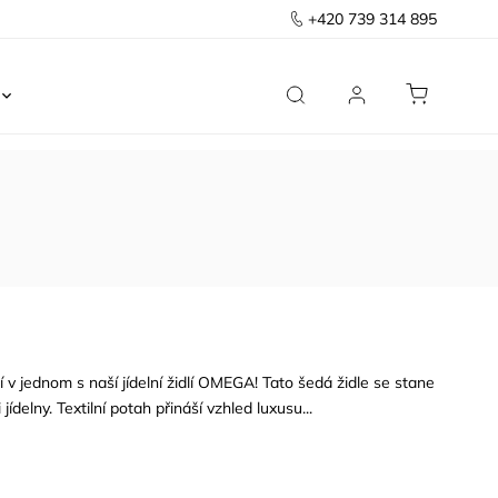
+420 739 314 895
Ložnice
Kancelář
Předsíň
Domov
 v jednom s naší jídelní židlí OMEGA! Tato šedá židle se stane
delny. Textilní potah přináší vzhled luxusu...