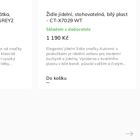
átka,
Židle jídelní, stohovatelná, bílý plast
 GREY2
- CT-X7029 WT
Skladem u dodavatele
1 190 Kč
le od značky
Elegantní jídelní židle značky Autronic s
 klasické
područkami je ideální volbou pro moderní
zí vysoký
kuchyně a jídelny. Vyrobena z kvalitního
látky...
plastu v bílé barvě, působí svěžím a čistým...
Do košíku
Next