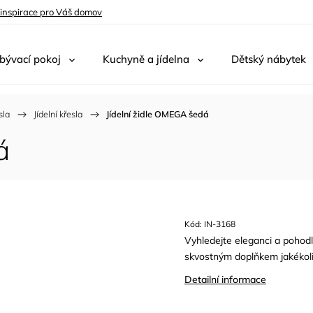
 inspirace pro Váš domov
bývací pokoj
Kuchyně a jídelna
Dětský nábytek
sla
/
Jídelní křesla
/
Jídelní židle OMEGA šedá
á
Kód:
IN-3168
Vyhledejte eleganci a pohodlí
skvostným doplňkem jakékoli jí
Detailní informace