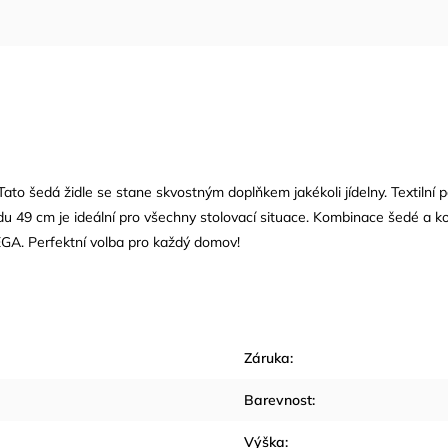
Tato šedá židle se stane skvostným doplňkem jakékoli jídelny. Textilní 
u 49 cm je ideální pro všechny stolovací situace. Kombinace šedé a ko
EGA. Perfektní volba pro každý domov!
Záruka
:
Barevnost
:
Výška
: