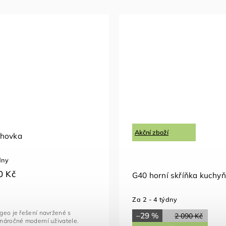
Akční zboží
ohovka
dny
0 Kč
G40 horní skříňka kuchy
Za 2 - 4 týdny
geo je řešení navržené s
–29 %
2 090 Kč
náročné moderní uživatele.