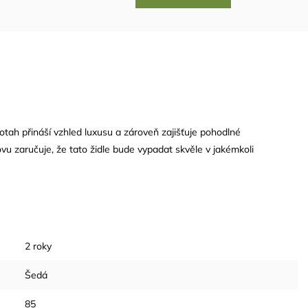
potah přináší vzhled luxusu a zároveň zajišťuje pohodlné
vu zaručuje, že tato židle bude vypadat skvěle v jakémkoli
2 roky
Šedá
85