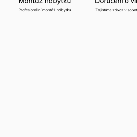
Montáž nábytku
Doručení o v
Profesionální montáž nábytku
Zajistíme závoz v sobot