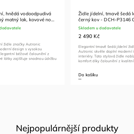
elní, hnědá vodoodpudivá
Židle jídelní, tmavě šedá l
rný matný lak, kovové nohy
černý kov - DCH-P3146
139 LAN2
dodavatele
Skladem u dodavatele
2 490 Kč
lní židle značky Autronic
Elegantní tmavě šedá jídelní žid
oderní design s vysokou
Autronic skvěle doplní moderní i
Elegantní béžové čalounění z
interiéry. Tato stylová židle nabí
é látky zajišťuje snadnou údržbu
komfort díky čalounění z kvalitní 
Do košíku