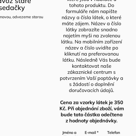
voz staré
tohoto produktu. Do
sedačky
formuláře nám napište
novou, odvezeme starou
názvy a čísla látek, o které
máte zájem. Název a číslo
látky zobrazíte snadno
najetím myši na zvolenou
látku. Na mobilním zařízení
název a číslo uvidíte po
kliknutí na preferovanou
látku. Následně Vás bude
kontaktovat naše
zákaznické centrum s
potvrzením Vaší poptávky a
s žádostí o doplnění
doručovacích údajů.
Cena za vzorky látek je 350
Kč. Při objednání zboží, vám
bude tato částka odečtena
z hodnoty objednávky.
Jméno a
E-mail
*
Telefon