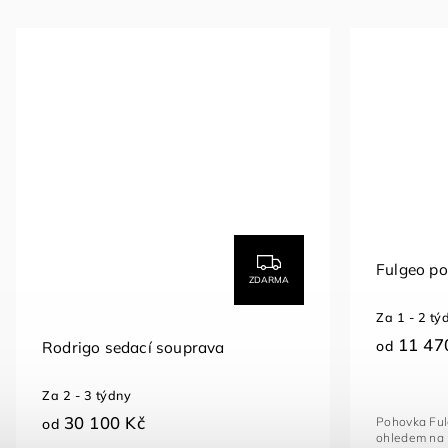
Fulgeo p
ZDARMA
Za 1 - 2 tý
11 47
od
Rodrigo sedací souprava
Za 2 - 3 týdny
30 100 Kč
Pohovka Ful
od
ohledem na 