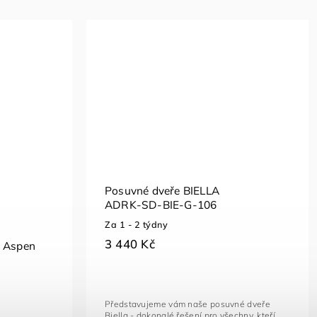
Posuvné dveře BIELLA
ADRK-SD-BIE-G-106
Za 1 - 2 týdny
3 440 Kč
ň Aspen
Představujeme vám naše posuvné dveře
Biella - dokonalé řešení pro všechny, kteří