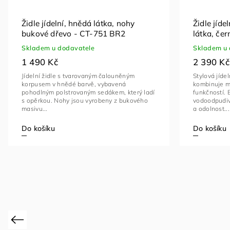
Židle jídelní, hnědá látka, nohy
Židle jíd
bukové dřevo - CT-751 BR2
látka, če
- DCH-J2
Skladem u dodavatele
Skladem u 
1 490 Kč
2 390 Kč
Jídelní židle s tvarovaným čalouněným
Stylová jíde
korpusem v hnědé barvě, vybavená
kombinuje m
pohodlným polstrovaným sedákem, který ladí
funkčností. 
s opěrkou. Nohy jsou vyrobeny z bukového
vodoodpudiv
masivu...
a odolnost...
Do košíku
Do košíku
Previous