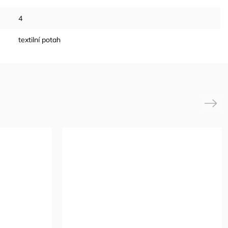
4
textilní potah
Next