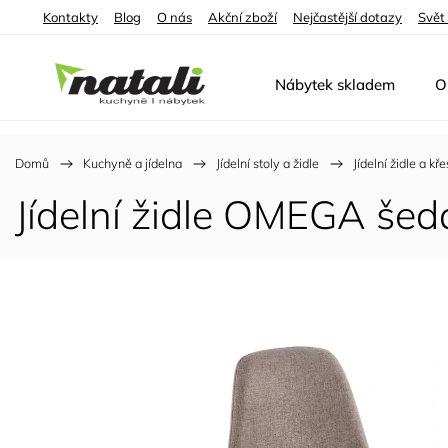
Kontakty
Blog
O nás
Akční zboží
Nejčastější dotazy
Svět
Nábytek skladem
O
Domů
/
Kuchyně a jídelna
/
Jídelní stoly a židle
/
Jídelní židle a kře
Jídelní židle OMEGA šed