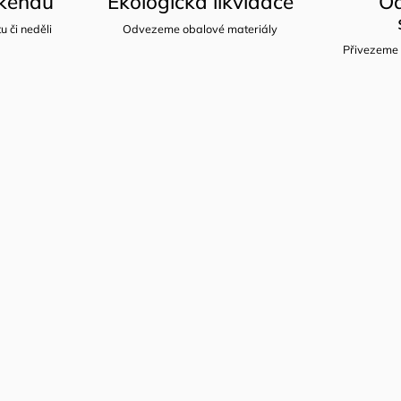
íkendu
Ekologická likvidace
Od
u či neděli
Odvezeme obalové materiály
Přivezeme 