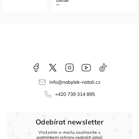
Detail
Detail
Facebook
NataliNabytek
Instagram
YouTube
@nabytek.natal
info
@
nabytek-natali.cz
+420 739 314 895
Odebírat newsletter
Vložením e-mailu souhlasíte s
podmínkami ochrany osobních údajů