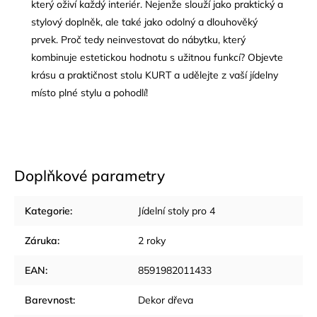
který oživí každý interiér. Nejenže slouží jako praktický a
stylový doplněk, ale také jako odolný a dlouhověký
prvek. Proč tedy neinvestovat do nábytku, který
kombinuje estetickou hodnotu s užitnou funkcí? Objevte
krásu a praktičnost stolu KURT a udělejte z vaší jídelny
místo plné stylu a pohodlí!
Doplňkové parametry
Kategorie
:
Jídelní stoly pro 4
Záruka
:
2 roky
EAN
:
8591982011433
Barevnost
:
Dekor dřeva