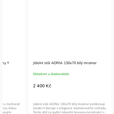
Akční zboží
Jídelní stůl ADRIA 130x70 bílý mramor
Skladem u dodavatele
Jídelní st
2 400 Kč
Za 2 - 4 t
–19 %
Jídelní stůl ADRIA 130x70 bílý mramor kombinuje
5 260 
moderní design s elegance mramorového vzhledu.
Tento stůl se pyšní robustní kovovou konstrukcí v