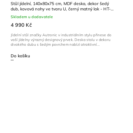
Stůl jídelní, 140x80x75 cm, MDF deska, dekor šedý
dub, kovová nohy ve tvaru U, černý matný lak - HT-
F4214 GREY
Skladem u dodavatele
4 990 Kč
Jídelní stůl značky Autronic v industriálním stylu přinese do
vaší jídelny výrazný designový prvek. Deska stolu v dekoru
divokého dubu s šedým povrchem nabízí atraktivní...
Do košíku