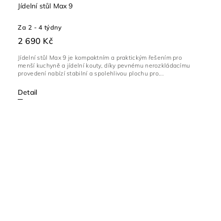
Jídelní stůl Max 9
Za 2 - 4 týdny
2 690 Kč
Jídelní stůl Max 9 je kompaktním a praktickým řešením pro
menší kuchyně a jídelní kouty, díky pevnému nerozkládacímu
provedení nabízí stabilní a spolehlivou plochu pro...
Detail