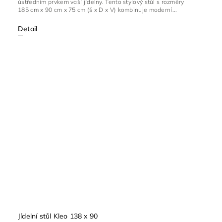
ústředním prvkem vaší jídelny. Tento stylový stůl s rozměry
185 cm x 90 cm x 75 cm (š x D x V) kombinuje moderní...
Detail
Jídelní stůl Kleo 138 x 90