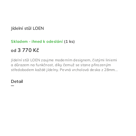
Jídelní stůl LOEN
Skladem - ihned k odeslání
(1 ks)
3 770 Kč
od
Jídelní stůl LOEN zaujme moderním designem, čistými liniemi
a důrazem na funkčnost, díky čemuž se stane přirozeným
středobodem každé jídelny. Pevná vrcholová deska z 28mm...
Detail