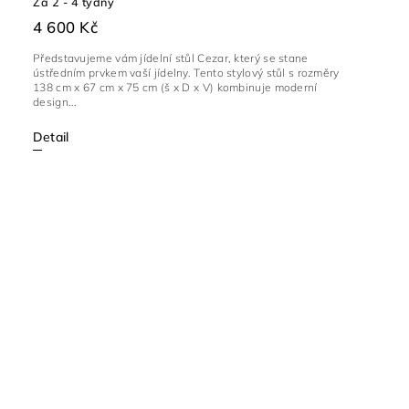
Za 2 - 4 týdny
4 600 Kč
Představujeme vám jídelní stůl Cezar, který se stane
ústředním prvkem vaší jídelny. Tento stylový stůl s rozměry
138 cm x 67 cm x 75 cm (š x D x V) kombinuje moderní
design...
Detail