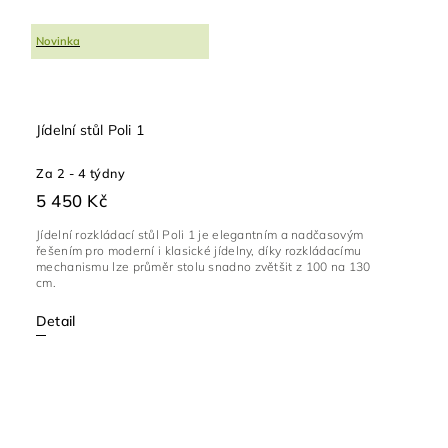
Novinka
Jídelní stůl Poli 1
Za 2 - 4 týdny
5 450 Kč
Jídelní rozkládací stůl Poli 1 je elegantním a nadčasovým
řešením pro moderní i klasické jídelny, díky rozkládacímu
mechanismu lze průměr stolu snadno zvětšit z 100 na 130
cm.
Detail