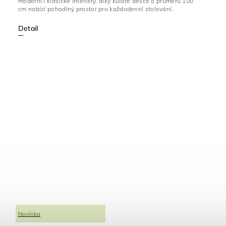
moderní i klasické interiéry, díky kulaté desce o průměru 100
cm nabízí pohodlný prostor pro každodenní stolování.
Detail
Novinka