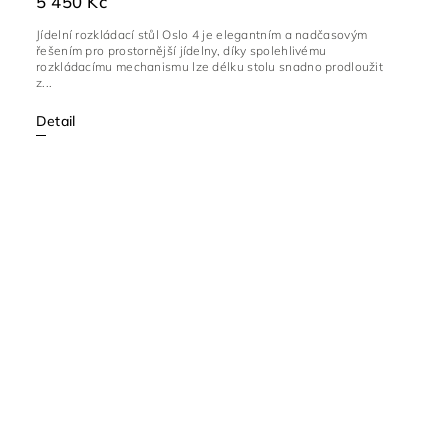
5 450 Kč
Jídelní rozkládací stůl Oslo 4 je elegantním a nadčasovým
řešením pro prostornější jídelny, díky spolehlivému
rozkládacímu mechanismu lze délku stolu snadno prodloužit
z...
Detail