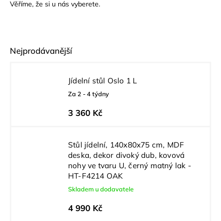
Věříme, že si u nás vyberete.
Nejprodávanější
Jídelní stůl Oslo 1 L
Za 2 - 4 týdny
3 360 Kč
Stůl jídelní, 140x80x75 cm, MDF
deska, dekor divoký dub, kovová
nohy ve tvaru U, černý matný lak -
HT-F4214 OAK
Skladem u dodavatele
4 990 Kč