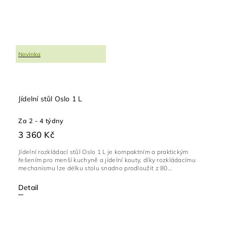
Novinka
Jídelní stůl Oslo 1 L
Za 2 - 4 týdny
3 360 Kč
Jídelní rozkládací stůl Oslo 1 L je kompaktním a praktickým
řešením pro menší kuchyně a jídelní kouty, díky rozkládacímu
mechanismu lze délku stolu snadno prodloužit z 80...
Detail