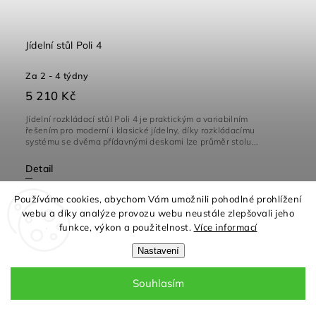
Jídelní stůl Poli 4
Za 2 - 4 týdny
5 210 Kč
Jídelní rozkládací stůl Poli 4 je praktickým a variabilním
řešením pro moderní i klasické jídelny, díky rozkládacímu
systému se dvěma přídavnými deskami lze průměr stolu...
Detail
Používáme cookies, abychom Vám umožnili pohodlné prohlížení
webu a díky analýze provozu webu neustále zlepšovali jeho
funkce, výkon a použitelnost.
Více informací
Nastavení
Souhlasím