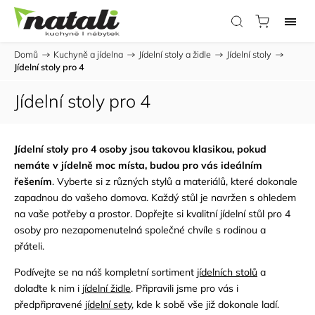
Domů
/
Kuchyně a jídelna
/
Jídelní stoly a židle
/
Jídelní stoly
/
Jídelní stoly pro 4
Jídelní stoly pro 4
Jídelní stoly pro 4 osoby jsou takovou klasikou, pokud
nemáte v jídelně moc místa, budou pro vás ideálním
řešením
. Vyberte si z různých stylů a materiálů, které dokonale
zapadnou do vašeho domova. Každý stůl je navržen s ohledem
na vaše potřeby a prostor. Dopřejte si kvalitní jídelní stůl pro 4
osoby pro nezapomenutelná společné chvíle s rodinou a
přáteli.
Podívejte se na náš kompletní sortiment
jídelních stolů
a
dolaďte k nim i
jídelní židle
. Připravili jsme pro vás i
předpřipravené
jídelní sety
, kde k sobě vše již dokonale ladí.