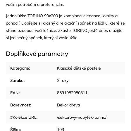
vašim potřebám a preferencím.
Jednolůžko TORINO 90x200 je kombinací elegance, kvality a
pohodlí. Dopřejte si krásný a relaxační spánek na lůžku, které se
stane ozdobou vaší ložnice. Zkuste TORINO ještě dnes a užijte
si jedinečný spánek, který si zasloužíte.
Doplňkové parametry
Kategorie
:
Klasické dětské postele
Záruka
:
2 roky
EAN
:
8591982080811
Barevnost
:
Dekor dřeva
#Kolekce URL
:
/sektorovy-nabytek-torino/
Šířka
:
103