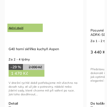
Akční zboží
Posuvné d
ADRK-SD-
Za 1 - 2 t
G40 horní skříňka kuchyň Aspen
3 440 K
Za 2 - 4 týdny
–29 %
2 090 Kč
Představuje
1 470 Kč
dokonalé řeš
jak optimál
elegantní a 
V dnešní rychlé době potřebujeme mít všechno na
dosah ruky, ať už jde o potraviny, nádobí nebo
jídelní sady, které chceme mít při vaření po ruce.
Jak toho dosáhnout...
Detail
Do košíku