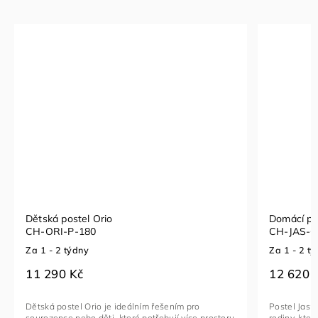
Dětská postel Orio
Domácí pos
CH-ORI-P-180
CH-JAS-
Za 1 - 2 týdny
Za 1 - 2 t
11 290 Kč
12 620 
Dětská postel Orio je ideálním řešením pro
Postel Jasp
sourozence nebo děti, které potřebují více prostoru
rodiny, kter