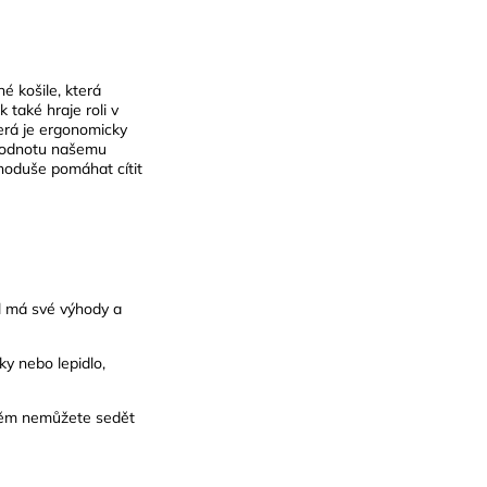
né košile, která
 také hraje roli v
terá je ergonomicky
 hodnotu našemu
noduše pomáhat cítit
l má své výhody a
ky nebo lepidlo,
 něm nemůžete sedět