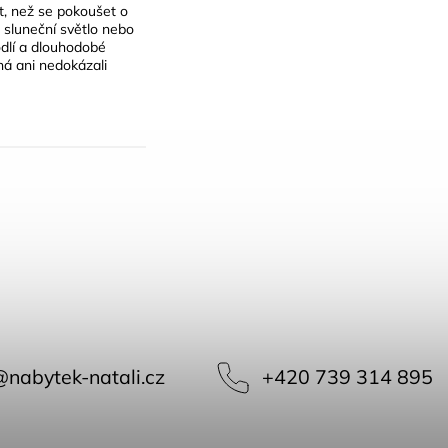
it, než se pokoušet o
, sluneční světlo nebo
odlí a dlouhodobé
ná ani nedokázali
@
nabytek-natali.cz
+420 739 314 895