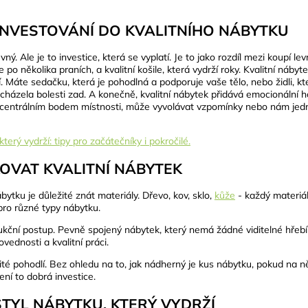
INVESTOVÁNÍ DO KVALITNÍHO NÁBYTKU
vný. Ale je to investice, která se vyplatí. Je to jako rozdíl mezi koupí lev
o několika praních, a kvalitní košile, která vydrží roky. Kvalitní nábytek
. Máte sedačku, která je pohodlná a podporuje vaše tělo, nebo židli, k
cházela bolesti zad. A konečně, kvalitní nábytek přidává emocionální
centrálním bodem místnosti, může vyvolávat vzpomínky nebo nám jed
KOVAT KVALITNÍ NÁBYTEK
ábytku je důležité znát materiály. Dřevo, kov, sklo,
kůže
- každý materiá
ro různé typy nábytku.
rukční postup. Pevně spojený nábytek, který nemá žádné viditelné hřebí
ednosti a kvalitní práci.
ité pohodlí. Bez ohledu na to, jak nádherný je kus nábytku, pokud na
ní to dobrá investice.
STYL NÁBYTKU, KTERÝ VYDRŽÍ