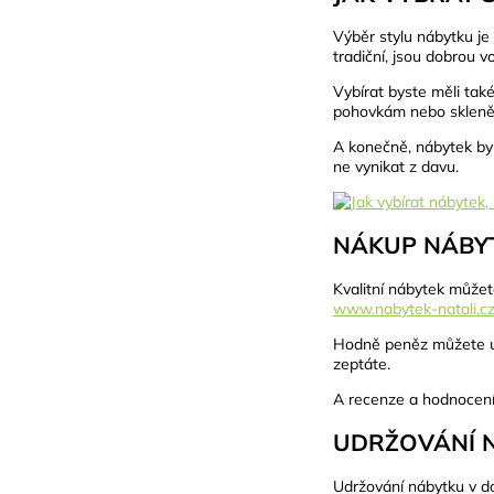
Výběr stylu nábytku je 
tradiční, jsou dobrou 
Vybírat byste měli tak
pohovkám nebo skleně
A konečně, nábytek by 
ne vynikat z davu.
NÁKUP NÁBYT
Kvalitní nábytek můžet
www.nabytek-natali.c
Hodně peněz můžete uše
zeptáte.
A recenze a hodnocení 
UDRŽOVÁNÍ 
Udržování nábytku v do