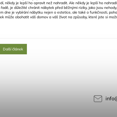
, někdy je lepší ho opravit než nahradit. Ale někdy je lepší ho nahrad
řadě, je důležité chránit nábytek před běžnými riziky, jako jsou nehody
m dne je vybírání nábytku nejen o estetice, ale také o funkčnosti, poh
tek může obohatit váš domov a váš život na způsoby, které jste si mož
Další článek
info