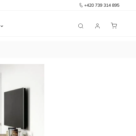
+420 739 314 895
Ložnice
Kancelář
Předsíň
Domov