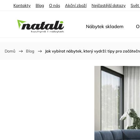
Kontakty
Blog
O nás
Akční zboží
Nejčastější dotazy
Svět
Nábytek skladem
O
Domů
/
Blog
/
Jak vybírat nábytek, který vydrží: tipy pro začáteční