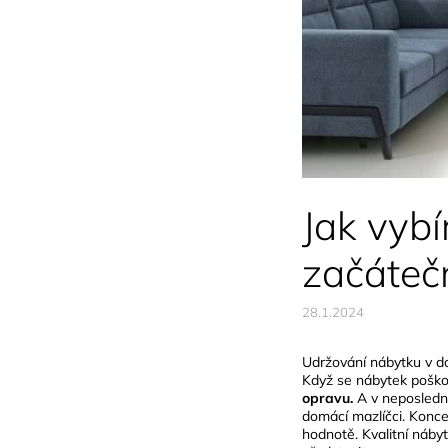
Jak vybí
začátečn
28.1.2024
Udržování nábytku v do
Když se nábytek poškod
opravu.
A v neposlední
domácí mazlíčci. Konce
hodnotě. Kvalitní náby