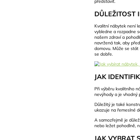
představit.
DŮLEŽITOST 
Kvalitní nábytek není le
vybledne a rozpadne se p
našem zdraví a pohodlí
navržená tak, aby před
domovu. Může se stát 
se dobře.
JAK IDENTIFI
Při výběru kvalitního n
nevýhody a je vhodný p
Důležitý je také konst
ukazuje na řemeslné dov
A samozřejmě je důlež
nebo ležet pohodlně, ne
JAK VYBRAT 