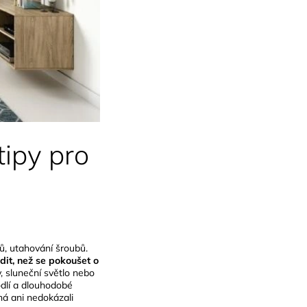
tipy pro
ů, utahování šroubů.
dit, než se pokoušet o
y, sluneční světlo nebo
odlí a dlouhodobé
ná ani nedokázali