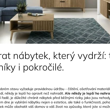
rat nábytek, který vydrží: 
íky i pokročilé.
brém stavu vyžaduje pravidelnou údržbu - čištění, ošetřování materiál
í, někdy je lepší ho opravit než nahradit.
Ale někdy je lepší ho nahra
 řadě, je důležité chránit nábytek před běžnými riziky, jako jsou nehod
m dne je vybírání nábytku nejen o estetice, ale také o funkčnosti, poh
tek může obohatit váš domov a váš život na způsoby, které jste si mož