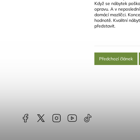
Když se nábytek poškodí
opravu. A v neposlední 
domácí mazlíčci. Konce
hodnotě. Kvalitní náby
představit.
Předchozí článek
Facebook
NataliNabytek
Instagram
YouTube
@nabytek.natali