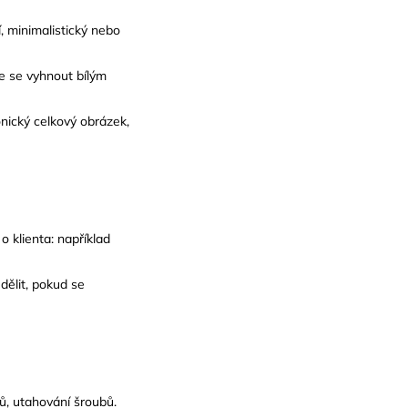
í, minimalistický nebo
te se vyhnout bílým
nický celkový obrázek,
 klienta: například
dělit, pokud se
ů, utahování šroubů.