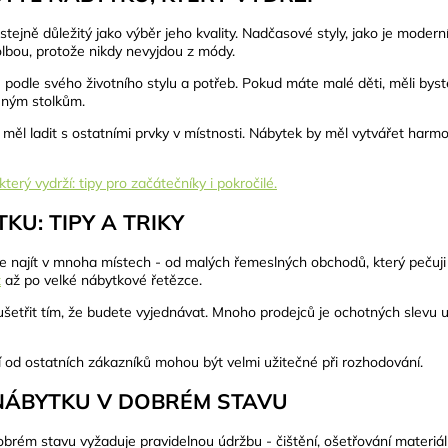
stejně důležitý jako výběr jeho kvality. Nadčasové styly, jako je modern
volbou, protože nikdy nevyjdou z módy.
é podle svého životního stylu a potřeb. Pokud máte malé děti, měli bys
ným stolkům.
měl ladit s ostatními prvky v místnosti. Nábytek by měl vytvářet harmo
KU: TIPY A TRIKY
e najít v mnoha místech - od malých řemeslných obchodů, který pečuji o
z
až po velké nábytkové řetězce.
třit tím, že budete vyjednávat. Mnoho prodejců je ochotných slevu u
od ostatních zákazníků mohou být velmi užitečné při rozhodování.
NÁBYTKU V DOBRÉM STAVU
brém stavu vyžaduje pravidelnou údržbu - čištění, ošetřování materiál