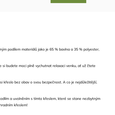
zným podílem materiálů jako je 65 %
bavlna
a 35 % polyester,
e si budete moci plně vychutnat relaxaci venku, ať už čtete
 křeslo bez obav o svou bezpečnost. A co je nejdůležitější,
odlím a uvolněním s tímto křeslem, které se stane nezbytným
ahradním křeslem!