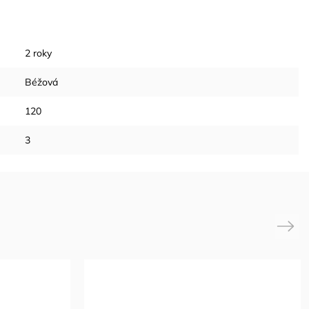
2 roky
Béžová
120
3
Next