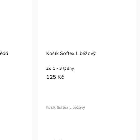
nědá
Košík Softex L béžový
Za 1 - 3 týdny
125 Kč
Košík Softex L béžový