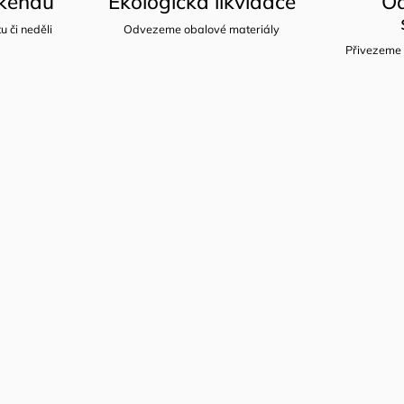
íkendu
Ekologická likvidace
Od
u či neděli
Odvezeme obalové materiály
Přivezeme 