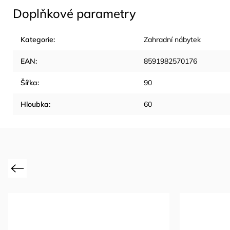
Doplňkové parametry
Kategorie
:
Zahradní nábytek
EAN
:
8591982570176
Šířka
:
90
Hloubka
:
60
Previous