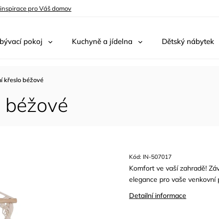
 inspirace pro Váš domov
bývací pokoj
Kuchyně a jídelna
Dětský nábytek
í křeslo béžové
o béžové
Kód:
IN-507017
Komfort ve vaší zahradě! Zá
elegance pro vaše venkovní p
Detailní informace