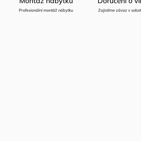
Montáž nábytku
Doručení o v
Profesionální montáž nábytku
Zajistíme závoz v sobot