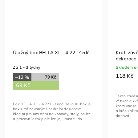
Úložný box BELLA XL - 4,22 l šedá
Kruh závěs
dekorace 
Za 1 - 3 týdny
Skladem u 
118 Kč
–12 %
79 Kč
69 Kč
Tento závěs
větvích a kv
Box BELLA XL - 4,22 l - šedá Bella XL box je
která vnese
box s rafinovaným lineárním designem.
a krásu přír
Ideální pro umístění na komody, stoly, police
dodává...
a pracovní desky, ale lze jej umístit i do...