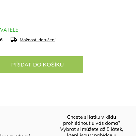
VATELE
26
Možnosti doručení
PŘIDAT DO KOŠÍKU
Chcete si látku v klidu
prohlédnout u vás doma?
Vybrat si můžete až 5 látek,
které jsou v nabídce u