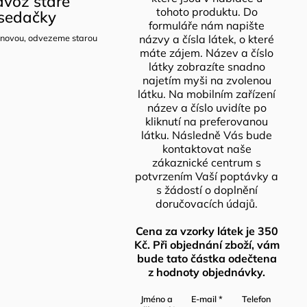
voz staré
tohoto produktu. Do
sedačky
formuláře nám napište
novou, odvezeme starou
názvy a čísla látek, o které
máte zájem. Název a číslo
látky zobrazíte snadno
najetím myši na zvolenou
látku. Na mobilním zařízení
název a číslo uvidíte po
kliknutí na preferovanou
látku. Následně Vás bude
kontaktovat naše
zákaznické centrum s
potvrzením Vaší poptávky a
s žádostí o doplnění
doručovacích údajů.
Cena za vzorky látek je 350
Kč. Při objednání zboží, vám
bude tato částka odečtena
z hodnoty objednávky.
Jméno a
E-mail
*
Telefon