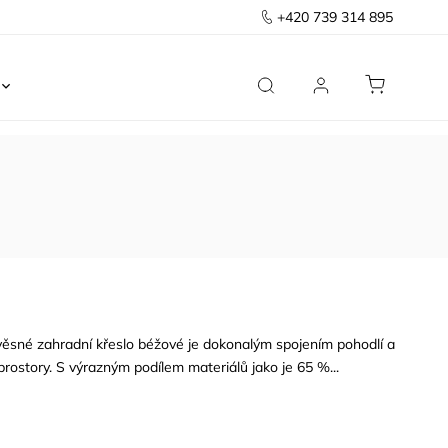
+420 739 314 895
Ložnice
Kancelář
Předsíň
Domov
věsné zahradní křeslo béžové je dokonalým spojením pohodlí a
rostory. S výrazným podílem materiálů jako je 65 %...