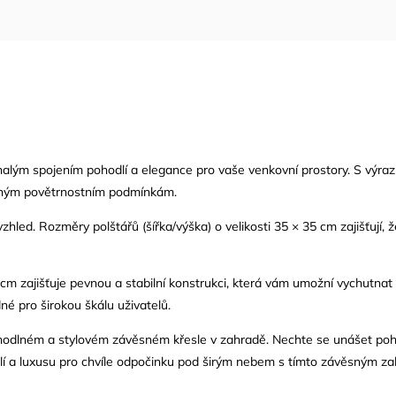
nalým spojením pohodlí a elegance pro vaše venkovní prostory. S výra
různým povětrnostním podmínkám.
led. Rozměry polštářů (šířka/výška) o velikosti 35 × 35 cm zajišťují, ž
 zajišťuje pevnou a stabilní konstrukci, která vám umožní vychutnat si
é pro širokou škálu uživatelů.
pohodlném a stylovém závěsném křesle v zahradě. Nechte se unášet poh
lí a luxusu pro chvíle odpočinku pod širým nebem s tímto závěsným z