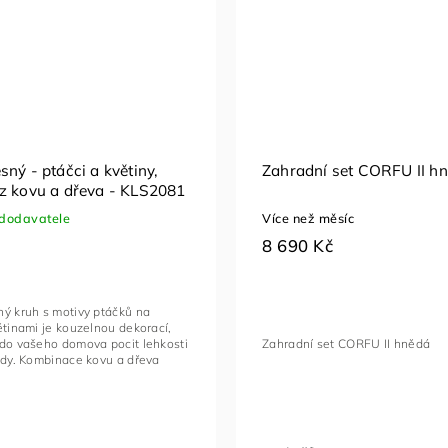
ný - ptáčci a květiny,
Zahradní set CORFU II h
z kovu a dřeva - KLS2081
dodavatele
Více než měsíc
8 690 Kč
ný kruh s motivy ptáčků na
ětinami je kouzelnou dekorací,
 do vašeho domova pocit lehkosti
Zahradní set CORFU II hnědá
ody. Kombinace kovu a dřeva