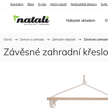
Kontakty
Blog
O nás
Akční zboží
Nejčastější dotazy
Svět
Nábytek skladem
O
Domů
/
Domov a zahrada
/
Zahradní nábytek
/
Závěsné zahradn
Závěsné zahradní křesl