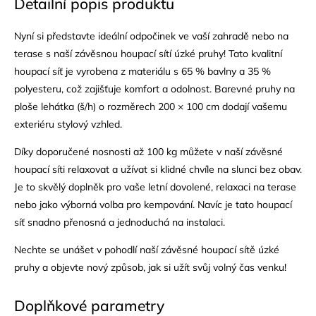
Detailní popis produktu
Nyní si představte ideální odpočinek ve vaší zahradě nebo na
terase s naší závěsnou houpací sítí úzké pruhy! Tato kvalitní
houpací síť je vyrobena z materiálu s 65 % bavlny a 35 %
polyesteru, což zajišťuje komfort a odolnost. Barevné pruhy na
ploše lehátka (š/h) o rozměrech 200 × 100 cm dodají vašemu
exteriéru stylový vzhled.
Díky doporučené nosnosti až 100 kg můžete v naší závěsné
houpací síti relaxovat a užívat si klidné chvíle na slunci bez obav.
Je to skvělý doplněk pro vaše letní dovolené, relaxaci na terase
nebo jako výborná volba pro kempování. Navíc je tato houpací
síť snadno přenosná a jednoduchá na instalaci.
Nechte se unášet v pohodlí naší závěsné houpací sítě úzké
pruhy a objevte nový způsob, jak si užít svůj volný čas venku!
Doplňkové parametry