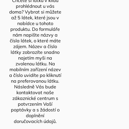
Chcete si látku v klidu
prohlédnout u vás
doma? Vybrat si můžete
až 5 látek, které jsou v
nabídce u tohoto
produktu. Do formuláře
nám napište názvy a
čísla látek, o které máte
zájem. Název a číslo
látky zobrazíte snadno
najetím myši na
zvolenou látku. Na
mobilním zařízení název
a číslo uvidíte po kliknutí
na preferovanou látku.
Následně Vás bude
kontaktovat naše
zákaznické centrum s
potvrzením Vaší
poptávky a s žádostí o
doplnění
doručovacích údajů.