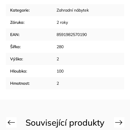
Kategorie
:
Zahradní nábytek
Záruka
:
2 roky
EAN
:
8591982570190
Šířka
:
280
Výška
:
2
Hloubka
:
100
Hmotnost
:
2
Previous
Next