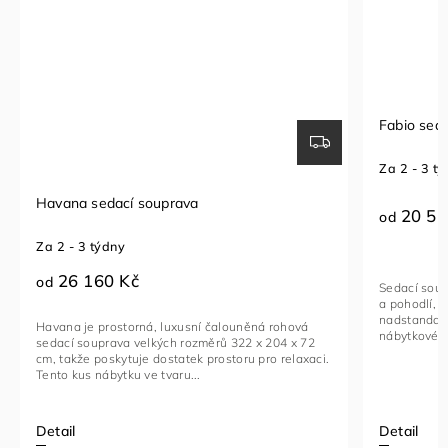
Fabio sedací souprava
Za 2 - 3 týdny
20 510 Kč
od
Sedací souprava FABIO je ideální kombinací luxusu
a pohodlí, navržená pro ty, kteří hledají
nadstandardní komfort. Toto stylové a multifunkční
á rohová
nábytkové řešení je vyrobeno...
 204 x 72
ro relaxaci.
Detail