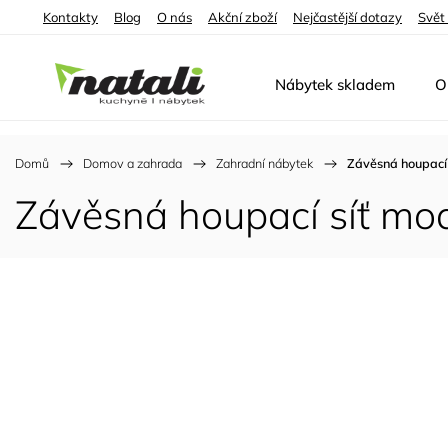
Kontakty
Blog
O nás
Akční zboží
Nejčastější dotazy
Svět
Nábytek skladem
O
Domů
/
Domov a zahrada
/
Zahradní nábytek
/
Závěsná houpací 
Závěsná houpací síť mo