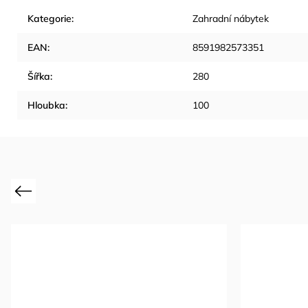
Kategorie
:
Zahradní nábytek
EAN
:
8591982573351
Šířka
:
280
Hloubka
:
100
Previous