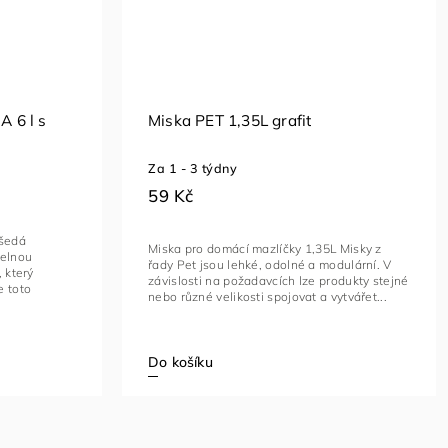
 6 l s
Miska PET 1,35L grafit
Za 1 - 3 týdny
59 Kč
 šedá
Miska pro domácí mazlíčky 1,35L Misky z
telnou
řady Pet jsou lehké, odolné a modulární. V
 který
závislosti na požadavcích lze produkty stejné
e toto
nebo různé velikosti spojovat a vytvářet...
Do košíku