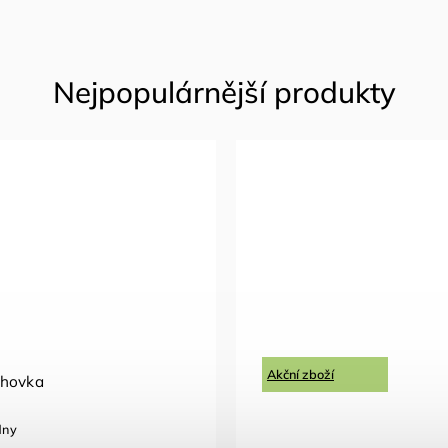
Akční zboží
ohovka
dny