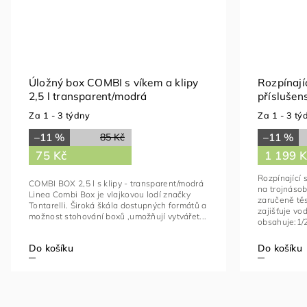
Úložný box COMBI s víkem a klipy
Rozpínají
2,5 l transparent/modrá
příslušen
Za 1 - 3 týdny
Za 1 - 3 tý
–11 %
–11 %
85 Kč
75 Kč
1 199 
Rozpínající s
COMBI BOX 2,5 l s klipy - transparent/modrá
na trojnásob
Linea Combi Box je vlajkovou lodí značky
zaručeně tě
Tontarelli. Široká škála dostupných formátů a
zajišťuje vodo
možnost stohování boxů ,umožňují vytvářet...
obsahuje:1/2 
Do košíku
Do košíku