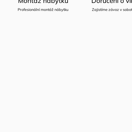
Montáž nábytku
Doručení o v
Profesionální montáž nábytku
Zajistíme závoz v sobot