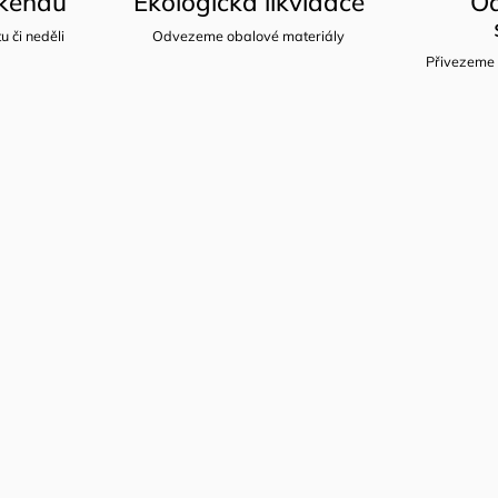
íkendu
Ekologická likvidace
Od
u či neděli
Odvezeme obalové materiály
Přivezeme 