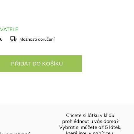
VATELE
26
Možnosti doručení
PŘIDAT DO KOŠÍKU
Chcete si látku v klidu
prohlédnout u vás doma?
Vybrat si můžete až 5 látek,
které jsou v nabídce u