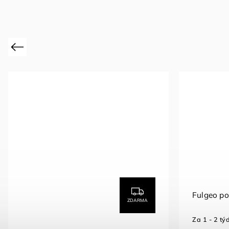
Previous
Fulgeo p
ZDARMA
Za 1 - 2 tý