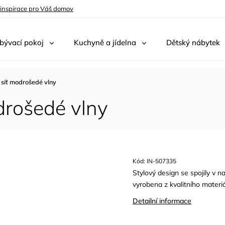
 inspirace pro Váš domov
bývací pokoj
Kuchyně a jídelna
Dětský nábytek
síť modrošedé vlny
drošedé vlny
Kód:
IN-507335
Stylový design se spojily v n
vyrobena z kvalitního materiá
Detailní informace