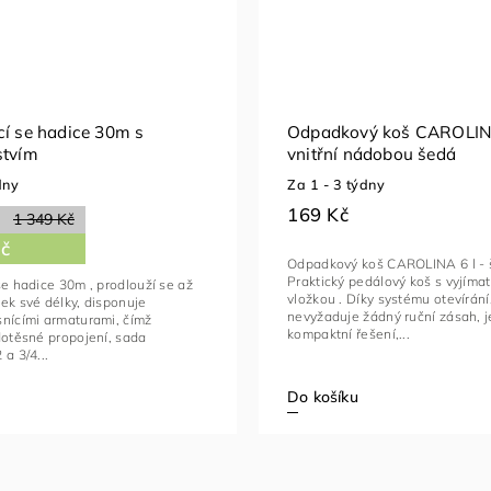
cí se hadice 30m s
Odpadkový koš CAROLINA
stvím
vnitřní nádobou šedá
dny
Za 1 - 3 týdny
169 Kč
1 349 Kč
Kč
Odpadkový koš CAROLINA 6 l -
Praktický pedálový koš s vyjíma
e hadice 30m , prodlouží se až
vložkou . Díky systému otevírání,
ek své délky, disponuje
nevyžaduje žádný ruční zásah, j
snícími armaturami, čímž
kompaktní řešení,...
těsné propojení, sada
a 3/4...
Do košíku