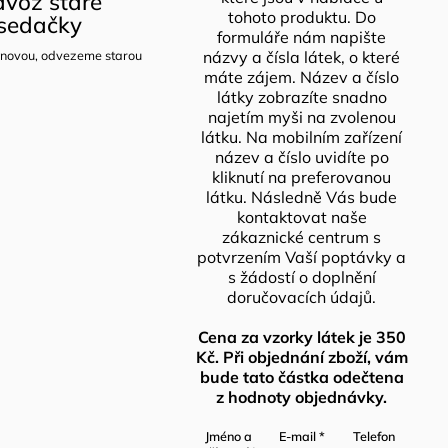
voz staré
tohoto produktu. Do
sedačky
formuláře nám napište
novou, odvezeme starou
názvy a čísla látek, o které
máte zájem. Název a číslo
látky zobrazíte snadno
najetím myši na zvolenou
látku. Na mobilním zařízení
název a číslo uvidíte po
kliknutí na preferovanou
látku. Následně Vás bude
kontaktovat naše
zákaznické centrum s
potvrzením Vaší poptávky a
s žádostí o doplnění
doručovacích údajů.
Cena za vzorky látek je 350
Kč. Při objednání zboží, vám
bude tato částka odečtena
z hodnoty objednávky.
Jméno a
E-mail
*
Telefon