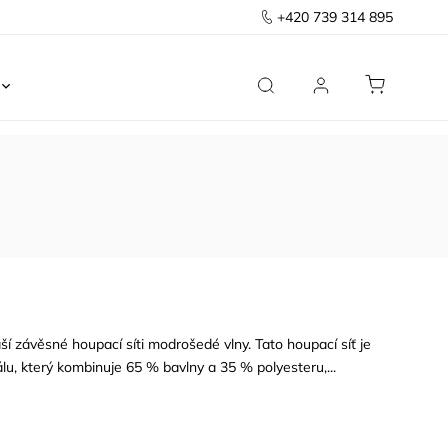
+420 739 314 895
Ložnice
Kancelář
Předsíň
Domov
aší závěsné houpací síti modrošedé vlny. Tato houpací síť je
lu, který kombinuje 65 % bavlny a 35 % polyesteru,...