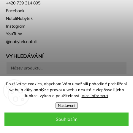
+420 739 314 895
Facebook
NataliNabytek
Instagram
YouTube
@nabytek.natali
VYHLEDÁVÁNÍ
Hledat
Používáme cookies, abychom Vám umožnili pohodlné prohlížení
webu a díky analýze provozu webu neustále zlepšovali jeho
funkce, výkon a použitelnost.
Více informací
Nastavení
Souhlasím
Copyright 2026
Nábytek Natali
. Všechna práva vyhrazena.