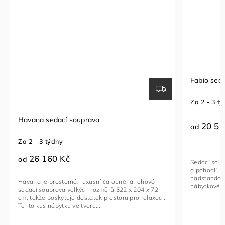
Fabio sedací souprava
Sedací so
Za 2 - 3 týdny
Za 1 - 2 t
20 510 Kč
23 96
od
od
Sedací souprava FABIO je ideální kombinací luxusu
Rohová seda
a pohodlí, navržená pro ty, kteří hledají
funkční kus
nadstandardní komfort. Toto stylové a multifunkční
vybavený na
nábytkové řešení je vyrobeno...
kovovými če