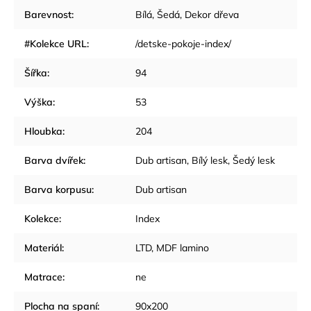
Barevnost
:
Bílá
,
Šedá
,
Dekor dřeva
#Kolekce URL
:
/detske-pokoje-index/
Šířka
:
94
Výška
:
53
Hloubka
:
204
Barva dvířek
:
Dub artisan, Bílý lesk, Šedý lesk
Barva korpusu
:
Dub artisan
Kolekce
:
Index
Materiál
:
LTD, MDF lamino
Matrace
:
ne
Plocha na spaní
:
90x200