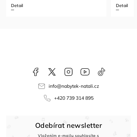
Detail
Detail
Facebook
NataliNabytek
Instagram
YouTube
@nabytek.natal
info
@
nabytek-natali.cz
+420 739 314 895
Odebírat newsletter
Vložením e-mailu souhlasíte s