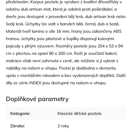
představám. Korpus postele je vyroben z kvalitní dřevotřísky v
odstínu dub artisan
mat
, která je odolná proti poškrábání, a
dveře jsou dostupné v provedení bílý
lesk
, dub artisan lesk nebo
šedý lesk. Úchytky lze volit v barvách bílá, černá, dub a šedá.
Materiál tvoří lamino o síle 16 mm, hrany jsou zakončeny
ABS
hranou, úchytky jsou plastové a šuplíky disponují kulovými
pojezdy s plným výsuvem. Rozměry postele jsou 204 x 53 x 94
cm s plochou na spaní 90 x 200 cm. Rošt je součástí balení,
matrace však není zahrnuta v ceně, ale můžete si ji vybrat z
nabídky na našem e-shopu. Postel je dodávána v demontu
spolu s montážním návodem a bez vyobrazených doplňků. Další
díly ze série INDEX jsou dostupné na našem e-shopu.
Doplňkové parametry
Kategorie
:
Klasické dětské postele
Záruka
:
2 roky