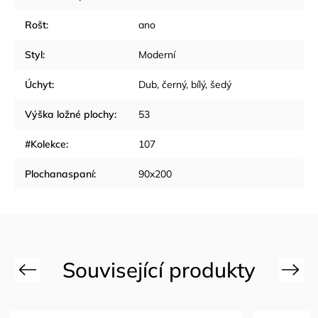
Rošt
:
ano
Styl
:
Moderní
Úchyt
:
Dub, černý, bílý, šedý
Výška ložné plochy
:
53
#Kolekce
:
107
Plochanaspaní
:
90x200
Previous
Next