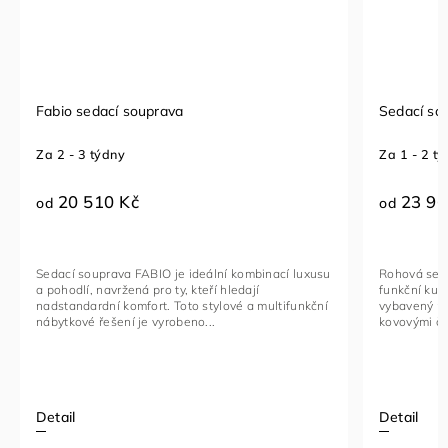
Fabio sedací souprava
Sedací so
Za 2 - 3 týdny
Za 1 - 2 t
20 510 Kč
23 96
od
od
Sedací souprava FABIO je ideální kombinací luxusu
Rohová seda
a pohodlí, navržená pro ty, kteří hledají
funkční kus
nadstandardní komfort. Toto stylové a multifunkční
vybavený na
nábytkové řešení je vyrobeno...
kovovými če
Detail
Detail