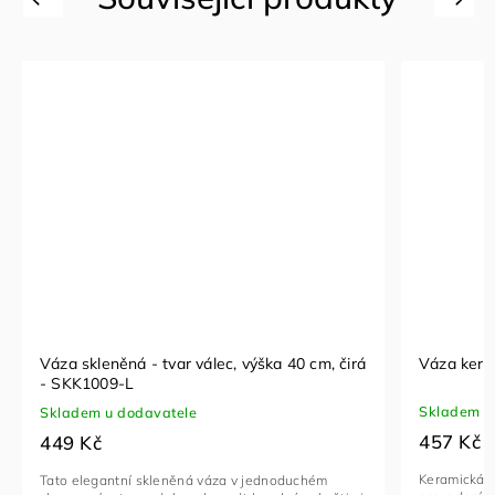
Váza skleněná - tvar válec, výška 40 cm, čirá
Váza kera
- SKK1009-L
Skladem u
Skladem u dodavatele
457 Kč
449 Kč
Keramická v
Tato elegantní skleněná váza v jednoduchém