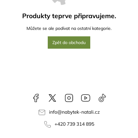
Produkty teprve připravujeme.
Můžete se ale podívat na ostatní kategorie.
Zpět do obchodu
Facebook
NataliNabytek
Instagram
YouTube
@nabytek.natal
info
@
nabytek-natali.cz
+420 739 314 895