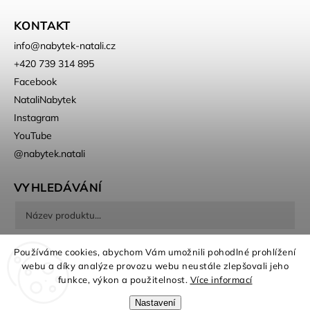
KONTAKT
info
@
nabytek-natali.cz
+420 739 314 895
Facebook
NataliNabytek
Instagram
YouTube
@nabytek.natali
VYHLEDÁVÁNÍ
Hledat
Používáme cookies, abychom Vám umožnili pohodlné prohlížení
webu a díky analýze provozu webu neustále zlepšovali jeho
funkce, výkon a použitelnost.
Více informací
Nastavení