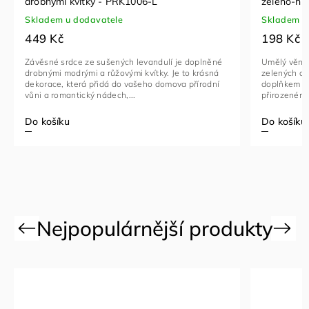
drobnými kvítky - PRK1006-L
zeleno-h
Skladem u dodavatele
Skladem u
449 Kč
198 Kč
Závěsné srdce ze sušených levandulí je doplněné
Umělý věnec
drobnými modrými a růžovými kvítky. Je to krásná
zelených až
dekorace, která přidá do vašeho domova přírodní
doplňkem pr
vůni a romantický nádech,...
přirozenému
Do košíku
Do košíku
Previous
Next