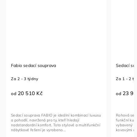
Fabio sedací souprava
Sedací so
Za 2 - 3 týdny
Za 1 - 2 t
20 510 Kč
23 96
od
od
Sedací souprava FABIO je ideální kombinací luxusu
Rohová seda
a pohodlí, navržená pro ty, kteří hledají
funkční kus
nadstandardní komfort. Toto stylové a multifunkční
vybavený na
nábytkové řešení je vyrobeno...
kovovými če