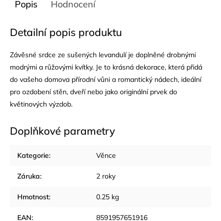
Popis
Hodnocení
Detailní popis produktu
Závěsné srdce ze sušených levandulí je doplněné drobnými
modrými a růžovými kvítky. Je to krásná dekorace, která přidá
do vašeho domova přírodní vůni a romantický nádech, ideální
pro ozdobení stěn, dveří nebo jako originální prvek do
květinových výzdob.
Doplňkové parametry
Kategorie
:
Věnce
Záruka
:
2 roky
Hmotnost
:
0.25 kg
EAN
:
8591957651916