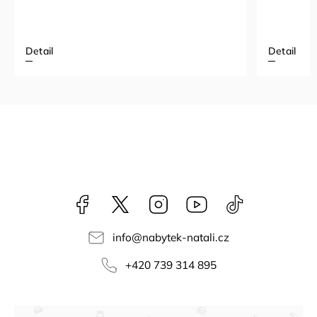
Detail
Detail
Facebook
NataliNabytek
Instagram
YouTube
@nabytek.natal
info
@
nabytek-natali.cz
+420 739 314 895