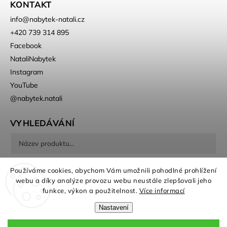
KONTAKT
info
@
nabytek-natali.cz
+420 739 314 895
Facebook
NataliNabytek
Instagram
YouTube
@nabytek.natali
VYHLEDÁVÁNÍ
Hledat
Používáme cookies, abychom Vám umožnili pohodlné prohlížení
webu a díky analýze provozu webu neustále zlepšovali jeho
funkce, výkon a použitelnost.
Více informací
Nastavení