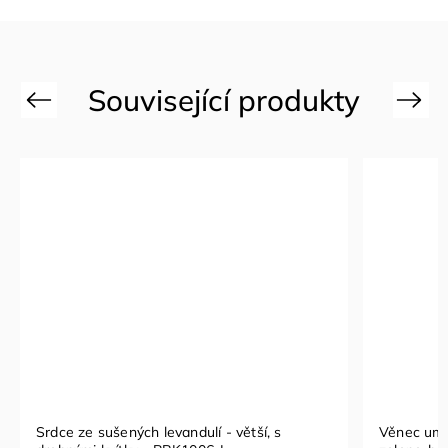
Previous
Next
Srdce ze sušených levandulí - větší, s
Věnec uměl