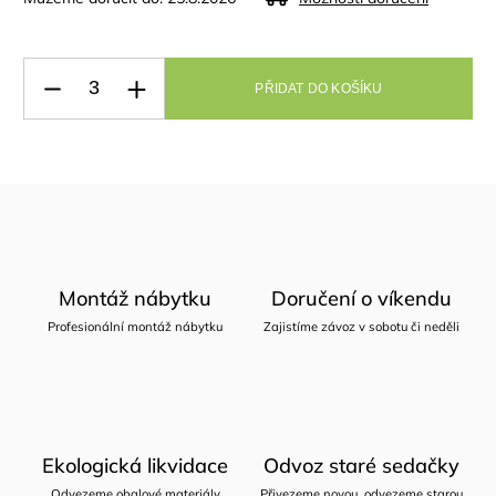
PŘIDAT DO KOŠÍKU
Montáž nábytku
Doručení o víkendu
Profesionální montáž nábytku
Zajistíme závoz v sobotu či neděli
Ekologická likvidace
Odvoz staré sedačky
Odvezeme obalové materiály
Přivezeme novou, odvezeme starou