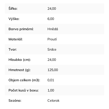
Šířka
:
24,00
Výška
:
6,00
Barva primární
:
Hnědá
Materiál
:
Proutí
Tvar
:
Srdce
Hloubka (cm)
:
24,00
Hmotnost (g)
:
125,00
Objem celkem (m3)
:
0,01
Počet kusů v boxu
:
1,00
Sezóna
:
Celorok