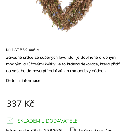
Kód:
AT-PRK1006-M
Závěsné srdce ze sušených levandulí je doplněné drobnými
modrými a růžovými kvítky. Je to krásná dekorace, která přidá
do vašeho domova přírodní vůni a romantický nádech,...
Detailní informace
337 Kč
SKLADEM U DODAVATELE
Můžeme doručit do:
25.8.2026
Možnosti doručení