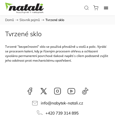
Domů
/
Slovník pojmů
/
Tvrzené sklo
Tvrzené sklo
Tvrzené "bezpečnostní" sklo se používá převážně u stolů a polic. Vyrábí
se procesem kalení, kdy je řízeným procesem ohřevu a ochlazení
vyvoláno permanentní povrchové tlakové napětí s cílem podstatně zvýšit
jeho odolnost proti mechanickému opotřebení.
Facebook
NataliNabytek
Instagram
YouTube
@nabytek.natal
info
@
nabytek-natali.cz
+420 739 314 895