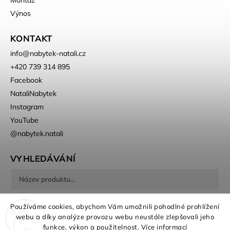
Výnos
KONTAKT
info
@
nabytek-natali.cz
+420 739 314 895
Facebook
NataliNabytek
Instagram
YouTube
@nabytek.natali
VYHLEDÁVÁNÍ
Hledat
Používáme cookies, abychom Vám umožnili pohodlné prohlížení
webu a díky analýze provozu webu neustále zlepšovali jeho
funkce, výkon a použitelnost.
Více informací