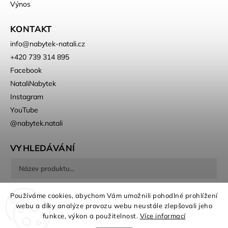
Výnos
KONTAKT
info
@
nabytek-natali.cz
+420 739 314 895
Facebook
NataliNabytek
Instagram
YouTube
@nabytek.natali
VYHLEDÁVÁNÍ
Hledat
Používáme cookies, abychom Vám umožnili pohodlné prohlížení
webu a díky analýze provozu webu neustále zlepšovali jeho
funkce, výkon a použitelnost.
Více informací