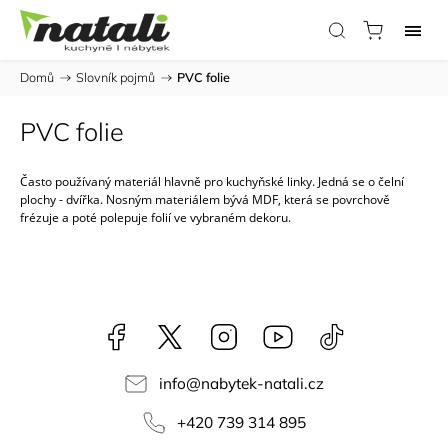
Domů
/
Slovník pojmů
/
PVC folie
PVC folie
Často používaný materiál hlavně pro kuchyňské linky. Jedná se o čelní
plochy - dvířka. Nosným materiálem bývá
MDF
, která se povrchově
frézuje a poté polepuje folií ve vybraném dekoru.
Facebook
NataliNabytek
Instagram
YouTube
@nabytek.natal
info
@
nabytek-natali.cz
+420 739 314 895