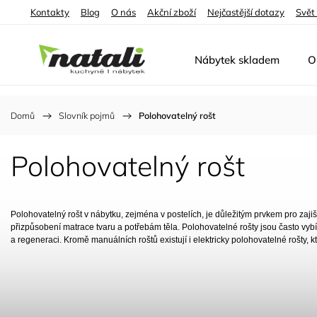
Kontakty
Blog
O nás
Akční zboží
Nejčastější dotazy
Svět
Nábytek skladem
O
Domů
/
Slovník pojmů
/
Polohovatelný rošt
Polohovatelný rošt
Polohovatelný rošt v nábytku, zejména v postelích, je důležitým prvkem pro zaji
přizpůsobení matrace tvaru a potřebám těla. Polohovatelné rošty jsou často vyb
a regeneraci. Kromě manuálních roštů existují i elektricky polohovatelné rošty