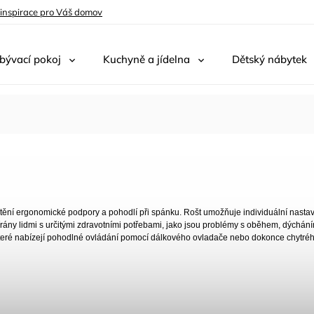
 inspirace pro Váš domov
bývací pokoj
Kuchyně a jídelna
Dětský nábytek
štění ergonomické podpory a pohodlí při spánku. Rošt umožňuje individuální nastaven
írány lidmi s určitými zdravotními potřebami, jako jsou problémy s oběhem, dýchán
, které nabízejí pohodlné ovládání pomocí dálkového ovladače nebo dokonce chytréh