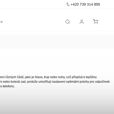
+420 739 314 895
Ložnice
Kancelář
Předsíň
Domov
í různých částí, jako je hlava, trup nebo nohy, což přispívá k lepšímu
ím nebo bolesti zad, protože umožňují nastavení optimální polohy pro odpočinek
o telefonu.