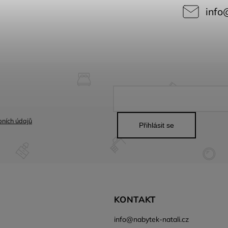
info
ních údajů
Přihlásit se
KONTAKT
info
@
nabytek-natali.cz