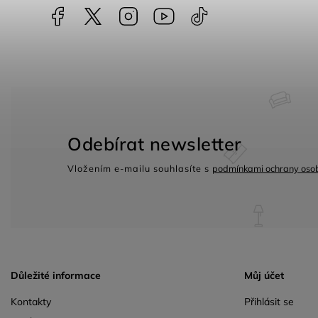
Facebook
NataliNabytek
Instagram
YouTube
@nabytek.natali
Odebírat newsletter
Vložením e-mailu souhlasíte s
podmínkami ochrany osob
Důležité informace
Můj účet
Kontakty
Přihlásit se