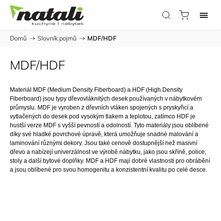
Domů
/
Slovník pojmů
/
MDF/HDF
MDF/HDF
Materiál
MDF
(Medium Density Fiberboard) a HDF (High Density
Fiberboard) jsou typy dřevovláknitých desek používaných v nábytkovém
průmyslu. MDF je vyroben z dřevních vláken spojených s pryskyřicí a
vytlačených do desek pod vysokým tlakem a teplotou, zatímco HDF je
hustší verze MDF s vyšší pevností a odolností. Tyto materiály jsou oblíbené
díky své hladké povrchové úpravě, která umožňuje snadné malování a
laminování různými dekory. Jsou také cenově dostupnější než masivní
dřevo a nabízejí univerzálnost ve výrobě nábytku, jako jsou skříně, police,
stoly a další bytové doplňky. MDF a HDF mají dobré vlastnosti pro obrábění
a jsou oblíbené pro svou homogenitu a konzistentní kvalitu po celé desce.