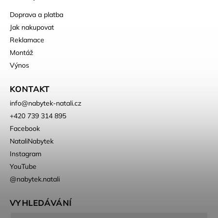
Doprava a platba
Jak nakupovat
Reklamace
Montáž
Výnos
KONTAKT
info
@
nabytek-natali.cz
+420 739 314 895
Facebook
NataliNabytek
Instagram
YouTube
@nabytek.natali
VYHLEDÁVÁNÍ