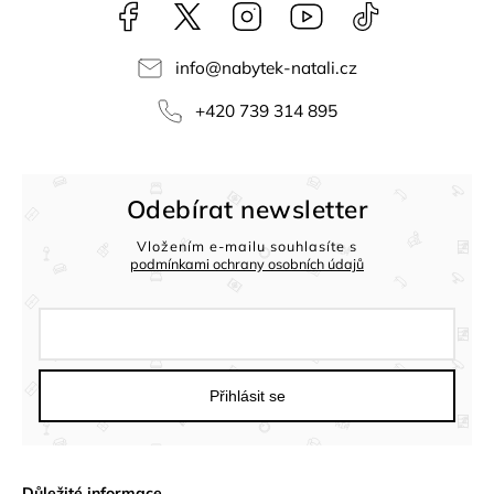
Facebook
NataliNabytek
Instagram
YouTube
@nabytek.natal
info
@
nabytek-natali.cz
+420 739 314 895
Odebírat newsletter
Vložením e-mailu souhlasíte s
podmínkami ochrany osobních údajů
Přihlásit se
Důležité informace