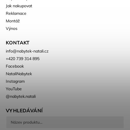
Jak nakupovat
Reklamace
Montáž
Výnos
KONTAKT
info
@
nabytek-natali.cz
+420 739 314 895
Facebook
NataliNabytek
Instagram
YouTube
@nabytek.natali
VYHLEDÁVÁNÍ