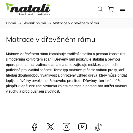
Domů
/
Slovník pojmů
/
Matrace v dřevěném rámu
Matrace v dřevěném rámu
Matrace v dřevěném rámu kombinuje tradiční estetiku a pevnou konstrukci
s moderním komfortem spaní. Dřevěný rám poskytuje stabilní a pevnou
oporu pro matraci, zatímco sama matrace zajišťuje měkkost a pohodlí
potřebné pro kvalitní spánek. Tento typ matrace je často volbou pro ty, kteří
hledají dlouhodobou trvanlivost a přirozený vzhled dřeva, který může přidat
teplý a přívětivý prvek do ložnicového prostředí. Dřevěný rám také může
přispět k lepší cirkulaci vzduchu kolem matrace a pomoci tak udržet matraci
v suchu a prodloužit její životnost.
Facebook
NataliNabytek
Instagram
YouTube
@nabytek.natal