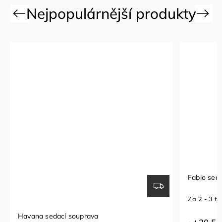
Previous
Next
Fabio sedací souprava
Sedací
Za 2 - 3 týdny
Za 1 - 