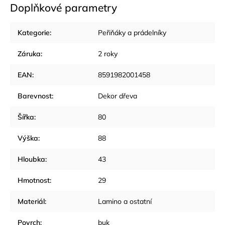
Doplňkové parametry
Kategorie
:
Peřiňáky a prádelníky
Záruka
:
2 roky
EAN
:
8591982001458
Barevnost
:
Dekor dřeva
Šířka
:
80
Výška
:
88
Hloubka
:
43
Hmotnost
:
29
Materiál
:
Lamino a ostatní
Povrch
:
buk