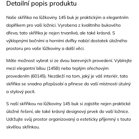
Detailní popis produktu
Naše skříňka na lůžkoviny 145 buk je praktickým a elegantním
doplňkem pro vaši ložnici. Vyrobena z kvalitního bukového
dřeva, tato skříňka je nejen trvanlivá, ale také krásná. S
výklopnými bočními a horními dvířky nabízí dostatek úložného
prostoru pro vaše lůžkoviny a další věci.
Máte možnost vybrat si ze dvou barevných provedení. Vybírejte
mezi elegantní bílou (145B) nebo teplým ořechovým
provedením (60145). Nezáleží na tom, jaký je váš interiér, tato
skříňka se snadno přizpůsobí a přinese do vaší místnosti útulný
a stylový pocit.
S naší skříňkou na lůžkoviny 145 buk si zajistíte nejen praktické
úložné řešení, ale také krásný designový prvek do vaší ložnice.
Udržujte svůj prostor organizovaný a esteticky příjemný s touto
skvělou skřínkou.