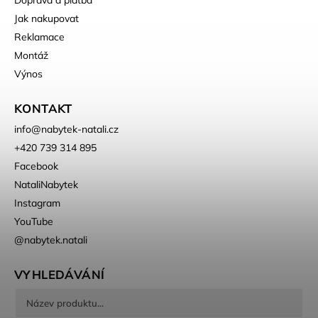
Jak nakupovat
Reklamace
Montáž
Výnos
KONTAKT
info
@
nabytek-natali.cz
+420 739 314 895
Facebook
NataliNabytek
Instagram
YouTube
@nabytek.natali
VYHLEDÁVÁNÍ