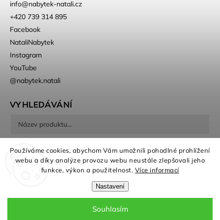
info
@
nabytek-natali.cz
+420 739 314 895
Facebook
NataliNabytek
Instagram
YouTube
@nabytek.natali
VYHLEDÁVÁNÍ
Hledat
Používáme cookies, abychom Vám umožnili pohodlné prohlížení
webu a díky analýze provozu webu neustále zlepšovali jeho
funkce, výkon a použitelnost.
Více informací
Nastavení
Souhlasím
Copyright 2026
Nábytek Natali
. Všechna práva vyhrazena.