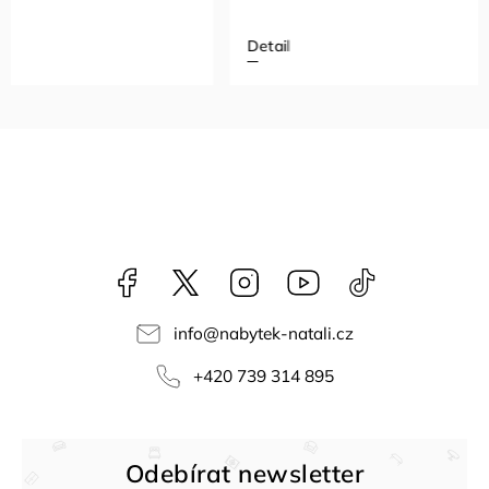
Detail
Detail
Facebook
NataliNabytek
Instagram
YouTube
@nabytek.natal
info
@
nabytek-natali.cz
+420 739 314 895
Odebírat newsletter