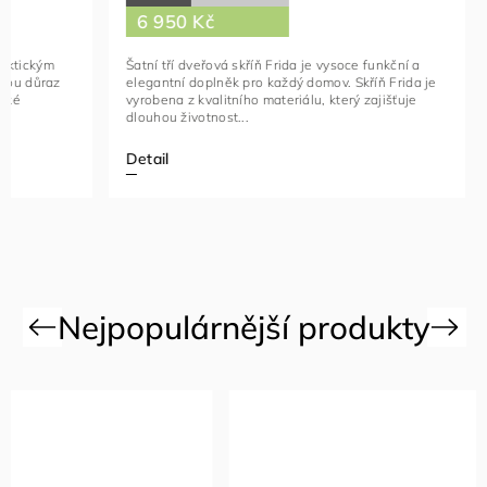
Hledáte eleg
6 950 Kč
zvýrazní kr
úložného pr
2dveřovou 8
Šatní tří dveřová skříň Frida je vysoce funkční a
elegantní doplněk pro každý domov. Skříň Frida je
vyrobena z kvalitního materiálu, který zajišťuje
dlouhou životnost...
Detail
Do košíku
Previous
Next