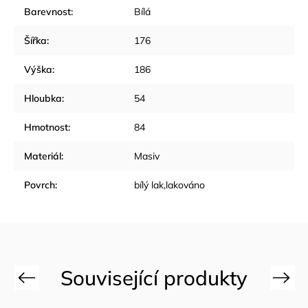
Barevnost
:
Bílá
Šířka
:
176
Výška
:
186
Hloubka
:
54
Hmotnost
:
84
Materiál
:
Masiv
Povrch
:
bílý lak,lakováno
Previous
Next