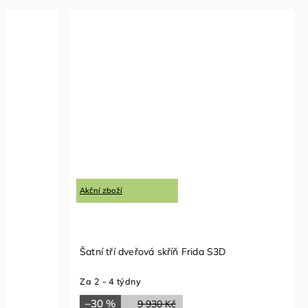
Akční zboží
Skříň 2dve
Skladem u
Šatní tří dveřová skříň Frida S3D
6 900 K
Za 2 - 4 týdny
–30 %
9 930 Kč