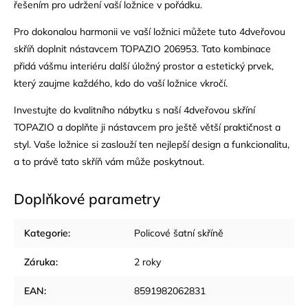
řešením pro udržení vaší ložnice v pořádku.
Pro dokonalou harmonii ve vaší ložnici můžete tuto 4dveřovou
skříň doplnit nástavcem TOPAZIO 206953. Tato kombinace
přidá vášmu interiéru další úložný prostor a estetický prvek,
který zaujme každého, kdo do vaší ložnice vkročí.
Investujte do kvalitního nábytku s naší 4dveřovou skříní
TOPAZIO a doplňte ji nástavcem pro ještě větší praktičnost a
styl. Vaše ložnice si zaslouží ten nejlepší design a funkcionalitu,
a to právě tato skříň vám může poskytnout.
Doplňkové parametry
Kategorie
:
Policové šatní skříně
Záruka
:
2 roky
EAN
:
8591982062831