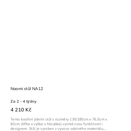
Naomi stůl NA12
Za 2 - 4 týdny
4 210 Kč
Tento kvalitní jídelní stůl s rozměry 135/185cm x 76,5cm x
82cm (šířka x výška x hloubka) vyniká svou funkčností i
designem. Stůl je vyroben z vysoce odolného materiálu,...