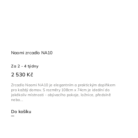
Naomi zrcadlo NA10
Za 2 - 4 týdny
2 530 Kč
Zrcadlo Naomi NA10 je elegantním a praktickým doplňkem
pro každý domov. S rozměry 108cm x 74cm je ideální do
jakékoliv místnosti - obývacího pokoje, ložnice, předsíně
nebo...
Do košíku