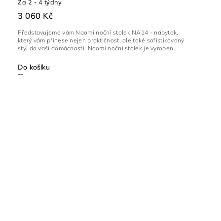
Za 2 - 4 týdny
3 060 Kč
Představujeme vám Naomi noční stolek NA14 - nábytek,
který vám přinese nejen praktičnost, ale také sofistikovaný
styl do vaší domácnosti. Naomi noční stolek je vyroben...
Do košíku