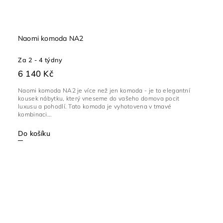
Naomi komoda NA2
Za 2 - 4 týdny
6 140 Kč
Naomi komoda NA2 je více než jen komoda - je to elegantní
kousek nábytku, který vneseme do vašeho domova pocit
luxusu a pohodlí. Tato komoda je vyhotovena v tmavé
kombinaci...
Do košíku