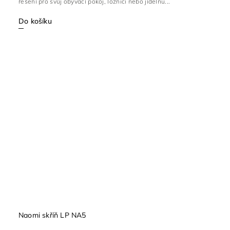
řešení pro svůj obývací pokoj, ložnici nebo jídelnu...
Do košíku
Naomi skříň LP NA5