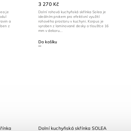
3 270 Kč
ea je
Dolní rohová kuchyňská skřínka Solea je
odul
ideálním prvkem pro efektivní využití
ravin a
rohového prostoru v kuchyni. Korpus je
oben z
vyroben z laminované desky o tloušťce 16
mm v dekoru...
Do košíku
řínka
Dolní kuchyňská skřínka SOLEA