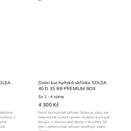
SOLEA
Dolní kuchyňská skřínka SOLEA
40 D 3S BB PREMIUM BOX
Za 2 - 4 týdny
4 300 Kč
ideálním
Dolní kuchyňská skřínka Solea je úzký, ale
rostoru v
maximálně funkční prvek moderní kuchyně.
vané
Korpus z laminované desky o tloušťce 16
dub
mm v dekoru dub artisan doplňuje zadní