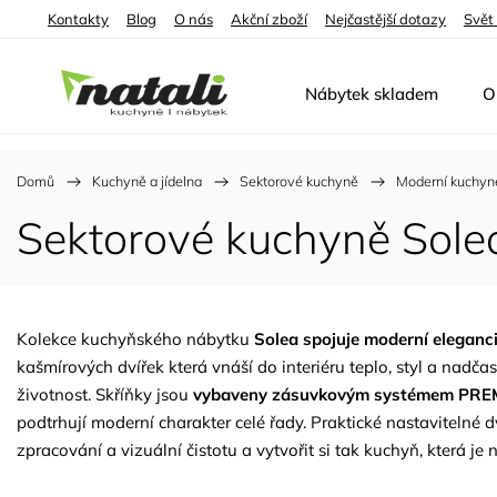
Kontakty
Blog
O nás
Akční zboží
Nejčastější dotazy
Svět
Nábytek skladem
O
Domů
/
Kuchyně a jídelna
/
Sektorové kuchyně
/
Moderní kuchyn
Sektorové kuchyně Sole
Kolekce kuchyňského nábytku
Solea spojuje moderní eleganci 
kašmírových dvířek která vnáší do interiéru teplo, styl a nadč
životnost. Skříňky jsou
vybaveny zásuvkovým systémem PR
podtrhují moderní charakter celé řady. Praktické nastavitelné dvo
zpracování a vizuální čistotu a vytvořit si tak kuchyň, která je