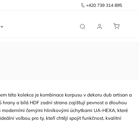
+420 739 314 895
Ložnice
Kancelář
Předsíň
Domov
sem této kolekce je kombinace korpusu v dekoru dub artisan a
 hrany a bílá HDF zadní strana zajišťují pevnost a dlouhou
 a moderními černými hliníkovými úchytkami UA-HEXA, které
eální volbou pro ty, kteří chtějí spojit funkčnost, kvalitní