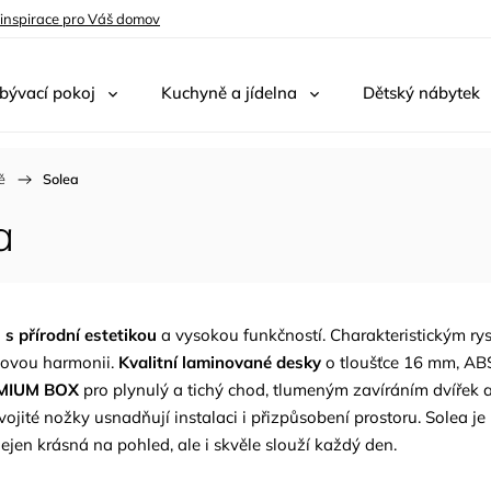
 inspirace pro Váš domov
bývací pokoj
Kuchyně a jídelna
Dětský nábytek
ě
/
Solea
a
s přírodní estetikou
a vysokou funkčností. Charakteristickým ry
asovou harmonii.
Kvalitní laminované desky
o tloušťce 16 mm, ABS
EMIUM BOX
pro plynulý a tichý chod, tlumeným zavíráním dvířek
jité nožky usnadňují instalaci i přizpůsobení prostoru. Solea je id
 nejen krásná na pohled, ale i skvěle slouží každý den.