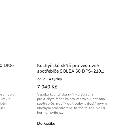
60 DKS-
Kuchyňská skříň pro vestavné
spotřebiče SOLEA 60 DPS-210
3S1F PREMIUM BOX
Za 2 - 4 týdny
7 040 Kč
lea nabízí
Vysoká kuchyňská skřínka Solea je
suvek a
praktickým řešením pro vestavbu jednoho
sokém
spotřebiče, například trouby, s doplňkovým
in i
úložným prostorem ve formě tří zásuvek a
horních dvířek...
Do košíku