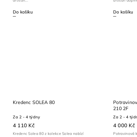
artisan...
artisan doplňu
Do košíku
Do košíku
Kredenc SOLEA 80
Potravino
210 2F
Za 2 - 4 týdny
Za 2 - 4 týd
4 110 Kč
4 000 Kč
Kredenc Solea 80 z kolekce Solea nabízí
Potravinová 