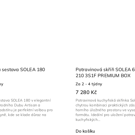
 sestava SOLEA 180
Potravinová skříň SOLEA 
210 3S1F PREMIUM BOX
ny
Za 2 - 4 týdny
7 280 Kč
stava SOLEA 180 v elegantní
Potravinová kuchyňská skřínka So
írodního Dubu Artisan a
chytrou kombinaci praktických zá
dstínu je perfektní volbou pro
horního úložného prostoru ve vy
yně, kde se klade důraz na
formátu. Ideální pro uložení potrav
kuchyňských...
Do košíku