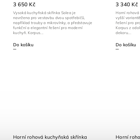
3 650 Kč
3 340 Kč
Vysoká kuchyňská skřínka Solea je
Horní rohová
navržena pro vestavbu dvou spotřebičů,
vyšší variant
například trouby a mikrovlnky, a představuje
řešení pro pr
funkční a elegantní řešení pro moderní
Korpus z odo
kuchyň. Korpus...
dekoru...
Do košíku
Do košíku
Horní rohová kuchyňská skřínka
Horní roh