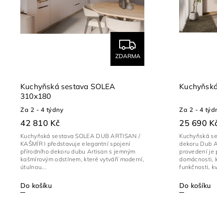
ZDARMA
Kuchyňská sestava SOLEA
Kuchyňská
310x180
Za 2 - 4 týdny
Za 2 - 4 týd
42 810 Kč
25 690 K
Kuchyňská sestava SOLEA DUB ARTISAN /
Kuchyňská se
KAŠMÍR I představuje elegantní spojení
dekoru Dub A
přírodního dekoru dubu Artisan s jemným
provedení je 
kašmírovým odstínem, které vytváří moderní,
domácnosti, k
útulnou...
funkčnosti, kva
Do košíku
Do košíku