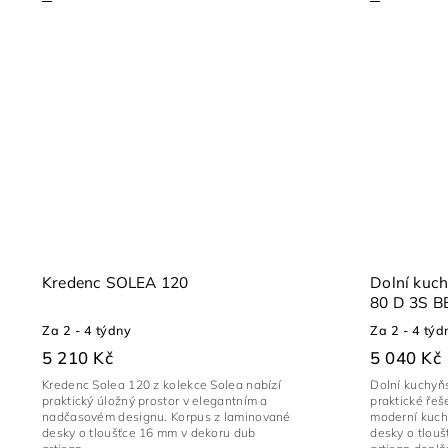
Kredenc SOLEA 120
Dolní kuc
80 D 3S 
Za 2 - 4 týdny
Za 2 - 4 týd
5 210 Kč
5 040 Kč
Kredenc Solea 120 z kolekce Solea nabízí
Dolní kuchyňs
praktický úložný prostor v elegantním a
praktické řeš
nadčasovém designu. Korpus z laminované
moderní kuch
desky o tloušťce 16 mm v dekoru dub
desky o tlou