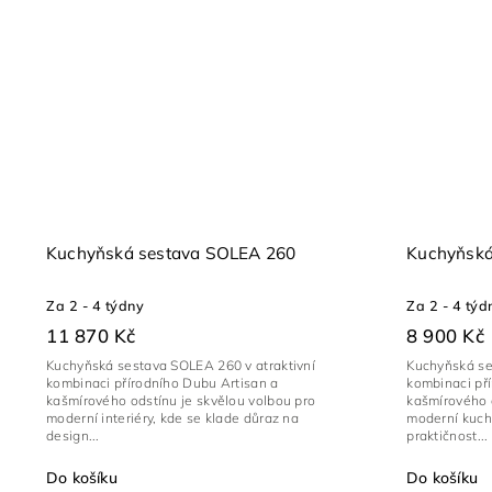
Kuchyňská sestava SOLEA 260
Kuchyňská
Za 2 - 4 týdny
Za 2 - 4 týd
11 870 Kč
8 900 Kč
Kuchyňská sestava SOLEA 260 v atraktivní
Kuchyňská se
kombinaci přírodního Dubu Artisan a
kombinaci př
kašmírového odstínu je skvělou volbou pro
kašmírového o
moderní interiéry, kde se klade důraz na
moderní kuch
design...
praktičnost...
Do košíku
Do košíku