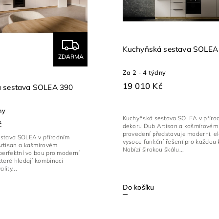
Kuchyňská sestava SOLEA
ZDARMA
Za 2 - 4 týdny
19 010 Kč
 sestava SOLEA 390
ny
Kuchyňská sestava SOLEA v příro
č
dekoru Dub Artisan a kašmírovém
provedení představuje moderní, e
stava SOLEA v přírodním
vysoce funkční řešení pro každou 
rtisan a kašmírovém
Nabízí širokou škálu...
perfektní volbou pro moderní
teré hledají kombinaci
lity...
Do košíku