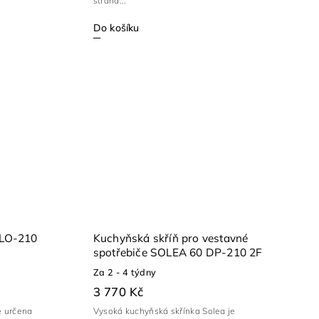
strana...
Do košíku
 LO-210
Kuchyňská skříň pro vestavné
spotřebiče SOLEA 60 DP-210 2F
Za 2 - 4 týdny
3 770 Kč
e určena
Vysoká kuchyňská skřínka Solea je