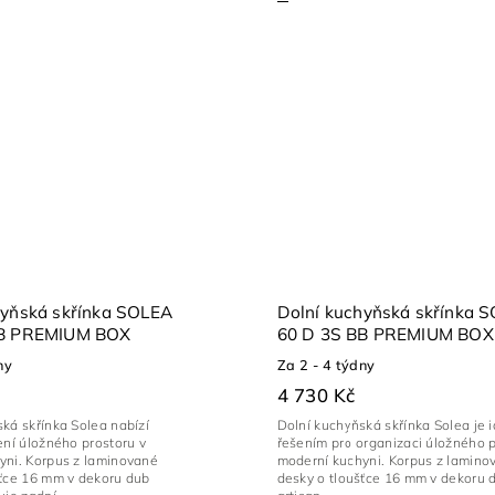
hyňská skřínka SOLEA
Dolní kuchyňská skřínka 
BB PREMIUM BOX
60 D 3S BB PREMIUM BOX
ny
Za 2 - 4 týdny
4 730 Kč
ká skřínka Solea nabízí
Dolní kuchyňská skřínka Solea je 
ení úložného prostoru v
řešením pro organizaci úložného p
yni. Korpus z laminované
moderní kuchyni. Korpus z lamino
šťce 16 mm v dekoru dub
desky o tloušťce 16 mm v dekoru 