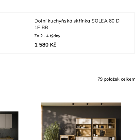
Dolní kuchyňská skřínka SOLEA 60 D
1F BB
Za 2 - 4 týdny
1 580 Kč
79
položek celkem