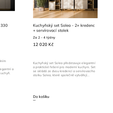
 330
Kuchyňský set Solea - 2× kredenc
+ servírovací stolek
Za 2 - 4 týdny
12 020 Kč
dním
Kuchyňský set Solea představuje elegantní
a praktické řešení pro moderní kuchyni. Set
legantní a
se skládá ze dvou kredencí a servírovacího
kuchyň.
stolku Solea, které společně vytvářejí...
Do košíku