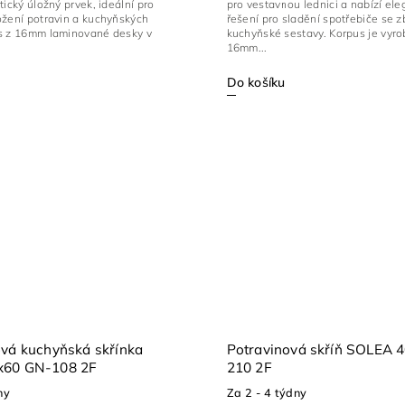
tický úložný prvek, ideální pro
pro vestavnou lednici a nabízí ele
ožení potravin a kuchyňských
řešení pro sladění spotřebiče se 
s z 16mm laminované desky v
kuchyňské sestavy. Korpus je vyro
16mm...
Do košíku
ová kuchyňská skřínka
Potravinová skříň SOLEA 
x60 GN-108 2F
210 2F
ny
Za 2 - 4 týdny