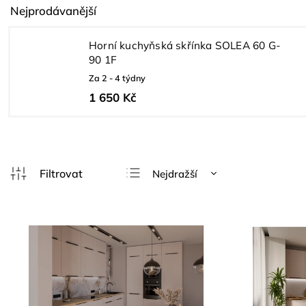
Nejprodávanější
Horní kuchyňská skřínka SOLEA 60 G-
90 1F
Za 2 - 4 týdny
1 650 Kč
Nejdražší
Doporučujeme
Nejlevnější
Nejprodávanější
Abecedně