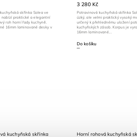
3 280 Kč
 kuchyňská skřínka Solea ve
Potravinová kuchyňská skřínka Sol
ě nabízí praktické a elegantní
úzký, ale velmi praktický vysoký m
avý roh horní řady kuchyně.
určený k přehlednému uložení pot
lné 16mm laminované desky v
kuchyňských zásob. Korpus je vyr
16mm laminované...
Do košíku
ová kuchyňská skřínka
Horní rohová kuchyňská sk