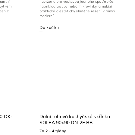
gantní
navržena pro vestavbu jednoho spotřebiče,
zbytkem
například trouby nebo mikrovlnky, a nabízí
ben z
praktické a esteticky sladěné řešení v rámci
moderní...
Do košíku
40 DK-
Dolní rohová kuchyňská skřínka
SOLEA 90x90 DN 2F BB
Za 2 - 4 týdny