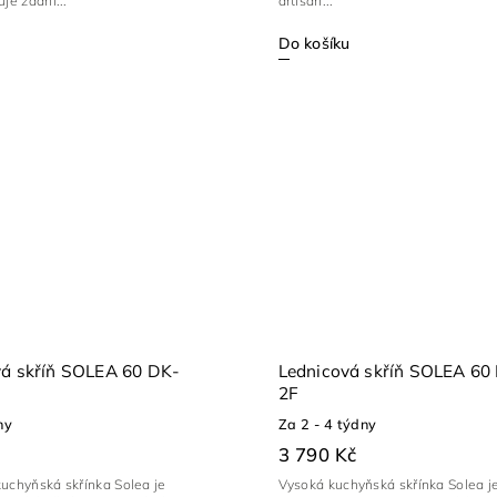
je zadní...
artisan...
Do košíku
vá skříň SOLEA 60 DK-
Lednicová skříň SOLEA 60
2F
ny
Za 2 - 4 týdny
3 790 Kč
kuchyňská skřínka Solea je
Vysoká kuchyňská skřínka Solea j