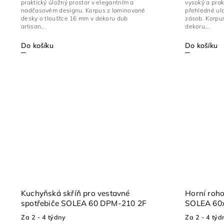
praktický úložný prostor v elegantním a
vysoký a prak
nadčasovém designu. Korpus z laminované
přehledné ul
desky o tloušťce 16 mm v dekoru dub
zásob. Korpu
artisan...
dekoru...
Do košíku
Do košíku
Kuchyňská skříň pro vestavné
Horní roh
spotřebiče SOLEA 60 DPM-210 2F
SOLEA 60
Za 2 - 4 týdny
Za 2 - 4 týd