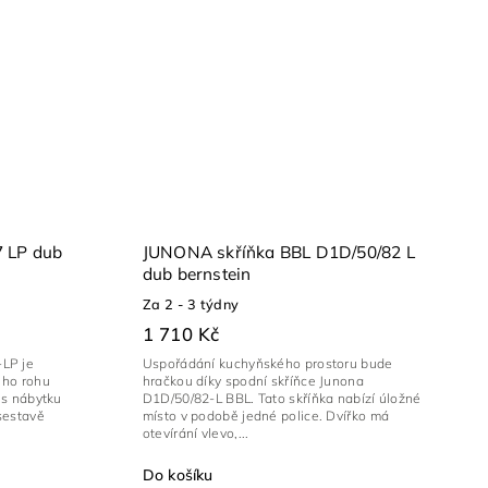
 LP dub
JUNONA skříňka BBL D1D/50/82 L
dub bernstein
Za 2 - 3 týdny
1 710 Kč
LP je
Uspořádání kuchyňského prostoru bude
ého rohu
hračkou díky spodní skříňce Junona
us nábytku
D1D/50/82-L BBL. Tato skříňka nabízí úložné
 sestavě
místo v podobě jedné police. Dvířko má
otevírání vlevo,...
Do košíku