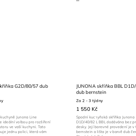
říňka G2D/80/57 dub
JUNONA skříňka BBL D1D/
dub bernstein
ny
Za 2 - 3 týdny
1 550 Kč
a kuchyně Junona Line
Spodní kuchyňská skříňka Junona
e ideální volbou pro rozšíření
D1D/40/82 L BBL dodávána bez pr
toru ve vaší kuchyni. Tato
desky. Její barevné provedení je v
uje jednu polici, která vám
bernstein a lišta je v barvě dub če