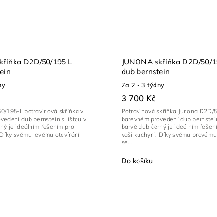
říňka D2D/50/195 L
JUNONA skříňka D2D/50/1
ein
dub bernstein
ny
Za 2 - 3 týdny
3 700 Kč
0/195-L potravinová skříňka v
Potravinová skříňka Junona D2D/
edení dub bernstein s lištou v
barevném provedení dub bernstein 
ný je ideálním řešením pro
barvě dub černý je ideálním řešen
 Díky svému levému otevírání
vaši kuchyni. Díky svému pravému 
se...
Do košíku