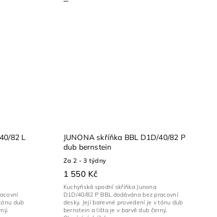
40/82 L
JUNONA skříňka BBL D1D/40/82 P
dub bernstein
Za 2 - 3 týdny
1 550 Kč
Kuchyňská spodní skříňka Junona
acovní
D1D/40/82 P BBL dodávána bez pracovní
 tónu dub
desky. Její barevné provedení je v tónu dub
rný.
bernstein a lišta je v barvě dub černý.