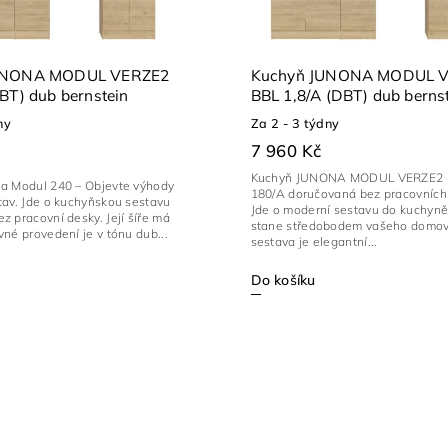
UNONA MODUL VERZE2
Kuchyň JUNONA MODUL 
 2,4 (DBT) dub bernstein
BBL 1,8/A (DBT) dub berns
ny
Za 2 - 3 týdny
7 960 Kč
Kuchyň JUNONA MODUL VERZE2 
a Modul 240 – Objevte výhody
180/A doručovaná bez pracovních
tav. Jde o kuchyňskou sestavu
Jde o moderní sestavu do kuchyně,
 pracovní desky. Její šíře má
stane středobodem vašeho domov
né provedení je v tónu dub...
sestava je elegantní...
Do košíku