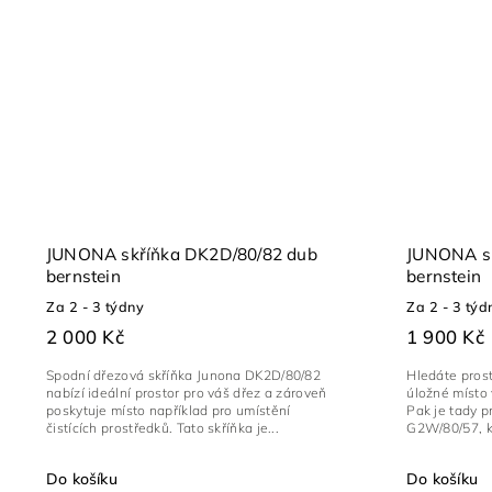
JUNONA skříňka DK2D/80/82 dub
JUNONA sk
bernstein
bernstein
Za 2 - 3 týdny
Za 2 - 3 týd
2 000 Kč
1 900 Kč
Spodní dřezová skříňka Junona DK2D/80/82
Hledáte prost
nabízí ideální prostor pro váš dřez a zároveň
úložné místo
poskytuje místo například pro umístění
Pak je tady p
čistících prostředků. Tato skříňka je...
G2W/80/57, kt
Do košíku
Do košíku