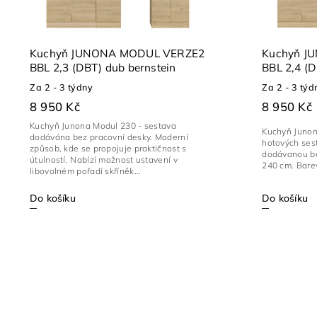
Kuchyň JUNONA MODUL VERZE2
Kuchyň J
BBL 2,3 (DBT) dub bernstein
BBL
Za 2 - 3 týdny
Za 2 - 3 týd
8 950 Kč
8 950 Kč
Kuchyň Junona Modul 230 - sestava
Kuchyň Junon
dodávána bez pracovní desky. Moderní
hotových ses
způsob, kde se propojuje praktičnost s
dodávanou bez
útulností. Nabízí možnost ustavení v
240 cm. Barev
libovolném pořadí skříněk...
Do košíku
Do košíku