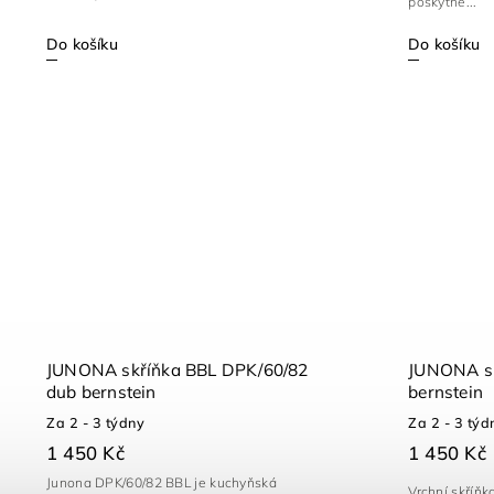
poskytne...
Do košíku
Do košíku
JUNONA skříňka BBL DPK/60/82
JUNONA sk
dub bernstein
bernstein
Za 2 - 3 týdny
Za 2 - 3 týd
1 450 Kč
1 450 Kč
Junona DPK/60/82 BBL je kuchyňská
Vrchní skříň