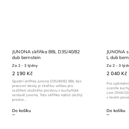
JUNONA skříňka BBL D3S/40/82
JUNONA s
dub bernstein
L dub bern
Za 2 - 3 týdny
Za 2 - 3 týd
2 190 Kč
2 040 Kč
Spodní skříňka Junona D3S/40/82 BBL bez
Pro optimální 
pracovní desky je skvělou volbou pro
oceníte kuch
rozšíření úložného prostoru v kuchyňské
Line DNW/100
sestavě Junona. Tato skříňka nabízí úložný
v levém prove
prostor...
Do košíku
Do košíku