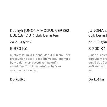
Kuchyň JUNONA MODUL VERZE2
JUNONA sk
BBL 1,8 (DBT) dub bernstein
dub bernst
Za 2 - 3 týdny
Za 2 - 3 týd
5 970 Kč
3 700 Kč
Kuchyňská linka Junona Modul 180 cm - bez
Junona D2D/5
pracovních desek je ideální volbou pro malé
barevném prov
byty a domy díky svým kompaktním
barvě dub čer
rozměrům. Tato kompletní kuchyňská
vaši kuchyni.
sestava usnadňuje...
se...
Do košíku
Do košíku