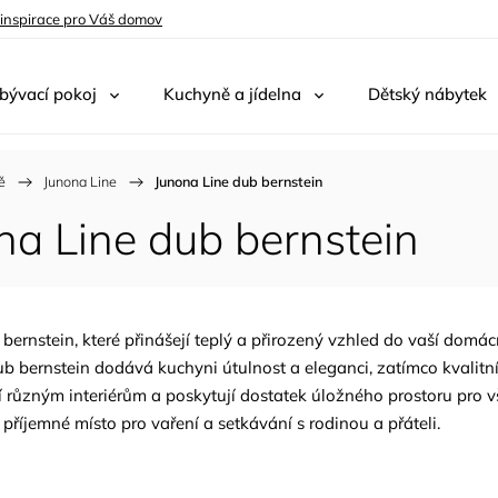
 inspirace pro Váš domov
bývací pokoj
Kuchyně a jídelna
Dětský nábytek
ě
/
Junona Line
/
Junona Line dub bernstein
na Line dub bernstein
nstein, které přinášejí teplý a přirozený vzhled do vaší domácnos
ub bernstein dodává kuchyni útulnost a eleganci, zatímco kvalitní
obí různým interiérům a poskytují dostatek úložného prostoru pro
příjemné místo pro vaření a setkávání s rodinou a přáteli.