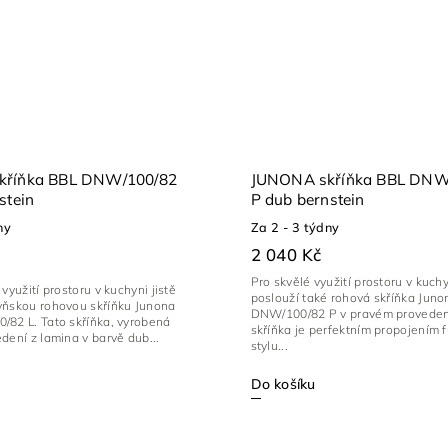
kříňka BBL DNW/100/82
JUNONA skříňka BBL DNW
stein
P dub bernstein
ny
Za 2 - 3 týdny
2 040 Kč
Pro skvělé využití prostoru v kuch
využití prostoru v kuchyni jistě
poslouží také rohová skříňka Juno
yňskou rohovou skříňku Junona
DNW/100/82 P v pravém provedení
/82 L. Tato skříňka, vyrobená
skříňka je perfektním propojením f
dení z lamina v barvě dub...
stylu...
Do košíku