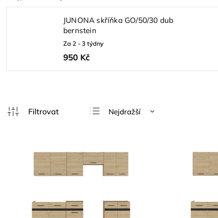
JUNONA skříňka GO/50/30 dub
bernstein
Za 2 - 3 týdny
950 Kč
Nejdražší
Doporučujeme
Nejlevnější
Nejprodávanější
Abecedně