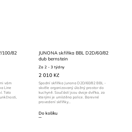
/100/82
JUNONA skříňka BBL D2D/60/82
dub bernstein
Za 2 - 3 týdny
2 010 Kč
yni vám
Spodní skříňka Junona D2D/60/82 BBL -
na Line
skvěle organizovaný úložný prostor do
. Tato
kuchyně. Součástí jsou dvoje dvířka, za
unkčnosti,
kterými je umístěna police. Barevné
provedení skříňky...
Do košíku