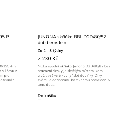
95 P
JUNONA skříňka BBL D2D/80/82
dub bernstein
Za 2 - 3 týdny
2 230 Kč
50/195-P v
Nízká spodní skříňka Junona D2D/80/82 bez
s lištou v
pracovní desky je skvělým místem, kam
ím pro
uložit veškeré kuchyňské doplňky. Díky
otevírání
svému elegantnímu barevnému provedení v
tónu dub...
Do košíku