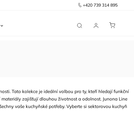
+420 739 314 895
Ložnice
Kancelář
Předsíň
Domov
ti. Tato kolekce je ideální volbou pro ty, kteří hledají funkční
 materiály zajišťují dlouhou životnost a odolnost. Junona Line
 všechny vaše kuchyňské potřeby. Vyberte si sektorovou kuchyň