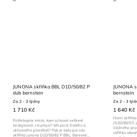
JUNONA skříňka BBL D1D/50/82 P
JUNONA sk
dub bernstein
bernstein
Za 2 - 3 týdny
Za 2 - 3 týd
1 710 Kč
1 640 Kč
Horní skříňk
Potřebujete místo, kam schovat veškeré
(G2D/80/57) j
nezbytnosti v kuchyni? Mít pocit čistého a
úložného pros
uklizeného prostředí? Pak je tady pro vás
skříňka obsah
skříňka Junona D1D/50/82 P BBL. Barevné...