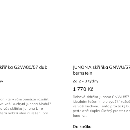
říňka G2W/80/57 dub
JUNONA skříňka GNWU/57
bernstein
ny
Za 2 - 3 týdny
1 770 Kč
Rohová skříňka Junona GNWU/57-
or, který vám pomůže rozšířit
ideálním řešením pro využití každ
 ve vaší kuchyni Junona Modul?
ve vaší kuchyni. Tento praktický k
ro vás skříňka Junona Line
perfektně doplní úložný prostor v
erá nabízí ideální řešení pro...
Junona...
Do košíku