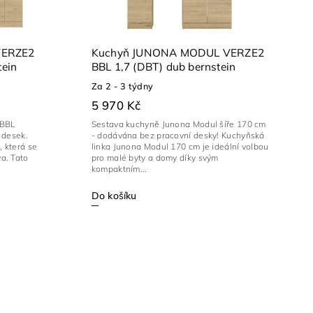
VERZE2
Kuchyň JUNONA MODUL VERZE2
tein
BBL 1,7 (DBT) dub bernstein
Za 2 - 3 týdny
5 970 Kč
BBL
Sestava kuchyně Junona Modul šíře 170 cm
 desek.
- dodávána bez pracovní desky! Kuchyňská
 která se
linka Junona Modul 170 cm je ideální volbou
a. Tato
pro malé byty a domy díky svým
kompaktním...
Do košíku