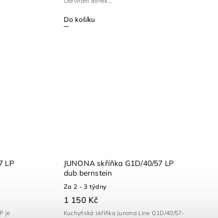
Otevírání dvířek...
Do košíku
7 LP
JUNONA skříňka G1D/40/57 LP
dub bernstein
Za 2 - 3 týdny
1 150 Kč
P je
Kuchyňská skříňka Junona Line G1D/40/57-