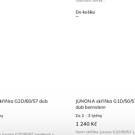
Otevírání dvířek...
Do košíku
říňka G2D/60/57 dub
JUNONA skříňka G1D/50/5
dub bernstein
ny
Za 2 - 3 týdny
1 240 Kč
Horní skříňka Junona G1D/50/57-L
ka Junona G2D/60/57 vyrobená z