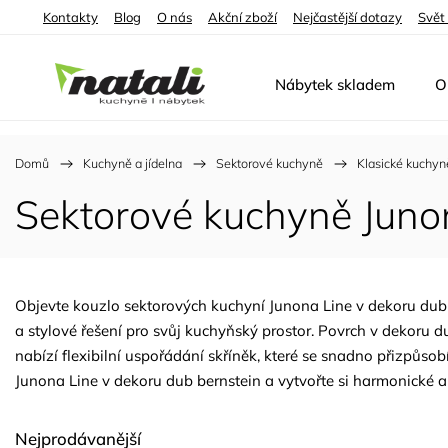
Kontakty
Blog
O nás
Akční zboží
Nejčastější dotazy
Svět
Nábytek skladem
O
Domů
/
Kuchyně a jídelna
/
Sektorové kuchyně
/
Klasické kuchyn
Sektorové kuchyně Juno
Objevte kouzlo sektorových kuchyní Junona Line v dekoru dub ber
a stylové řešení pro svůj kuchyňský prostor. Povrch v dekoru d
nabízí flexibilní uspořádání skříněk, které se snadno přizpůs
Junona Line v dekoru dub bernstein a vytvořte si harmonické a 
Nejprodávanější