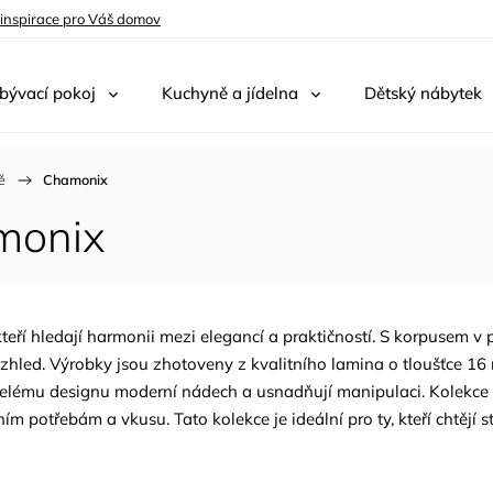
 inspirace pro Váš domov
bývací pokoj
Kuchyně a jídelna
Dětský nábytek
ě
/
Chamonix
monix
eří hledají harmonii mezi elegancí a praktičností. S korpusem v
zhled. Výrobky jsou zhotoveny z kvalitního lamina o tloušťce 16 
 celému designu moderní nádech a usnadňují manipulaci. Kolekc
potřebám a vkusu. Tato kolekce je ideální pro ty, kteří chtějí st