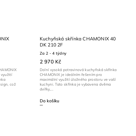
ONIX
Kuchyňská skřínka CHAMONIX 40
DK 210 2F
Za 2 - 4 týdny
2 970 Kč
 CHAMONIX
Dolní vysoká potravinová kuchyňská skřínka
využití
CHAMONIX je ideálním řešením pro
ínka
maximální využití úložného prostoru ve vaší
sign, což
kuchyni. Tato skřínka je vybavena dvěma
dvířky,...
Do košíku