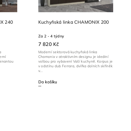
IX 240
Kuchyňská linka CHAMONIX 200
Za 2 - 4 týdny
7 820 Kč
a
Moderní sektorová kuchyňská linka
erní
Chamonix v atraktivním designu je ideální
minantou
volbou pro vybavení Vaší kuchyně. Korpus je
v odstínu dub Ferrara, dvířka dolních skříněk
v...
Do košíku