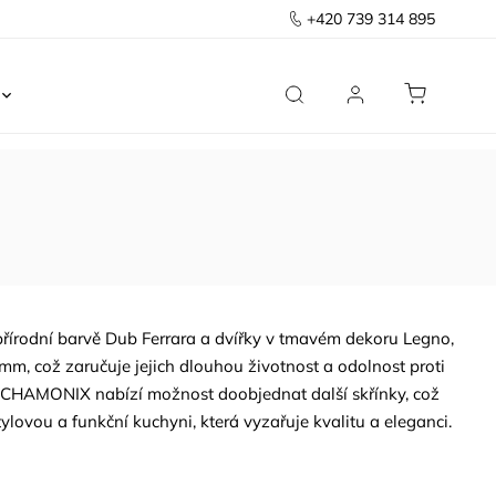
+420 739 314 895
Ložnice
Kancelář
Předsíň
Domov
 přírodní barvě Dub Ferrara a dvířky v tmavém dekoru Legno,
mm, což zaručuje jejich dlouhou životnost a odolnost proti
e CHAMONIX nabízí možnost doobjednat další skřínky, což
ylovou a funkční kuchyni, která vyzařuje kvalitu a eleganci.