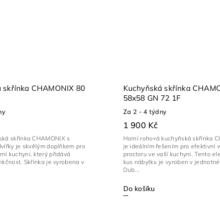
á skřínka CHAMONIX 80
Kuchyňská skřínka CHAM
58x58 GN 72 1F
ny
Za 2 - 4 týdny
1 900 Kč
ská skřínka CHAMONIX s
Horní rohová kuchyňská skřínka
dvířky je skvělým doplňkem pro
je ideálním řešením pro efektivní v
í kuchyni, který přidává
prostoru ve vaší kuchyni. Tento el
nkčnost. Skřínka je vyrobena v
kus nábytku je vyroben v jednotn
Dub...
Do košíku