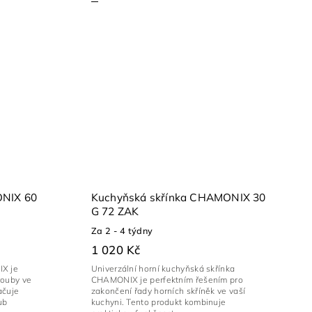
ONIX 60
Kuchyňská skřínka CHAMONIX 30
G 72 ZAK
Za 2 - 4 týdny
1 020 Kč
IX je
Univerzální horní kuchyňská skřínka
rouby ve
CHAMONIX je perfektním řešením pro
ačuje
zakončení řady horních skříněk ve vaší
ub
kuchyni. Tento produkt kombinuje