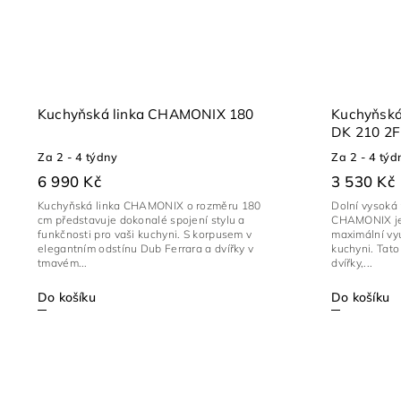
Kuchyňská linka CHAMONIX 180
Kuchyňsk
DK 210 2F
Za 2 - 4 týdny
Za 2 - 4 týd
6 990 Kč
3 530 Kč
Kuchyňská linka CHAMONIX o rozměru 180
Dolní vysoká
cm představuje dokonalé spojení stylu a
CHAMONIX je 
funkčnosti pro vaši kuchyni. S korpusem v
maximální vyu
elegantním odstínu Dub Ferrara a dvířky v
kuchyni. Tat
tmavém...
dvířky,...
Do košíku
Do košíku