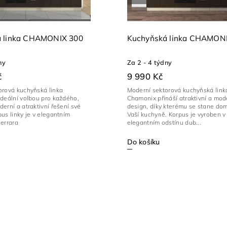
 linka CHAMONIX 300
Kuchyňská linka CHAMON
ny
Za 2 - 4 týdny
č
9 990 Kč
orová kuchyňská linka
Moderní sektorová kuchyňská link
ideální volbou pro každého,
Chamonix přináší atraktivní a mod
erní a atraktivní řešení své
design, díky kterému se stane do
us linky je v elegantním
Vaší kuchyně. Korpus je vyroben v
Ferrara
elegantním odstínu dub...
Do košíku