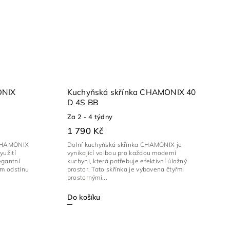
ONIX
Kuchyňská skřínka CHAMONIX 40
D 4S BB
Za 2 - 4 týdny
1 790 Kč
 CHAMONIX
Dolní kuchyňská skřínka CHAMONIX je
yužití
vynikající volbou pro každou moderní
egantní
kuchyni, která potřebuje efektivní úložný
ém odstínu
prostor. Tato skřínka je vybavena čtyřmi
prostornými...
Do košíku