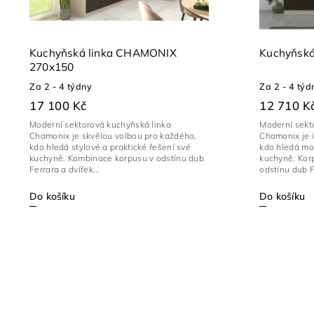
Kuchyňská linka CHAMONIX
Kuchyňská
270x150
Za 2 - 4 týdny
Za 2 - 4 týd
17 100 Kč
12 710 K
Moderní sektorová kuchyňská linka
Moderní sekt
Chamonix je skvělou volbou pro každého,
Chamonix je 
kdo hledá stylové a praktické řešení své
kdo hledá mod
kuchyně. Kombinace korpusu v odstínu dub
kuchyně. Korp
Ferrara a dvířek...
odstínu dub 
Do košíku
Do košíku