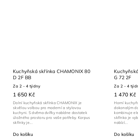
Kuchyňská skřínka CHAMONIX 80
Kuchyňsk
D 2F BB
G 72 2F
Za 2 - 4 týdny
Za 2 - 4 týd
1 650 Kč
1 470 Kč
Dolní kuchyňská skřínka CHAMONIX je
Horní kuchyň
skvělou volbou pro moderní a stylovou
dokonalým do
kuchyni. S dvěma dvířky nabídne dostatek
kombinuje ele
úložného prostoru pro vaše potřeby. Korpus
skřínka je vy
skřínky je...
nabízí...
Do košíku
Do košíku