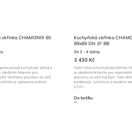
á skřínka CHAMONIX 60
Kuchyňská skřínka CHAM
89x89 DN 1F BB
ny
Za 2 - 4 týdny
3 430 Kč
 potravinová kuchyňská skřínka
Dolní rohová kuchyňská skřínka
ideálním řešením pro
je ideálním řešením pro maximální 
žití úložného prostoru ve vaší
prostoru ve vaší kuchyni. Tato skř
o skřínka je vybavena dvěma
kombinuje funkčnost a moderní de
ji činí...
Do košíku