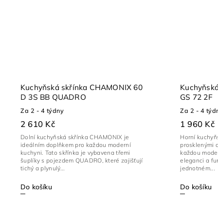
Kuchyňská skřínka CHAMONIX 60
Kuchyňsk
D 3S BB QUADRO
GS 72 2F
Za 2 - 4 týdny
Za 2 - 4 týd
2 610 Kč
1 960 Kč
Dolní kuchyňská skřínka CHAMONIX je
Horní kuchyň
ideálním doplňkem pro každou moderní
prosklenými 
kuchyni. Tato skřínka je vybavena třemi
každou modern
šuplíky s pojezdem QUADRO, které zajišťují
eleganci a fu
tichý a plynulý...
jednotném...
Do košíku
Do košíku