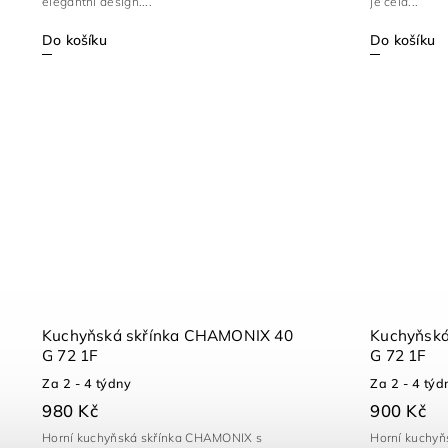
elegantní design....
je celá...
Do košíku
Do košíku
Kuchyňská skřínka CHAMONIX 40
Kuchyňsk
G 72 1F
G 72 1F
Za 2 - 4 týdny
Za 2 - 4 týd
980 Kč
900 Kč
Horní kuchyňská skřínka CHAMONIX s
Horní kuchyň