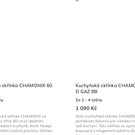
á skřínka CHAMONIX 60
Kuchyňská skřínka CHAM
D GAZ BB
ny
Za 2 - 4 týdny
1 090 Kč
ňská skřínka CHAMONIX se
Dolní kuchyňská skřínka CHAMON
o šířce 60 cm je ideálním
perfektním řešením pro instalaci t
oderní kuchyně, které hledají
vaší kuchyni. Tato skřínka se vyzn
unkční úložné prostory. Skřínka
korpusem v elegantním odstínu D