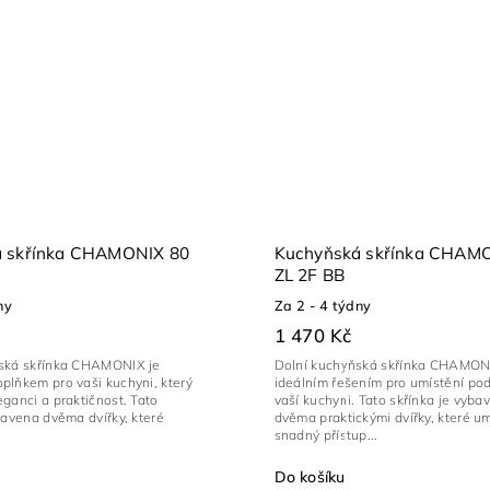
á skřínka CHAMONIX 80
Kuchyňská skřínka CHAM
ZL 2F BB
ny
Za 2 - 4 týdny
1 470 Kč
ská skřínka CHAMONIX je
Dolní kuchyňská skřínka CHAMON
plňkem pro vaši kuchyni, který
ideálním řešením pro umístění pod
ganci a praktičnost. Tato
vaší kuchyni. Tato skřínka je vyba
bavena dvěma dvířky, které
dvěma praktickými dvířky, které u
snadný přístup...
Do košíku