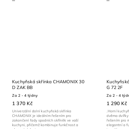
Kuchyňská skřínka CHAMONIX 30
Kuchyňsk
D ZAK BB
G 72 2F
Za 2 - 4 týdny
Za 2 - 4 týd
1 370 Kč
1 290 Kč
Univerzální dolní kuchyňská skřínka
.Horní kuchy
CHAMONIX je ideálním řešením pro
dvěma dvířky 
zakončení řady spodních skříněk ve vaší
řešením pro m
kuchyni, přičemž kombinuje funkčnost a
elegantní a f