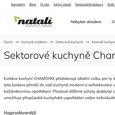
Kontakty
Blog
O nás
Akční zboží
Nejčastější dotazy
Svět
Nábytek skladem
O
Domů
/
Kuchyně a jídelna
/
Sektorové kuchyně
/
Klasické kuchyn
Sektorové kuchyně Cha
Kolekce kuchyní CHAMONIX představuje ideální volbu pro ty, kt
tato kolekce přináší do vaší kuchyně moderní a sofistikovaný v
každodennímu opotřebení. Plastové stříbrné úchyty dodávají
umožňuje přizpůsobit kuchyňské uspořádání vašim individuálním 
Nejprodávanější