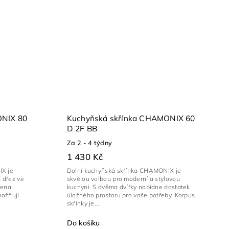
ONIX 80
Kuchyňská skřínka CHAMONIX 60
D 2F BB
Za 2 - 4 týdny
1 430 Kč
IX je
Dolní kuchyňská skřínka CHAMONIX je
 dřez ve
skvělou volbou pro moderní a stylovou
vena
kuchyni. S dvěma dvířky nabídne dostatek
možňují
úložného prostoru pro vaše potřeby. Korpus
skřínky je...
Do košíku