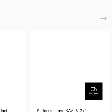
Next
ZDARMA
dací
Sedací sestava XAVI 3+2+1