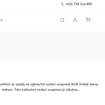
+420 739 314 895
Ložnice
Kancelář
Předsíň
Domov
omfort se spojily ve výjimečné sedací soupravě BOB hnědé barvy
 imitace. Tato exkluzivní sedací souprava je zárukou...