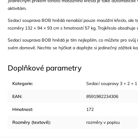
Jedinečným prvkem tohoto masážního křesla je také automatické vypn
aktivitám.
Sedací souprava BOB hnědá nenabízí pouze masážní křeslo, ale tak
rozměry 132 × 94 × 93 cm s hmotností 57 kg. Trojkřeslo obsahuje
Sedací souprava BOB hnědá je tím nejlepším, co můžete pro svůj relax
svém domově. Nechte se hýčkat a dopřejte si jedinečný zážitek k
Doplňkové parametry
Kategorie
:
Sedací soupravy 3 + 2 + 1
EAN
:
8591982234306
Hmotnost
:
172
Rozměry (textově)
:
rozměry v popisu