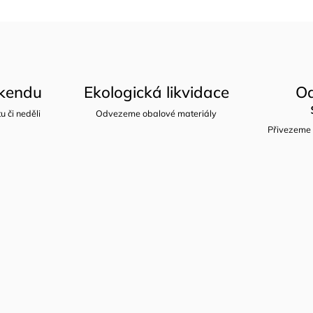
íkendu
Ekologická likvidace
Od
u či neděli
Odvezeme obalové materiály
Přivezeme 