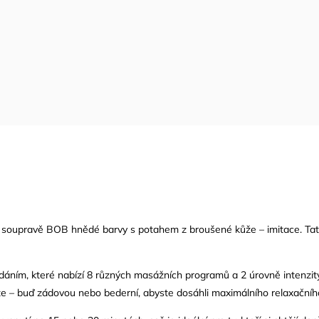
ací soupravě BOB hnědé barvy s potahem z broušené
kůže
– imitace. Ta
ádáním, které nabízí 8 různých masážních programů a 2 úrovně intenzit
e – buď zádovou nebo bederní, abyste dosáhli maximálního relaxačníh