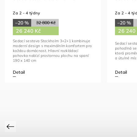
Za 2 - 4 týdny
Za 2 - 4 tý
–20 %
–20 %
32 800 Kč
26 240 Kč
26 240
Sedací sestava Stockholm 3+2+1 kombinuje
Sedací sesta
moderní design s maximálním komfortem pro
pohodlná se
každou domácnost. Hlavní rozkládací
která proměn
pohovka nabízí prostornou plochu na spaní
a útulné mís
190 x 140 cm
Detail
Detail
Previous