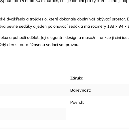
utí po 15 nebo 30 minutách, což je ideální pro ty, kteří si chtějí dop
é dvojkřeslo a trojkřeslo, které dokonale doplní váš obývací prostor.
 dva pevné sedáky a jeden polohovací sedák a má rozměry 188 × 94 × 
 a pohodlí udělat. Její elegantní design a masážní funkce ji činí ideální
aždý den s touto úžasnou sedací soupravou.
Záruka
:
Barevnost
:
Povrch
: