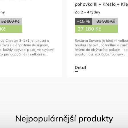
pohovka III + Křeslo + Kře
dny
Za 2 - 4 týdny
–15 %
32 800 Kč
31 980 Kč
 Kč
27 180 Kč
va Chester 3+2+1 je luxusní a
Sestava Savona je ideální volbou 
stava s elegantním designem,
hledají stylové, pohodlné a záro
í každý obývací pokoj ve stylové
řešení do obývacího pokoje – se
to pro odpočinek i setkání s...
prostornou rozkládací pohovku III
Detail