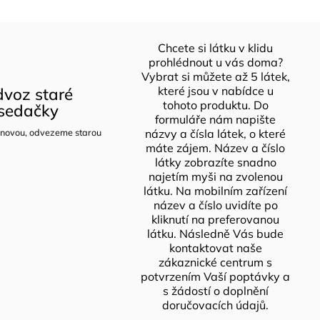
Chcete si látku v klidu
prohlédnout u vás doma?
Vybrat si můžete až 5 látek,
voz staré
které jsou v nabídce u
tohoto produktu. Do
sedačky
formuláře nám napište
novou, odvezeme starou
názvy a čísla látek, o které
máte zájem. Název a číslo
látky zobrazíte snadno
najetím myši na zvolenou
látku. Na mobilním zařízení
název a číslo uvidíte po
kliknutí na preferovanou
látku. Následně Vás bude
kontaktovat naše
zákaznické centrum s
potvrzením Vaší poptávky a
s žádostí o doplnění
doručovacích údajů.