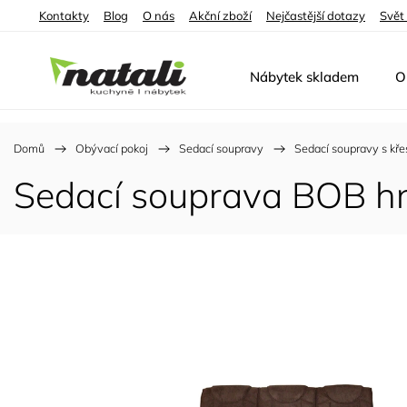
Kontakty
Blog
O nás
Akční zboží
Nejčastější dotazy
Svět
Nábytek skladem
O
Domů
/
Obývací pokoj
/
Sedací soupravy
/
Sedací soupravy s kř
Sedací souprava BOB h