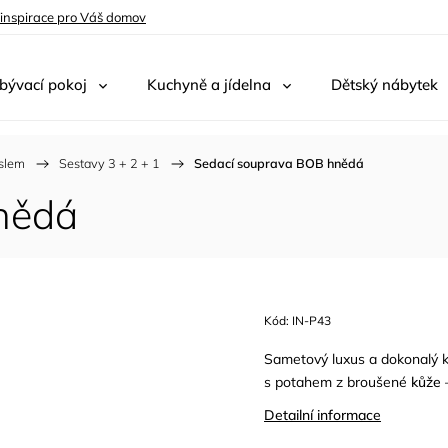
 inspirace pro Váš domov
bývací pokoj
Kuchyně a jídelna
Dětský nábytek
eslem
/
Sestavy 3 + 2 + 1
/
Sedací souprava BOB hnědá
nědá
Kód:
IN-P43
Sametový luxus a dokonalý k
s potahem z broušené
kůže
–
Detailní informace