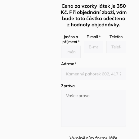
Cena za vzorky látek je 350
Kč. Při objednání zboží, vám
bude tato částka odečtena
z hodnoty objednávky.
Jméno a
E-mail
*
Telefon
příjmení
*
Adresa
*
Zpráva
Vyplněním formuláře