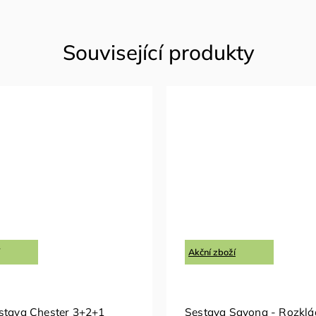
Akční zboží
stava Chester 3+2+1
Sestava Savona - Rozklá