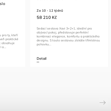
slo
Za 10 - 12 týdnů
58 210 Kč
Sedací sestava Xavi 3+2+1, ideální pro
obývací pokoj, představuje perfektní
pro ty, kteří
kombinaci elegance, komfortu a praktického
veň praktické
designu. S touto sestavou získáte třímístnou
t obsahuje
pohovku...
 a...
Detail
Next