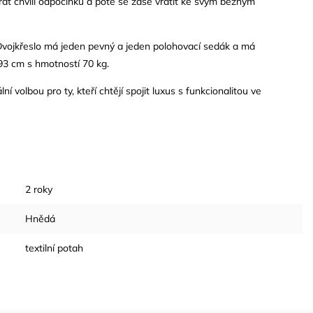
řát chvíli odpočinku a poté se zase vrátit ke svým běžným
 Dvojkřeslo má jeden pevný a jeden polohovací sedák a má
93 cm s hmotností 70 kg.
 volbou pro ty, kteří chtějí spojit luxus s funkcionalitou ve
2 roky
Hnědá
textilní potah