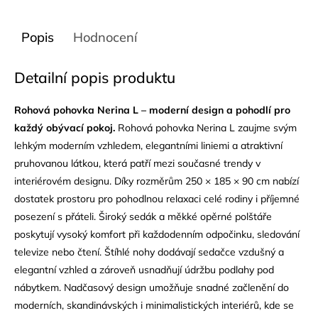
Popis
Hodnocení
Detailní popis produktu
Rohová pohovka Nerina L – moderní design a pohodlí pro
každý obývací pokoj.
Rohová pohovka Nerina L zaujme svým
lehkým moderním vzhledem, elegantními liniemi a atraktivní
pruhovanou látkou, která patří mezi současné trendy v
interiérovém designu. Díky rozměrům 250 × 185 × 90 cm nabízí
dostatek prostoru pro pohodlnou relaxaci celé rodiny i příjemné
posezení s přáteli. Široký sedák a měkké opěrné polštáře
poskytují vysoký komfort při každodenním odpočinku, sledování
televize nebo čtení. Štíhlé nohy dodávají sedačce vzdušný a
elegantní vzhled a zároveň usnadňují údržbu podlahy pod
nábytkem. Nadčasový design umožňuje snadné začlenění do
moderních, skandinávských i minimalistických interiérů, kde se