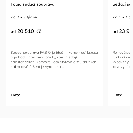
Fabio sedací souprava
Sedací so
Za 2 - 3 týdny
Za 1 - 2 t
20 510 Kč
23 96
od
od
Sedací souprava FABIO je ideální kombinací luxusu
Rohová seda
a pohodlí, navržená pro ty, kteří hledají
funkční kus
nadstandardní komfort. Toto stylové a multifunkční
vybavený na
nábytkové řešení je vyrobeno...
kovovými če
Detail
Detail