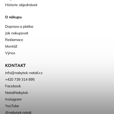
Historie objednávek
O nákupu
Doprava a platba
Jak nakupovat
Reklamace
Montáž
Výnos
KONTAKT
info
@
nabytek-natali.cz
+420 739 314 895
Facebook
NataliNabytek
Instagram
YouTube
@nabytek.natali