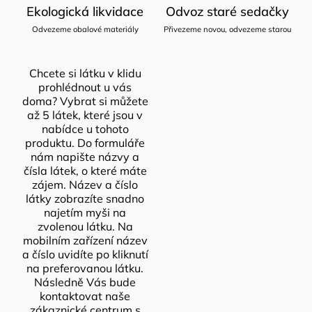
Ekologická likvidace
Odvoz staré sedačky
Odvezeme obalové materiály
Přivezeme novou, odvezeme starou
Chcete si látku v klidu
prohlédnout u vás
doma? Vybrat si můžete
až 5 látek, které jsou v
nabídce u tohoto
produktu. Do formuláře
nám napište názvy a
čísla látek, o které máte
zájem. Název a číslo
látky zobrazíte snadno
najetím myši na
zvolenou látku. Na
mobilním zařízení název
a číslo uvidíte po kliknutí
na preferovanou látku.
Následně Vás bude
kontaktovat naše
zákaznické centrum s