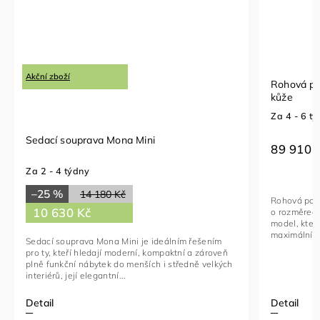
Akční zboží
Rohová po
kůže
Za 4 - 6 t
Sedací souprava Mona Mini
89 910 
Za 2 - 4 týdny
–25 %
14 180 Kč
Rohová poho
10 630 Kč
o rozměrech
model, kter
maximální po
Sedací souprava Mona Mini je ideálním řešením
pro ty, kteří hledají moderní, kompaktní a zároveň
plně funkční nábytek do menších i středně velkých
interiérů, její elegantní...
Detail
Detail